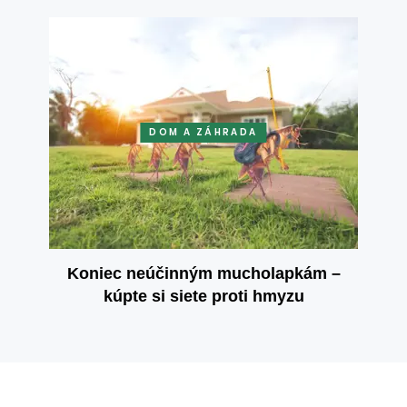
DOM A ZÁHRADA
Koniec neúčinným mucholapkám –
kúpte si siete proti hmyzu