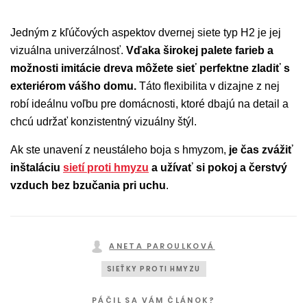
Jedným z kľúčových aspektov dvernej siete typ H2 je jej
vizuálna univerzálnosť.
Vďaka širokej palete farieb a
možnosti imitácie dreva môžete sieť perfektne zladiť s
exteriérom vášho domu.
Táto flexibilita v dizajne z nej
robí ideálnu voľbu pre domácnosti, ktoré dbajú na detail a
chcú udržať konzistentný vizuálny štýl.
Ak ste unavení z neustáleho boja s hmyzom,
je čas zvážiť
inštaláciu
sietí proti hmyzu
a užívať si pokoj a čerstvý
vzduch bez bzučania pri uchu
.
ANETA PAROULKOVÁ
SIEŤKY PROTI HMYZU
PÁČIL SA VÁM ČLÁNOK?