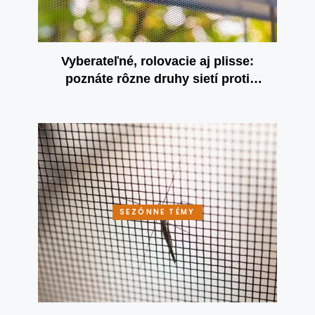
Vyberateľné, rolovacie aj plisse:
poznáte rôzne druhy sietí proti
hmyzu?
SEZÓNNE TÉMY