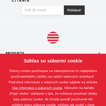
ČÍTANIA
údržbu a môže prispieť aj k pokojnejšiemu spánku. Pokiaľ
vás okrem hmyzu trápia aj peľové alergie, môžete zvoliť
Prihlásiť
špeciálnu sieť proti peľu, ktorá pomáha obmedziť
množstvo peľových častíc prenikajúcich do interiéru.
PRODUKTY
Súhlas so súbormi cookie
NAŠE
SLUŽBY
APLIKÁCIE
Súbory cookie používame na zabezpečenie čo najlepšieho
ISOTRA
používateľského zážitku na našich webových stránkach.
Podrobné informácie o súboroch cookie nájdete na stránke
KONTAKT
Viac informácií o súboroch cookie
. Kliknutím na tlačidlo
„Prijať všetko“ súhlasíte s tým, že môžeme používať všetky
typy súborov cookie. Ak chcete povoliť používanie len
určitých typov súborov cookie, môžete tak urobiť v časti