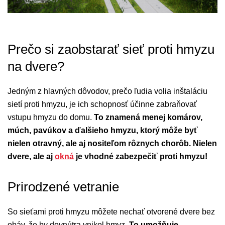
Prečo si zaobstarať sieť proti hmyzu
na dvere?
Jedným z hlavných dôvodov, prečo ľudia volia inštaláciu
sietí proti hmyzu, je ich schopnosť účinne zabraňovať
vstupu hmyzu do domu.
To znamená menej komárov,
múch, pavúkov a ďalšieho hmyzu, ktorý môže byť
nielen otravný, ale aj nositeľom rôznych chorôb. Nielen
dvere, ale aj
okná
je vhodné zabezpečiť proti hmyzu!
Prirodzené vetranie
So sieťami proti hmyzu môžete nechať otvorené dvere bez
obáv, že by dovnútra vnikol hmyz.
To umožňuje