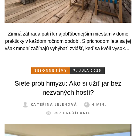
Zimná záhrada patrí k najobľúbenejším miestam v dome
prakticky v každom ročnom období. S príchodom leta sa jej
však mnohí začínajú vyhýbať, zvlášť, keď sa kvôli vysokým
teplotám premenia skôr na vyhriaty skleník než na
príjemné miesto na odpočinok. To je však škoda. Pritom
stačí relatívne málo. So správnym, praktickým a šikovným
SEZÓNNE TÉMY
7. JÚLA 2026
zatienením si svoju zimnú záhradu môžete užívať
Siete proti hmyzu: Ako si užiť jar bez
pohodlne a bez obmedzení po celý rok.
nezvaných hostí?
KATEŘINA JELENOVÁ
4 MIN.
957 PREČÍTANIE