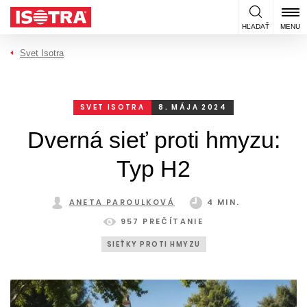
Preskočiť na obsah
HĽADAŤ
MENU
Svet Isotra
SVET ISOTRA
8. MÁJA 2024
Dverná sieť proti hmyzu:
Typ H2
ANETA PAROULKOVÁ
4 MIN.
957 PREČÍTANIE
SIEŤKY PROTI HMYZU