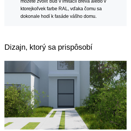
môžete zvoliť buď v imitácii dreva alebo v
ktorejkoľvek farbe RAL, vďaka čomu sa
dokonale hodí k fasáde vášho domu.
Dizajn, ktorý sa prispôsobí