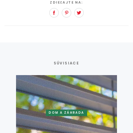
ZDIEĽAJTE NA:
Facebook
Pinterest
Twitter
SÚVISIACE
DOM A ZÁHRADA