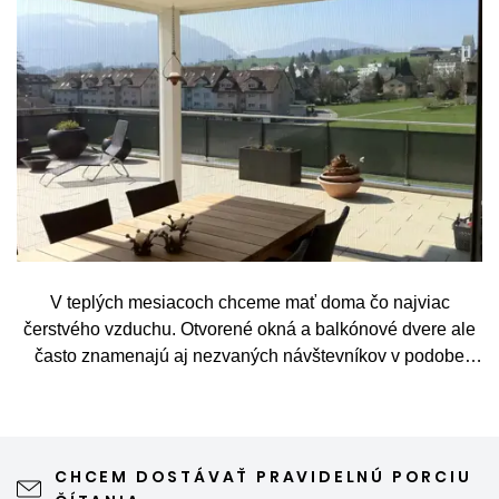
V teplých mesiacoch chceme mať doma čo najviac
čerstvého vzduchu. Otvorené okná a balkónové dvere ale
často znamenajú aj nezvaných návštevníkov v podobe
komárov, múch, ôs alebo drobného hmyzu. Sieť proti
hmyzu predstavuje jednoduché a elegantné riešenie,
vďaka ktorému môžete vetrať bez obáv a užívať si jar aj
leto naplno. Kvalitná sieťka na hmyz zároveň nijako neruší
CHCEM DOSTÁVAŤ PRAVIDELNÚ PORCIU
výhľad z okna ani vzhľad domu, vyžaduje len minimálnu