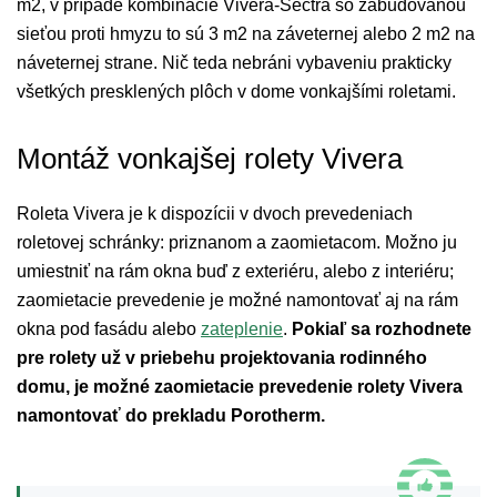
m2, v prípade kombinácie Vivera-Sectra so zabudovanou
sieťou proti hmyzu to sú 3 m2 na záveternej alebo 2 m2 na
náveternej strane. Nič teda nebráni vybaveniu prakticky
všetkých presklených plôch v dome vonkajšími roletami.
Montáž vonkajšej rolety Vivera
Roleta Vivera je k dispozícii v dvoch prevedeniach
roletovej schránky: priznanom a zaomietacom. Možno ju
umiestniť na rám okna buď z exteriéru, alebo z interiéru;
zaomietacie prevedenie je možné namontovať aj na rám
okna pod fasádu alebo
zateplenie
.
Pokiaľ sa rozhodnete
pre rolety už v priebehu projektovania rodinného
domu, je možné zaomietacie prevedenie rolety Vivera
namontovať do prekladu Porotherm.