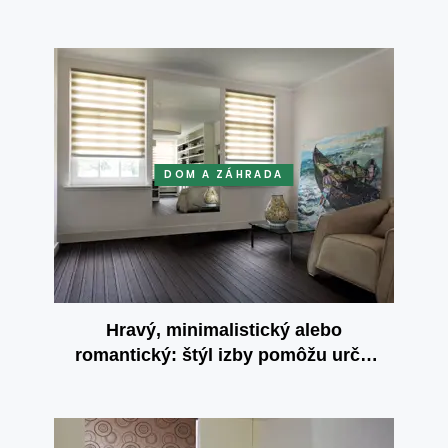
DOM A ZÁHRADA
Hravý, minimalistický alebo
romantický: štýl izby pomôžu určiť
interiérové rolety