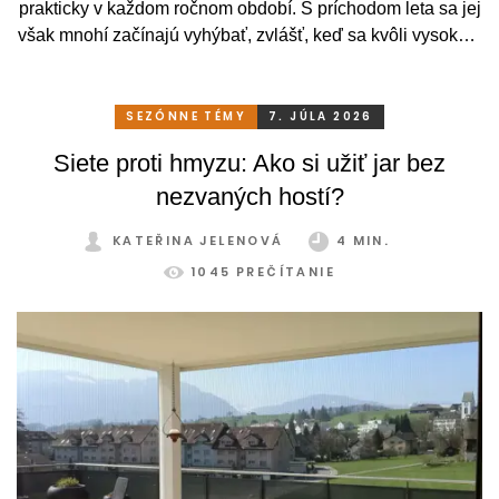
prakticky v každom ročnom období. S príchodom leta sa jej
však mnohí začínajú vyhýbať, zvlášť, keď sa kvôli vysokým
teplotám premenia skôr na vyhriaty skleník než na
príjemné miesto na odpočinok. To je však škoda. Pritom
stačí relatívne málo. So správnym, praktickým a šikovným
SEZÓNNE TÉMY
7. JÚLA 2026
zatienením si svoju zimnú záhradu môžete užívať
Siete proti hmyzu: Ako si užiť jar bez
pohodlne a bez obmedzení po celý rok.
nezvaných hostí?
KATEŘINA JELENOVÁ
4 MIN.
1045 PREČÍTANIE