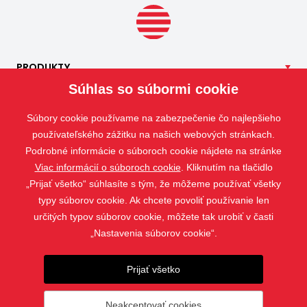
PRODUKTY
Súhlas so súbormi cookie
NAŠE
SLUŽBY
APLIKÁCIE
Súbory cookie používame na zabezpečenie čo najlepšieho
ISOTRA
používateľského zážitku na našich webových stránkach.
Podrobné informácie o súboroch cookie nájdete na stránke
KONTAKT
Viac informácií o súboroch cookie
. Kliknutím na tlačidlo
„Prijať všetko“ súhlasíte s tým, že môžeme používať všetky
typy súborov cookie. Ak chcete povoliť používanie len
určitých typov súborov cookie, môžete tak urobiť v časti
„Nastavenia súborov cookie“.
Prijať všetko
Neakceptovať cookies