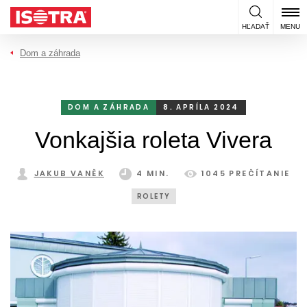
Preskočiť na obsah
HĽADAŤ
MENU
Dom a záhrada
DOM A ZÁHRADA
8. APRÍLA 2024
Vonkajšia roleta Vivera
JAKUB VANĚK
4 MIN.
1045 PREČÍTANIE
ROLETY