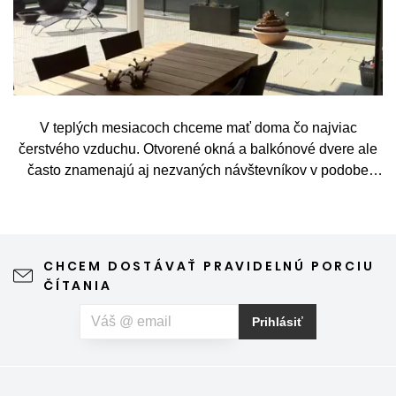
V teplých mesiacoch chceme mať doma čo najviac
čerstvého vzduchu. Otvorené okná a balkónové dvere ale
často znamenajú aj nezvaných návštevníkov v podobe
komárov, múch, ôs alebo drobného hmyzu. Sieť proti
hmyzu predstavuje jednoduché a elegantné riešenie,
vďaka ktorému môžete vetrať bez obáv a užívať si jar aj
leto naplno. Kvalitná sieťka na hmyz zároveň nijako neruší
CHCEM DOSTÁVAŤ PRAVIDELNÚ PORCIU
výhľad z okna ani vzhľad domu, vyžaduje len minimálnu
ČÍTANIA
údržbu a môže prispieť aj k pokojnejšiemu spánku. Pokiaľ
vás okrem hmyzu trápia aj peľové alergie, môžete zvoliť
Prihlásiť
špeciálnu sieť proti peľu, ktorá pomáha obmedziť
množstvo peľových častíc prenikajúcich do interiéru.