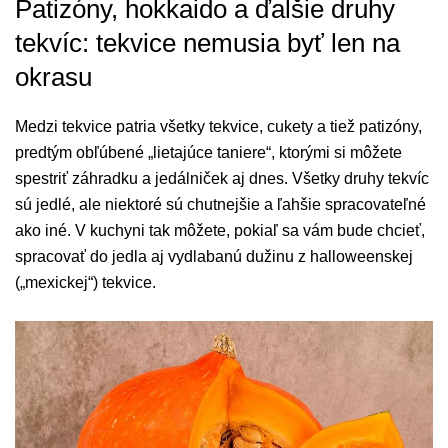
Patizóny, hokkaido a ďalšie druhy
tekvíc: tekvice nemusia byť len na
okrasu
Medzi tekvice patria všetky tekvice, cukety a tiež patizóny,
predtým obľúbené „lietajúce taniere“, ktorými si môžete
spestriť záhradku a jedálniček aj dnes. Všetky druhy tekvíc
sú jedlé, ale niektoré sú chutnejšie a ľahšie spracovateľné
ako iné. V kuchyni tak môžete, pokiaľ sa vám bude chcieť,
spracovať do jedla aj vydlabanú dužinu z halloweenskej
(„mexickej“) tekvice.