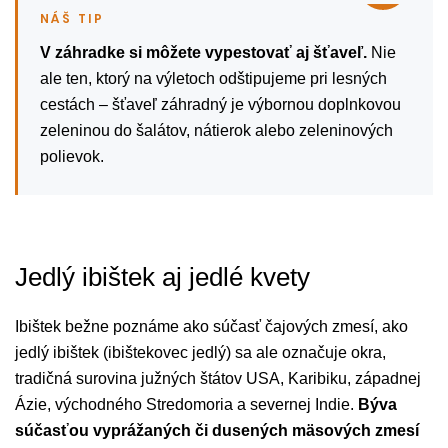
V záhradke si môžete vypestovať aj šťaveľ.
Nie
ale ten, ktorý na výletoch odštipujeme pri lesných
cestách – šťaveľ záhradný je výbornou doplnkovou
zeleninou do šalátov, nátierok alebo zeleninových
polievok.
Jedlý ibištek aj jedlé kvety
Ibištek bežne poznáme ako súčasť čajových zmesí, ako
jedlý ibištek (ibištekovec jedlý) sa ale označuje okra,
tradičná surovina južných štátov USA, Karibiku, západnej
Ázie, východného Stredomoria a severnej Indie.
Býva
súčasťou vyprážaných či dusených mäsových zmesí