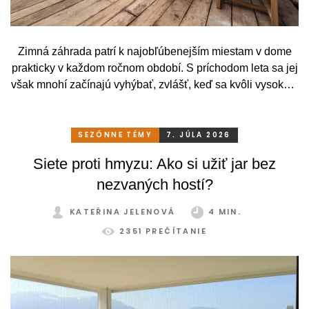
Zimná záhrada patrí k najobľúbenejším miestam v dome
prakticky v každom ročnom období. S príchodom leta sa jej
však mnohí začínajú vyhýbať, zvlášť, keď sa kvôli vysokým
teplotám premenia skôr na vyhriaty skleník než na
príjemné miesto na odpočinok. To je však škoda. Pritom
stačí relatívne málo. So správnym, praktickým a šikovným
SEZÓNNE TÉMY
7. JÚLA 2026
zatienením si svoju zimnú záhradu môžete užívať
Siete proti hmyzu: Ako si užiť jar bez
pohodlne a bez obmedzení po celý rok.
nezvaných hostí?
KATEŘINA JELENOVÁ
4 MIN.
2351 PREČÍTANIE