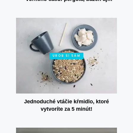
vlastné výpestky
UROB SI SÁM
Jednoduché vtáčie kŕmidlo, ktoré
vytvoríte za 5 minút!