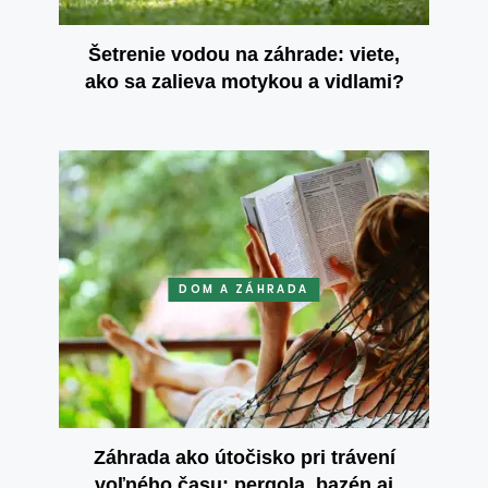
Šetrenie vodou na záhrade: viete,
ako sa zalieva motykou a vidlami?
DOM A ZÁHRADA
Záhrada ako útočisko pri trávení
voľného času: pergola, bazén aj