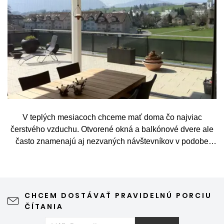
V teplých mesiacoch chceme mať doma čo najviac
čerstvého vzduchu. Otvorené okná a balkónové dvere ale
často znamenajú aj nezvaných návštevníkov v podobe
komárov, múch, ôs alebo drobného hmyzu. Sieť proti
hmyzu predstavuje jednoduché a elegantné riešenie,
vďaka ktorému môžete vetrať bez obáv a užívať si jar aj
leto naplno. Kvalitná sieťka na hmyz zároveň nijako neruší
CHCEM DOSTÁVAŤ PRAVIDELNÚ PORCIU
výhľad z okna ani vzhľad domu, vyžaduje len minimálnu
ČÍTANIA
údržbu a môže prispieť aj k pokojnejšiemu spánku. Pokiaľ