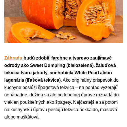
Záhradu
budú zdobiť farebne a tvarovo zaujímavé
odrody ako Sweet Dumpling (bielozelená), žaluďová
tekvica tvaru jahody, snehobiela White Pearl alebo
lagenária (fľašová tekvica)
. Ako originálny príspevok do
kuchyne poslúži špagetová tekvica – na pohľad vyzerajú
nenápadne, dužina sa ale po tepelnej úprave rozpadá do
vlákien použiteľných ako špagety. Najčastejšie sa potom
na kuchynskú úpravu pestujú tekvica hokkaido, maslová
alebo muškátová.