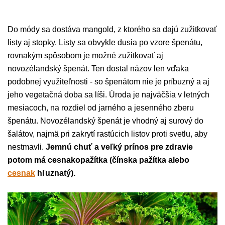
Do módy sa dostáva mangold, z ktorého sa dajú zužitkovať
listy aj stopky. Listy sa obvykle dusia po vzore špenátu,
rovnakým spôsobom je možné zužitkovať aj
novozélandský špenát. Ten dostal názov len vďaka
podobnej využiteľnosti - so špenátom nie je príbuzný a aj
jeho vegetačná doba sa líši. Úroda je najväčšia v letných
mesiacoch, na rozdiel od jarného a jesenného zberu
špenátu. Novozélandský špenát je vhodný aj surový do
šalátov, najmä pri zakrytí rastúcich listov proti svetlu, aby
nestmavli.
Jemnú chuť a veľký prínos pre zdravie
potom má cesnakopažítka (čínska pažítka alebo
cesnak
hľuznatý).