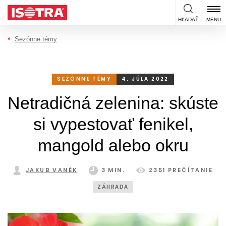
Preskočiť na obsah
HĽADAŤ
MENU
Sezónne témy
SEZÓNNE TÉMY
4. JÚLA 2022
Netradičná zelenina: skúste
si vypestovať fenikel,
mangold alebo okru
JAKUB VANĚK
3 MIN.
2351 PREČÍTANIE
ZÁHRADA