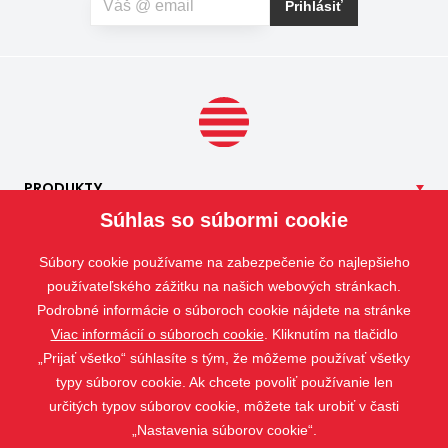
vás okrem hmyzu trápia aj peľové alergie, môžete zvoliť
Prihlásiť
špeciálnu sieť proti peľu, ktorá pomáha obmedziť
množstvo peľových častíc prenikajúcich do interiéru.
PRODUKTY
Súhlas so súbormi cookie
NAŠE
SLUŽBY
APLIKÁCIE
Súbory cookie používame na zabezpečenie čo najlepšieho
ISOTRA
používateľského zážitku na našich webových stránkach.
Podrobné informácie o súboroch cookie nájdete na stránke
KONTAKT
Viac informácií o súboroch cookie
. Kliknutím na tlačidlo
„Prijať všetko“ súhlasíte s tým, že môžeme používať všetky
typy súborov cookie. Ak chcete povoliť používanie len
určitých typov súborov cookie, môžete tak urobiť v časti
„Nastavenia súborov cookie“.