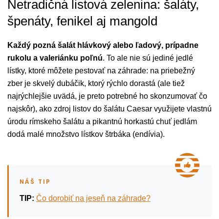
Netradičná listová zelenina: šaláty,
špenáty, fenikel aj mangold
Každý pozná šalát hlávkový alebo ľadový, prípadne
rukolu a valeriánku poľnú
. To ale nie sú jediné jedlé
lístky, ktoré môžete pestovať na záhrade: na priebežný
zber je skvelý dubáčik, ktorý rýchlo dorastá (ale tiež
najrýchlejšie uvädá, je preto potrebné ho skonzumovať čo
najskôr), ako zdroj listov do šalátu Caesar využijete vlastnú
úrodu rímskeho šalátu a pikantnú horkastú chuť jedlám
dodá malé množstvo lístkov štrbáka (endívia).
TIP:
Čo dorobiť na jeseň na záhrade?