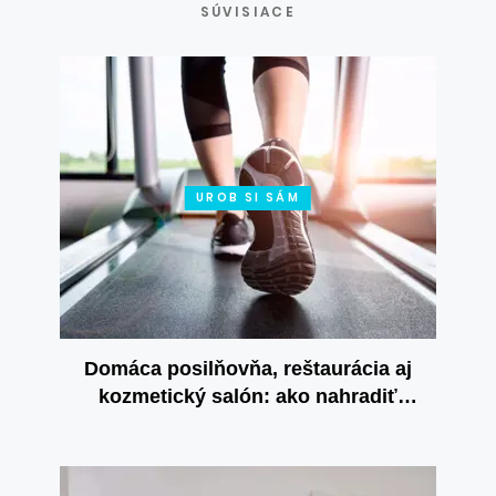
SÚVISIACE
UROB SI SÁM
Domáca posilňovňa, reštaurácia aj
kozmetický salón: ako nahradiť
zatvorené služby u seba doma?