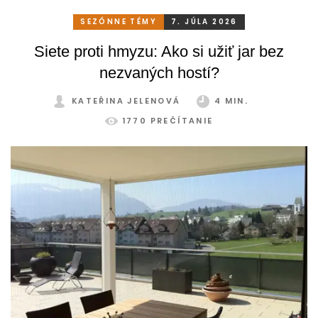
príjemné miesto na odpočinok. To je však škoda. Pritom
stačí relatívne málo. So správnym, praktickým a šikovným
SEZÓNNE TÉMY
7. JÚLA 2026
zatienením si svoju zimnú záhradu môžete užívať
Siete proti hmyzu: Ako si užiť jar bez
pohodlne a bez obmedzení po celý rok.
nezvaných hostí?
KATEŘINA JELENOVÁ
4 MIN.
1770 PREČÍTANIE