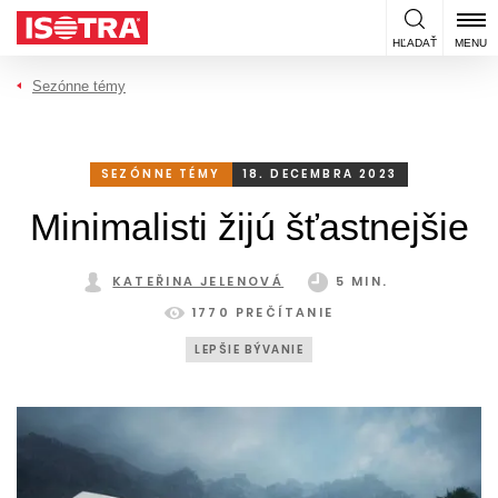
Preskočiť na obsah
HĽADAŤ
MENU
Sezónne témy
SEZÓNNE TÉMY
18. DECEMBRA 2023
Minimalisti žijú šťastnejšie
KATEŘINA JELENOVÁ
5 MIN.
1770 PREČÍTANIE
LEPŠIE BÝVANIE