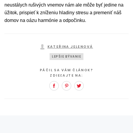
neustálych rušivých vnemov nám ale môže byť jedine na
úžitok, prispieť k zníženiu hladiny stresu a premeniť náš
domov na oázu harmónie a odpočinku.
KATEŘINA JELENOVÁ
LEPŠIE BÝVANIE
PÁČIL SA VÁM ČLÁNOK?
ZDIEĽAJTE NA:
Facebook
Pinterest
Twitter