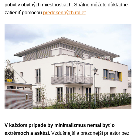
pobyt v obytných miestnostiach. Spálne môžete dôkladne
zatieniť pomocou
predokenných roliet
.
V každom prípade by minimalizmus nemal byť o
extrémoch a askézi.
Vzdušnejší a prázdnejší priestor bez