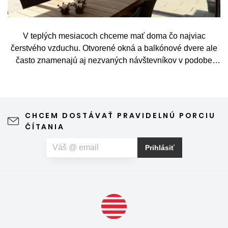
V teplých mesiacoch chceme mať doma čo najviac
čerstvého vzduchu. Otvorené okná a balkónové dvere ale
často znamenajú aj nezvaných návštevníkov v podobe
komárov, múch, ôs alebo drobného hmyzu. Sieť proti
hmyzu predstavuje jednoduché a elegantné riešenie,
vďaka ktorému môžete vetrať bez obáv a užívať si jar aj
leto naplno. Kvalitná sieťka na hmyz zároveň nijako neruší
CHCEM DOSTÁVAŤ PRAVIDELNÚ PORCIU
výhľad z okna ani vzhľad domu, vyžaduje len minimálnu
ČÍTANIA
údržbu a môže prispieť aj k pokojnejšiemu spánku. Pokiaľ
vás okrem hmyzu trápia aj peľové alergie, môžete zvoliť
Prihlásiť
špeciálnu sieť proti peľu, ktorá pomáha obmedziť
množstvo peľových častíc prenikajúcich do interiéru.