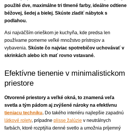
použité dve, maximálne tri tlmené farby, ideálne odtiene
béžovej, šedej a bielej. Skúste zladiť nábytok s
podlahou.
Asi najväčším orieškom je kuchyňa, kde predsa len
používame pomerne veľké množstvo prístrojov a
vybavenia.
Skúste čo najviac spotrebičov uchovávať v
skrinkách alebo ich mať rovno vstavané.
Efektívne tienenie v minimalistickom
priestore
Otvorené priestory a veľké okná, to znamená veľa
svetla a tým pádom aj zvýšené nároky na efektívnu
tieniacu techniku
.
Do takého interiéru najlepšie zapadnú
látkové rolety
, prípadne
plisse žalúzie
v neutrálnych
farbách, ktoré rozptýlia denné svetlo a umožnia príjemný