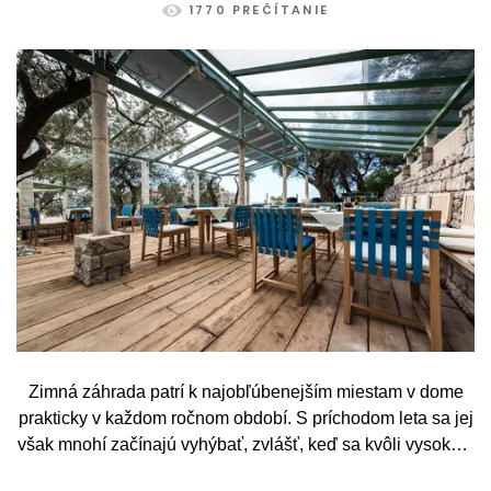
1770 PREČÍTANIE
Zimná záhrada patrí k najobľúbenejším miestam v dome
prakticky v každom ročnom období. S príchodom leta sa jej
však mnohí začínajú vyhýbať, zvlášť, keď sa kvôli vysokým
teplotám premenia skôr na vyhriaty skleník než na