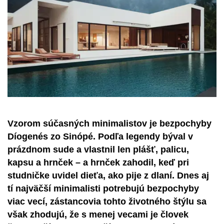
Vzorom súčasných minimalistov je bezpochyby
Díogenés zo Sinópé. Podľa legendy býval v
prázdnom sude a vlastnil len plášť, palicu,
kapsu a hrnček – a hrnček zahodil, keď pri
studničke uvidel dieťa, ako pije z dlaní. Dnes aj
tí najväčší minimalisti potrebujú bezpochyby
viac vecí, zástancovia tohto životného štýlu sa
však zhodujú, že s menej vecami je človek