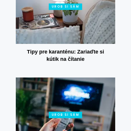
UROB SI SÁM
Tipy pre karanténu: Zariaďte si
kútik na čítanie
UROB SI SÁM