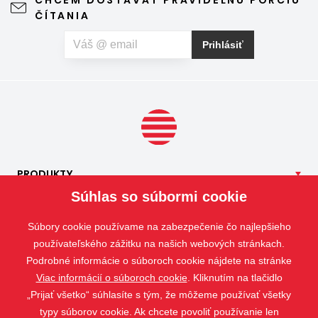
CHCEM DOSTÁVAŤ PRAVIDELNÚ PORCIU
výhľad z okna ani vzhľad domu, vyžaduje len minimálnu
ČÍTANIA
údržbu a môže prispieť aj k pokojnejšiemu spánku. Pokiaľ
vás okrem hmyzu trápia aj peľové alergie, môžete zvoliť
Prihlásiť
špeciálnu sieť proti peľu, ktorá pomáha obmedziť
množstvo peľových častíc prenikajúcich do interiéru.
PRODUKTY
Súhlas so súbormi cookie
NAŠE
SLUŽBY
APLIKÁCIE
Súbory cookie používame na zabezpečenie čo najlepšieho
ISOTRA
používateľského zážitku na našich webových stránkach.
Podrobné informácie o súboroch cookie nájdete na stránke
KONTAKT
Viac informácií o súboroch cookie
. Kliknutím na tlačidlo
„Prijať všetko“ súhlasíte s tým, že môžeme používať všetky
typy súborov cookie. Ak chcete povoliť používanie len