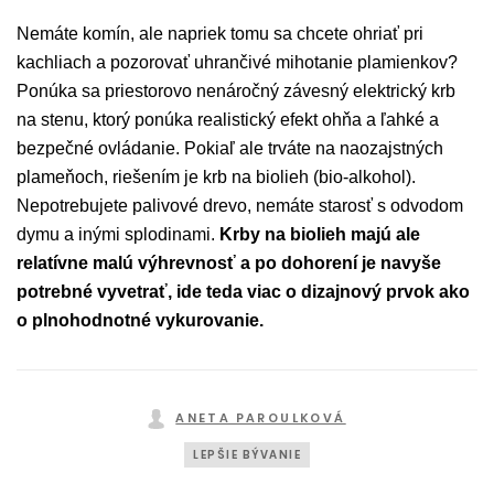
Nemáte komín, ale napriek tomu sa chcete ohriať pri
kachliach a pozorovať uhrančivé mihotanie plamienkov?
Ponúka sa priestorovo nenáročný závesný elektrický krb
na stenu, ktorý ponúka realistický efekt ohňa a ľahké a
bezpečné ovládanie. Pokiaľ ale trváte na naozajstných
plameňoch, riešením je krb na biolieh (bio-alkohol).
Nepotrebujete palivové drevo, nemáte starosť s odvodom
dymu a inými splodinami.
Krby na biolieh majú ale
relatívne malú výhrevnosť a po dohorení je navyše
potrebné vyvetrať, ide teda viac o dizajnový prvok ako
o plnohodnotné vykurovanie.
ANETA PAROULKOVÁ
LEPŠIE BÝVANIE