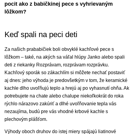
pocit ako z babičkinej pece s vyhrievaným
lôžkom?
Keď spali na peci deti
Za našich prababičiek boli obvyklé kachľové pece s
lôžkom – také, na akých sa váľal hlúpy Janko alebo spali
deti z riekanky Rozprávam, rozprávam rozprávku.
Kachľový sporák so zákachlím si môžete nechať postaviť
aj dnes: jeho výhoda je predovšetkým v tom, že keramické
kachle dlho uvoľňujú teplo a hrejú aj po vyhasnutí ohňa. Ak
potrebujete na chate alebo chalupe niekoľkokrát do roka
rýchlo nárazovo zakúriť a dlhé uvoľňovanie tepla vás
nezaujíma, budú pre vás vhodné krbové kachle s
plechovým plášťom.
Výhody oboch druhov do istej miery spájajú liatinové