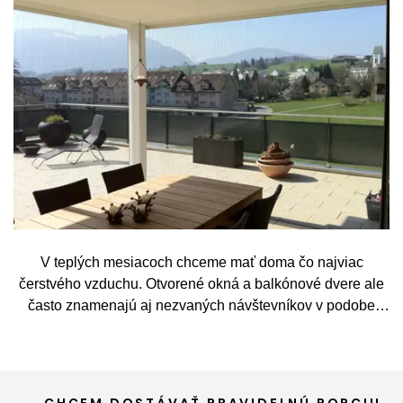
V teplých mesiacoch chceme mať doma čo najviac
čerstvého vzduchu. Otvorené okná a balkónové dvere ale
často znamenajú aj nezvaných návštevníkov v podobe
komárov, múch, ôs alebo drobného hmyzu. Sieť proti
hmyzu predstavuje jednoduché a elegantné riešenie,
vďaka ktorému môžete vetrať bez obáv a užívať si jar aj
leto naplno. Kvalitná sieťka na hmyz zároveň nijako neruší