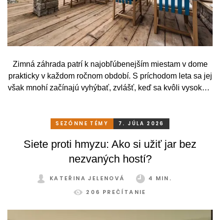
Zimná záhrada patrí k najobľúbenejším miestam v dome
prakticky v každom ročnom období. S príchodom leta sa jej
však mnohí začínajú vyhýbať, zvlášť, keď sa kvôli vysokým
teplotám premenia skôr na vyhriaty skleník než na
príjemné miesto na odpočinok. To je však škoda. Pritom
stačí relatívne málo. So správnym, praktickým a šikovným
SEZÓNNE TÉMY
7. JÚLA 2026
zatienením si svoju zimnú záhradu môžete užívať
Siete proti hmyzu: Ako si užiť jar bez
pohodlne a bez obmedzení po celý rok.
nezvaných hostí?
KATEŘINA JELENOVÁ
4 MIN.
206 PREČÍTANIE