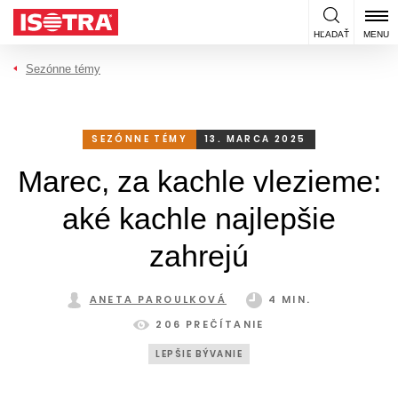
Preskočiť na obsah
HĽADAŤ
MENU
Sezónne témy
SEZÓNNE TÉMY
13. MARCA 2025
Marec, za kachle vlezieme:
aké kachle najlepšie
zahrejú
ANETA PAROULKOVÁ
4 MIN.
206 PREČÍTANIE
LEPŠIE BÝVANIE