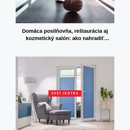
Domáca posilňovňa, reštaurácia aj
kozmetický salón: ako nahradiť
zatvorené služby u seba doma?
SVET ISOTRA