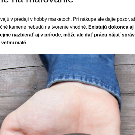
jú v predaji v hobby marketoch. Pri nákupe ale dajte pozor, ab
račné kamene nebudú na tvorenie vhodné.
Existujú dokonca aj
jme nazbierať aj v prírode, môže ale dať prácu nájsť spr
i veľmi malé.