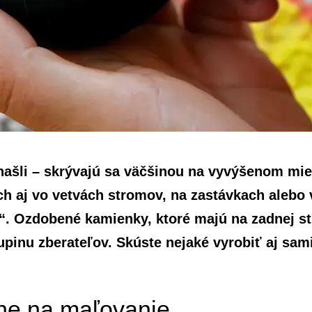
našli – skrývajú sa väčšinou na vyvýšenom mies
ch aj vo vetvách stromov, na zastávkach alebo 
. Ozdobené kamienky, ktoré majú na zadnej st
inu zberateľov. Skúste nejaké vyrobiť aj sami 
ne na maľovanie