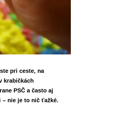
te pri ceste, na
v krabičkách
rane PSČ a často aj
– nie je to nič ťažké.