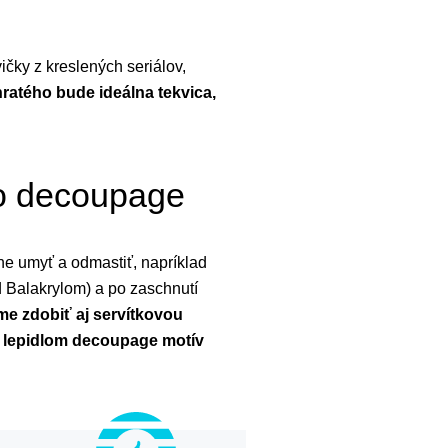
čky z kreslených seriálov,
hratého bude ideálna tekvica,
bo decoupage
ne umyť a odmastiť, napríklad
d Balakrylom) a po zaschnutí
 zdobiť aj servítkovou
 lepidlom decoupage motív