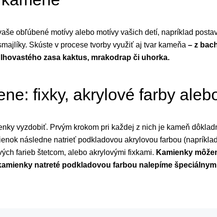
aše obľúbené motívy alebo motívy vašich detí, napríklad postavi
smajlíky. Skúste v procese tvorby využiť aj tvar kameňa
– z bac
dlhovastého zasa kaktus, mrakodrap či uhorka.
ne: fixky, akrylové farby ale
enky vyzdobiť. Prvým krokom pri každej z nich je kameň dôklad
ienok následne natrieť podkladovou akrylovou farbou (napríkla
ch farieb štetcom, alebo akrylovými fixkami.
Kamienky môžeme
kamienky natreté podkladovou farbou nalepíme špeciálnym