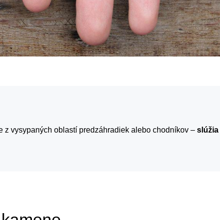
 z vysypaných oblastí predzáhradiek alebo chodníkov –
slúži
a kamene