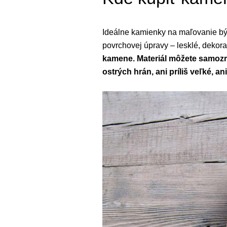
Ideálne kamienky na maľovanie býva
povrchovej úpravy – lesklé, deko
kamene. Materiál môžete samozre
ostrých hrán, ani príliš veľké, an