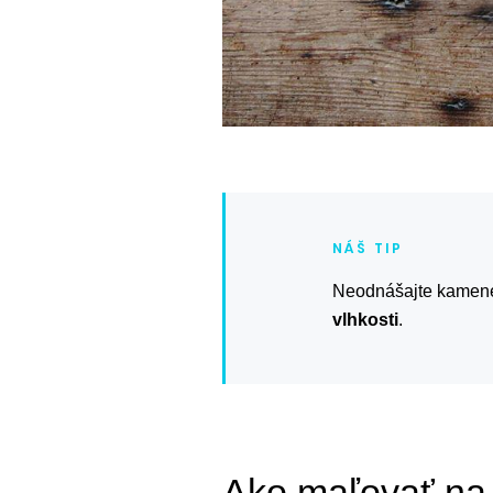
Neodnášajte kamene
vlhkosti
.
Ako maľovať n