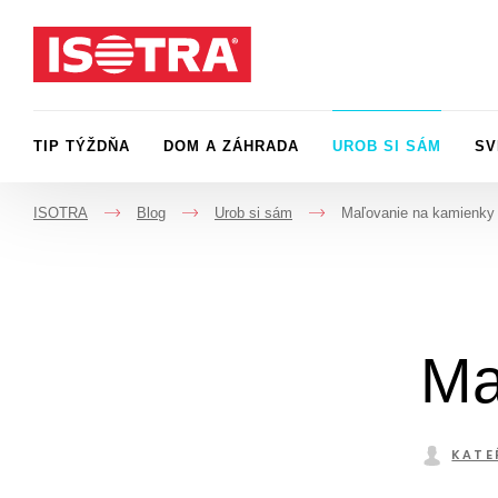
Preskočiť na obsah
TIP TÝŽDŇA
DOM A ZÁHRADA
UROB SI SÁM
SV
ISOTRA
Blog
Urob si sám
Maľovanie na kamienky
->
->
->
Ma
KATE