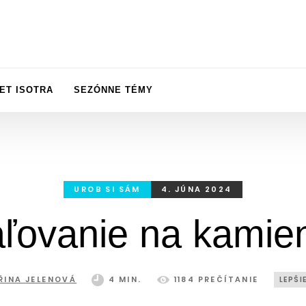
ET ISOTRA
SEZÓNNE TÉMY
UROB SI SÁM
4. JÚNA 2024
ľovanie na kamie
ŘINA JELENOVÁ
4 MIN.
1184 PREČÍTANIE
LEPŠI