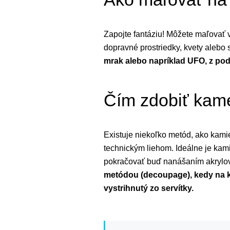
Zapojte fantáziu! Môžete maľovať v
dopravné prostriedky, kvety alebo 
mrak alebo napríklad UFO, z po
Čím zdobiť kame
Existuje niekoľko metód, ako kami
technickým liehom. Ideálne je kam
pokračovať buď nanášaním akrylový
metódou (decoupage), kedy na 
vystrihnutý zo servítky.