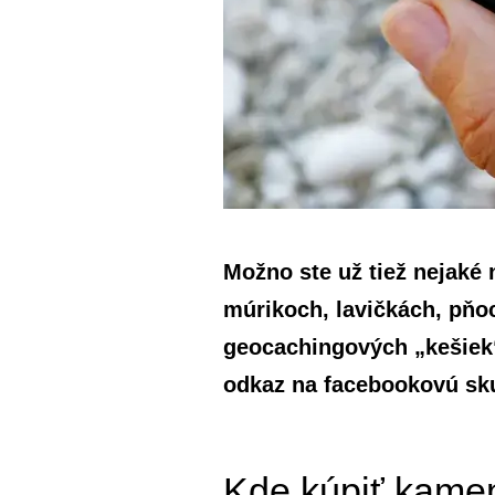
Možno ste už tiež nejaké 
múrikoch, lavičkách, pňo
geocachingových „kešiek“
odkaz na facebookovú skup
Kde kúpiť kame