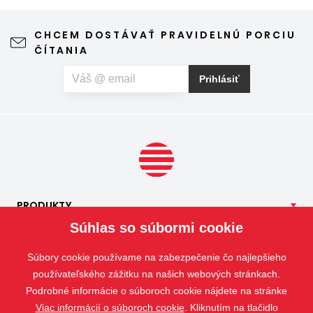
vďaka ktorému môžete vetrať bez obáv a užívať si jar aj
leto naplno. Kvalitná sieťka na hmyz zároveň nijako neruší
CHCEM DOSTÁVAŤ PRAVIDELNÚ PORCIU
výhľad z okna ani vzhľad domu, vyžaduje len minimálnu
ČÍTANIA
údržbu a môže prispieť aj k pokojnejšiemu spánku. Pokiaľ
vás okrem hmyzu trápia aj peľové alergie, môžete zvoliť
Prihlásiť
špeciálnu sieť proti peľu, ktorá pomáha obmedziť
množstvo peľových častíc prenikajúcich do interiéru.
PRODUKTY
Súhlas so súbormi cookie
NAŠE
SLUŽBY
APLIKÁCIE
Súbory cookie používame na zabezpečenie čo najlepšieho
ISOTRA
používateľského zážitku na našich webových stránkach.
Podrobné informácie o súboroch cookie nájdete na stránke
KONTAKT
Viac informácií o súboroch cookie
. Kliknutím na tlačidlo