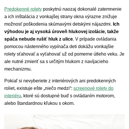
Predokenné rolety
poskytnú naozaj dokonalé zatemnenie
a ich inštalácia z vonkajšej strany okna výrazne znižuje
možnosť poškodenia skúmavými detskými nájazdmi.
Ich
výhodou je aj vysoká úroveň hlukovej izolácie, takže
spáča nebude rušiť hluk z ulice
. V prípade ovládania
pomocou nástenného vypínača deti dokážu vonkajšie
rolety sťahovať a vyťahovať už od pomerne útleho veku. Je
ale nutné zmieriť sa s určitým hlukom z navíjacieho
mechanizmu.
Pokiaľ si nevyberiete z interiérových ani predokenných
roliet, existuje ešte „niečo medzi“:
screenové rolety do
interiéru
, ktoré sú dostupné buď s ovládaním motorom,
alebo štandardnou kľukou s okom.