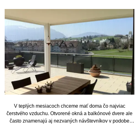
V teplých mesiacoch chceme mať doma čo najviac
čerstvého vzduchu. Otvorené okná a balkónové dvere ale
často znamenajú aj nezvaných návštevníkov v podobe
komárov, múch, ôs alebo drobného hmyzu. Sieť proti
hmyzu predstavuje jednoduché a elegantné riešenie,