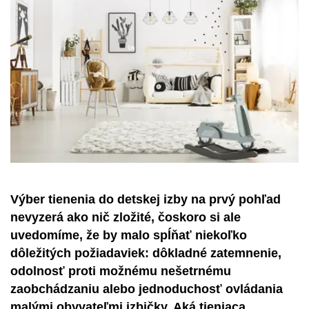
Výber tienenia do detskej izby na prvý pohľad
nevyzerá ako nič zložité, čoskoro si ale
uvedomíme, že by malo spĺňať niekoľko
dôležitých požiadaviek: dôkladné zatemnenie,
odolnosť proti možnému nešetrnému
zaobchádzaniu alebo jednoduchosť ovládania
malými obyvateľmi izbičky. Aká tieniaca