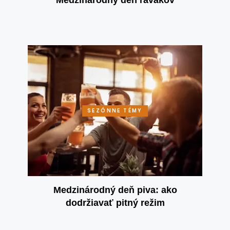
Medzinárodný deň ľavákov
SEZÓNNE TÉMY
Medzinárodný deň piva: ako
dodržiavať pitný režim