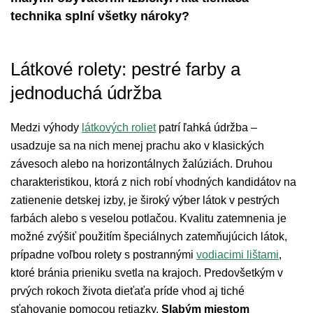
technika splní všetky nároky?
Látkové rolety: pestré farby a
jednoduchá údržba
Medzi výhody
látkových roliet
patrí ľahká údržba –
usadzuje sa na nich menej prachu ako v klasických
závesoch alebo na horizontálnych žalúziách. Druhou
charakteristikou, ktorá z nich robí vhodných kandidátov na
zatienenie detskej izby, je široký výber látok v pestrých
farbách alebo s veselou potlačou. Kvalitu zatemnenia je
možné zvýšiť použitím špeciálnych zatemňujúcich látok,
prípadne voľbou rolety s postrannými
vodiacimi lištami
,
ktoré bránia prieniku svetla na krajoch. Predovšetkým v
prvých rokoch života dieťaťa príde vhod aj tiché
sťahovanie pomocou retiazky.
Slabým miestom