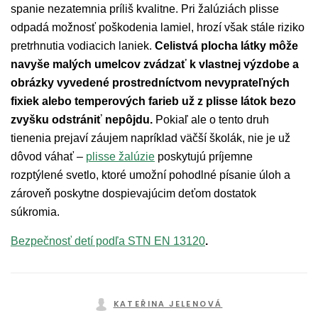
spanie nezatemnia príliš kvalitne. Pri žalúziách plisse
odpadá možnosť poškodenia lamiel, hrozí však stále riziko
pretrhnutia vodiacich laniek.
Celistvá plocha látky môže
navyše malých umelcov zvádzať k vlastnej výzdobe a
obrázky vyvedené prostredníctvom nevyprateľných
fixiek alebo temperových farieb už z plisse látok bezo
zvyšku odstrániť nepôjdu.
Pokiaľ ale o tento druh
tienenia prejaví záujem napríklad väčší školák, nie je už
dôvod váhať –
plisse žalúzie
poskytujú príjemne
rozptýlené svetlo, ktoré umožní pohodlné písanie úloh a
zároveň poskytne dospievajúcim deťom dostatok
súkromia.
Bezpečnosť detí podľa STN EN 13120
.
KATEŘINA JELENOVÁ