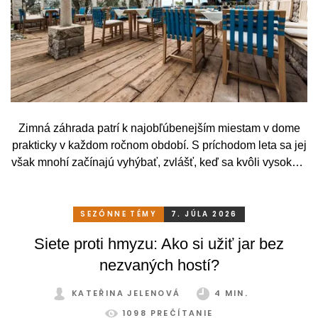
Zimná záhrada patrí k najobľúbenejším miestam v dome
prakticky v každom ročnom období. S príchodom leta sa jej
však mnohí začínajú vyhýbať, zvlášť, keď sa kvôli vysokým
teplotám premenia skôr na vyhriaty skleník než na
príjemné miesto na odpočinok. To je však škoda. Pritom
stačí relatívne málo. So správnym, praktickým a šikovným
SEZÓNNE TÉMY
7. JÚLA 2026
zatienením si svoju zimnú záhradu môžete užívať
Siete proti hmyzu: Ako si užiť jar bez
pohodlne a bez obmedzení po celý rok.
nezvaných hostí?
KATEŘINA JELENOVÁ
4 MIN.
1098 PREČÍTANIE