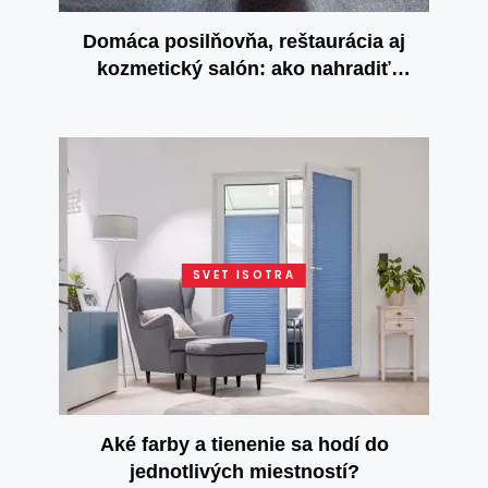
Domáca posilňovňa, reštaurácia aj
kozmetický salón: ako nahradiť
zatvorené služby u seba doma?
SVET ISOTRA
Aké farby a tienenie sa hodí do
jednotlivých miestností?