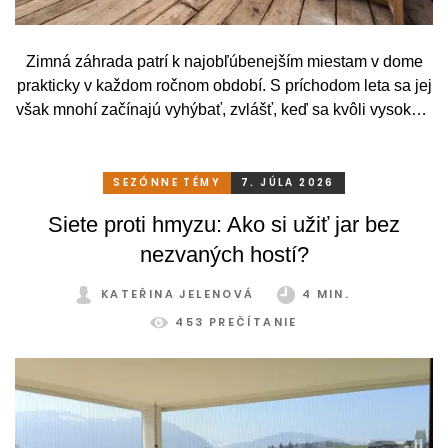
Zimná záhrada patrí k najobľúbenejším miestam v dome
prakticky v každom ročnom období. S príchodom leta sa jej
však mnohí začínajú vyhýbať, zvlášť, keď sa kvôli vysokým
teplotám premenia skôr na vyhriaty skleník než na
príjemné miesto na odpočinok. To je však škoda. Pritom
stačí relatívne málo. So správnym, praktickým a šikovným
SEZÓNNE TÉMY
7. JÚLA 2026
zatienením si svoju zimnú záhradu môžete užívať
Siete proti hmyzu: Ako si užiť jar bez
pohodlne a bez obmedzení po celý rok.
nezvaných hostí?
KATEŘINA JELENOVÁ
4 MIN.
453 PREČÍTANIE