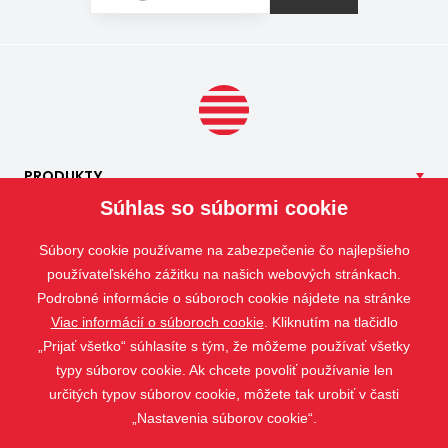
špeciálnu sieť proti peľu, ktorá pomáha obmedziť
množstvo peľových častíc prenikajúcich do interiéru.
PRODUKTY
Súhlas so súbormi cookie
NAŠE
SLUŽBY
APLIKÁCIE
Súbory cookie používame na zabezpečenie čo najlepšieho
ISOTRA
používateľského zážitku na našich webových stránkach.
Podrobné informácie o súboroch cookie nájdete na stránke
KONTAKT
Viac informácií o súboroch cookie
. Kliknutím na tlačidlo
„Prijať všetko“ súhlasíte s tým, že môžeme používať všetky
typy súborov cookie. Ak chcete povoliť používanie len
určitých typov súborov cookie, môžete tak urobiť v časti
„Nastavenia súborov cookie“.