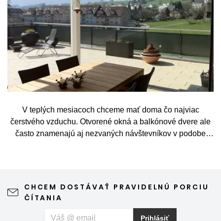
V teplých mesiacoch chceme mať doma čo najviac
čerstvého vzduchu. Otvorené okná a balkónové dvere ale
často znamenajú aj nezvaných návštevníkov v podobe
komárov, múch, ôs alebo drobného hmyzu. Sieť proti
hmyzu predstavuje jednoduché a elegantné riešenie,
vďaka ktorému môžete vetrať bez obáv a užívať si jar aj
leto naplno. Kvalitná sieťka na hmyz zároveň nijako neruší
CHCEM DOSTÁVAŤ PRAVIDELNÚ PORCIU
výhľad z okna ani vzhľad domu, vyžaduje len minimálnu
ČÍTANIA
údržbu a môže prispieť aj k pokojnejšiemu spánku. Pokiaľ
vás okrem hmyzu trápia aj peľové alergie, môžete zvoliť
Prihlásiť