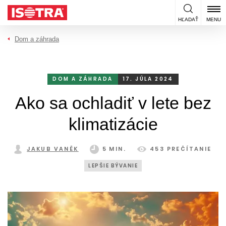
Preskočiť na obsah
HĽADAŤ
MENU
Dom a záhrada
DOM A ZÁHRADA
17. JÚLA 2024
Ako sa ochladiť v lete bez
klimatizácie
JAKUB VANĚK
5 MIN.
453 PREČÍTANIE
LEPŠIE BÝVANIE