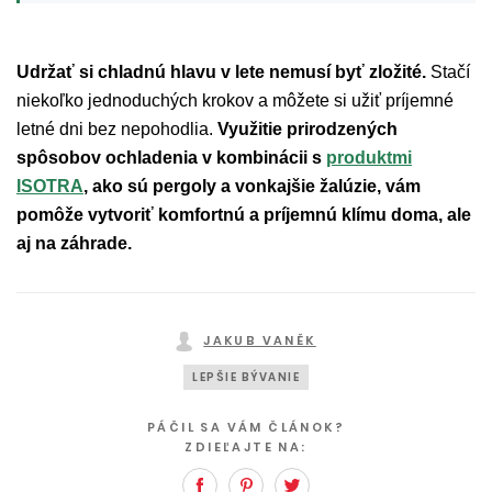
Udržať si chladnú hlavu v lete nemusí byť zložité.
Stačí
niekoľko jednoduchých krokov a môžete si užiť príjemné
letné dni bez nepohodlia.
Využitie prirodzených
spôsobov ochladenia v kombinácii s
produktmi
ISOTRA
, ako sú pergoly a vonkajšie žalúzie, vám
pomôže vytvoriť komfortnú a príjemnú klímu doma, ale
aj na záhrade.
JAKUB VANĚK
LEPŠIE BÝVANIE
PÁČIL SA VÁM ČLÁNOK?
ZDIEĽAJTE NA:
Facebook
Pinterest
Twitter