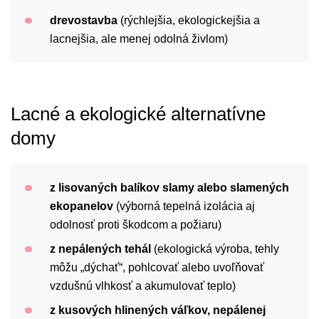
drevostavba
(rýchlejšia, ekologickejšia a
lacnejšia, ale menej odolná živlom)
Lacné a ekologické alternatívne
domy
z lisovaných balíkov slamy alebo slamených
ekopanelov
(výborná tepelná izolácia aj
odolnosť proti škodcom a požiaru)
z nepálených tehál
(ekologická výroba, tehly
môžu „dýchať“, pohlcovať alebo uvoľňovať
vzdušnú vlhkosť a akumulovať teplo)
z kusových hlinených váľkov, nepálenej