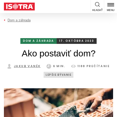
Preskočiť na obsah
HĽADAŤ
MENU
Dom a záhrada
DOM A ZÁHRADA
17. OKTÓBRA 2023
Ako postaviť dom?
JAKUB VANĚK
6 MIN.
1188 PREČÍTANIE
LEPŠIE BÝVANIE