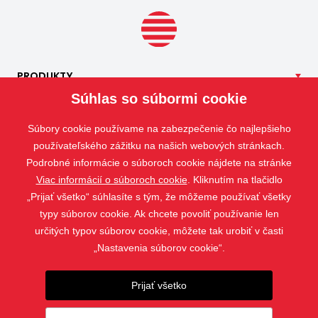
PRODUKTY
Súhlas so súbormi cookie
NAŠE
SLUŽBY
APLIKÁCIE
Súbory cookie používame na zabezpečenie čo najlepšieho
ISOTRA
používateľského zážitku na našich webových stránkach.
Podrobné informácie o súboroch cookie nájdete na stránke
KONTAKT
Viac informácií o súboroch cookie
. Kliknutím na tlačidlo
„Prijať všetko“ súhlasíte s tým, že môžeme používať všetky
typy súborov cookie. Ak chcete povoliť používanie len
určitých typov súborov cookie, môžete tak urobiť v časti
„Nastavenia súborov cookie“.
Prijať všetko