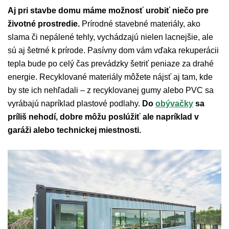
Aj pri stavbe domu máme možnosť urobiť niečo pre
životné prostredie.
Prírodné stavebné materiály, ako
slama či nepálené tehly, vychádzajú nielen lacnejšie, ale
sú aj šetrné k prírode. Pasívny dom vám vďaka rekuperácii
tepla bude po celý čas prevádzky šetriť peniaze za drahé
energie. Recyklované materiály môžete nájsť aj tam, kde
by ste ich nehľadali – z recyklovanej gumy alebo PVC sa
vyrábajú napríklad plastové podlahy.
Do
obývačky
sa
príliš nehodí, dobre môžu poslúžiť ale napríklad v
garáži alebo technickej miestnosti.