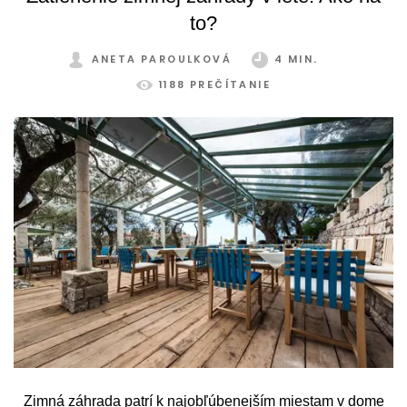
to?
ANETA PAROULKOVÁ
4 MIN.
1188 PREČÍTANIE
Zimná záhrada patrí k najobľúbenejším miestam v dome