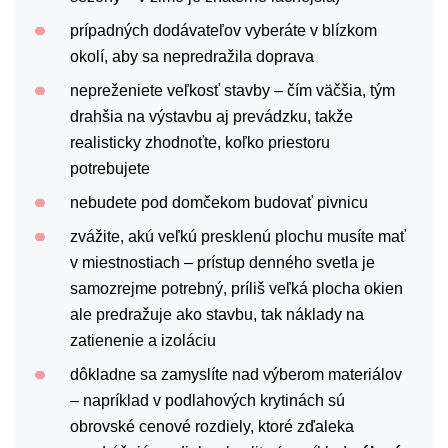
prípadných dodávateľov vyberáte v blízkom
okolí, aby sa nepredražila doprava
nepreženiete veľkosť stavby – čím väčšia, tým
drahšia na výstavbu aj prevádzku, takže
realisticky zhodnoťte, koľko priestoru
potrebujete
nebudete pod domčekom budovať pivnicu
zvážite, akú veľkú presklenú plochu musíte mať
v miestnostiach – prístup denného svetla je
samozrejme potrebný, príliš veľká plocha okien
ale predražuje ako stavbu, tak náklady na
zatienenie a izoláciu
dôkladne sa zamyslíte nad výberom materiálov
– napríklad v podlahových krytinách sú
obrovské cenové rozdiely, ktoré zďaleka