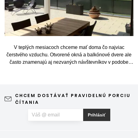
V teplých mesiacoch chceme mať doma čo najviac
čerstvého vzduchu. Otvorené okná a balkónové dvere ale
často znamenajú aj nezvaných návštevníkov v podobe
komárov, múch, ôs alebo drobného hmyzu. Sieť proti
hmyzu predstavuje jednoduché a elegantné riešenie,
vďaka ktorému môžete vetrať bez obáv a užívať si jar aj
leto naplno. Kvalitná sieťka na hmyz zároveň nijako neruší
CHCEM DOSTÁVAŤ PRAVIDELNÚ PORCIU
výhľad z okna ani vzhľad domu, vyžaduje len minimálnu
ČÍTANIA
údržbu a môže prispieť aj k pokojnejšiemu spánku. Pokiaľ
vás okrem hmyzu trápia aj peľové alergie, môžete zvoliť
Prihlásiť
špeciálnu sieť proti peľu, ktorá pomáha obmedziť
množstvo peľových častíc prenikajúcich do interiéru.