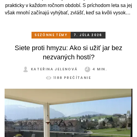
prakticky v každom ročnom období. S príchodom leta sa jej
však mnohí začínajú vyhýbať, zvlášť, keď sa kvôli vysokým
teplotám premenia skôr na vyhriaty skleník než na
príjemné miesto na odpočinok. To je však škoda. Pritom
stačí relatívne málo. So správnym, praktickým a šikovným
SEZÓNNE TÉMY
7. JÚLA 2026
zatienením si svoju zimnú záhradu môžete užívať
Siete proti hmyzu: Ako si užiť jar bez
pohodlne a bez obmedzení po celý rok.
nezvaných hostí?
KATEŘINA JELENOVÁ
4 MIN.
1188 PREČÍTANIE