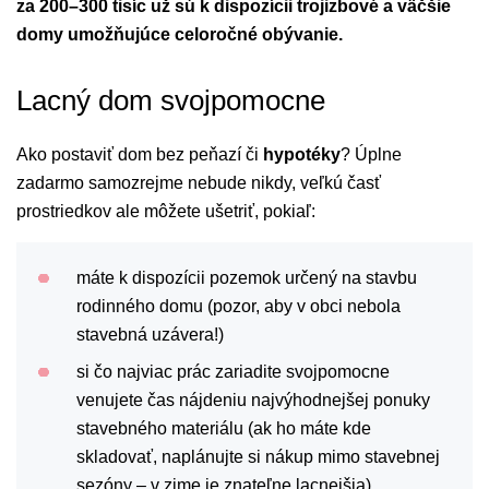
za 200–300 tisíc už sú k dispozícii trojizbové a väčšie
domy umožňujúce celoročné obývanie.
Lacný dom svojpomocne
Ako postaviť dom bez peňazí či
hypotéky
? Úplne
zadarmo samozrejme nebude nikdy, veľkú časť
prostriedkov ale môžete ušetriť, pokiaľ:
máte k dispozícii pozemok určený na stavbu
rodinného domu (pozor, aby v obci nebola
stavebná uzávera!)
si čo najviac prác zariadite svojpomocne
venujete čas nájdeniu najvýhodnejšej ponuky
stavebného materiálu (ak ho máte kde
skladovať, naplánujte si nákup mimo stavebnej
sezóny – v zime je znateľne lacnejšia)