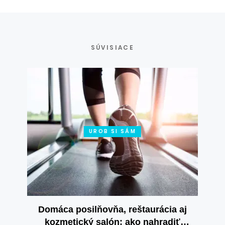
SÚVISIACE
UROB SI SÁM
Domáca posilňovňa, reštaurácia aj
kozmetický salón: ako nahradiť