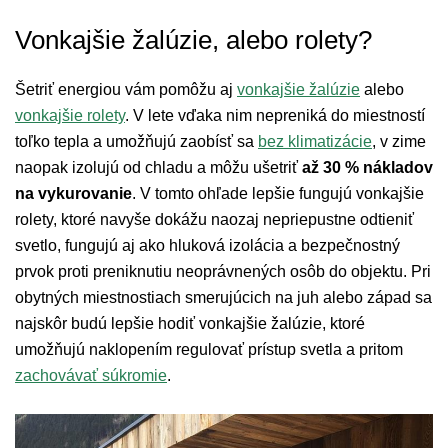
Vonkajšie žalúzie, alebo rolety?
Šetriť energiou vám pomôžu aj
vonkajšie žalúzie
alebo
vonkajšie rolety
. V lete vďaka nim nepreniká do miestností
toľko tepla a umožňujú zaobísť sa
bez klimatizácie
, v zime
naopak izolujú od chladu a môžu ušetriť
až 30 % nákladov
na vykurovanie
. V tomto ohľade lepšie fungujú vonkajšie
rolety, ktoré navyše dokážu naozaj nepriepustne odtieniť
svetlo, fungujú aj ako hluková izolácia a bezpečnostný
prvok proti preniknutiu neoprávnených osôb do objektu. Pri
obytných miestnostiach smerujúcich na juh alebo západ sa
najskôr budú lepšie hodiť vonkajšie žalúzie, ktoré
umožňujú naklopením regulovať prístup svetla a pritom
zachovávať súkromie
.