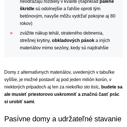
neodrážajú rozdiely v kvalite (napríklad
pálené
škridle
sú odolnejšie a ľahšie oproti tým
betónovým, navyše môžu vydržať pokojne aj 80
rokov)
zvážite nákup tehál, strateného debnenia,
strešnej krytiny,
obkladových pások
a iných
materiálov mimo sezóny, kedy sú najdrahšie
Domy z alternatívnych materiálov, uvedených v tabuľke
vyššie, je možné postaviť aj pod jeden milión korún, v
niektorých prípadoch aj len za niekoľko sto tisíc,
budete sa
ale musieť priestorovo uskromniť a značnú časť prác
si urobiť sami
.
Pasívne domy a udržateľné stavanie