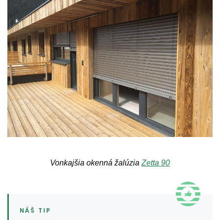
Vonkajšia okenná žalúzia
Zetta 90