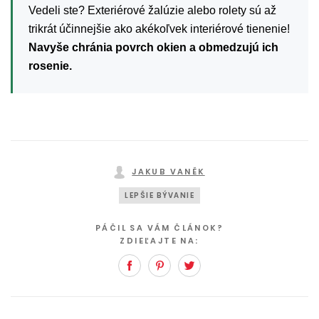
Vedeli ste? Exteriérové žalúzie alebo rolety sú až
trikrát účinnejšie ako akékoľvek interiérové tienenie!
Navyše chránia povrch okien a obmedzujú ich
rosenie.
JAKUB VANĚK
LEPŠIE BÝVANIE
PÁČIL SA VÁM ČLÁNOK?
ZDIEĽAJTE NA:
Facebook
Pinterest
Twitter