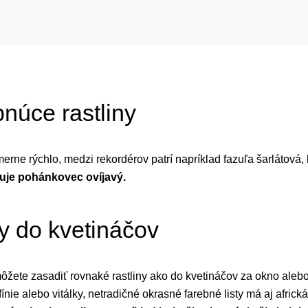
núce rastliny
rne rýchlo, medzi rekordérov patrí napríklad fazuľa šarlátová
ruje pohánkovec ovíjavý.
ky do kvetináčov
ôžete zasadiť rovnaké rastliny ako do kvetináčov za okno aleb
fínie alebo vitálky, netradičné okrasné farebné listy má aj africk