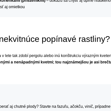
 korienkami (prísavníkmi)
– dokážu sa chytiť aj úplne hladkého
sť aj omietkou
nekvitnúce popínavé rastliny?
a v lete tak zdobí pergolu alebo inú konštrukciu výrazným kve
obnými a nenápadnými kvetmi; tou najznámejšou je asi brečt
erať aj chutné plody? Stavte na fazuľu, ačokču, vinič, prípadne