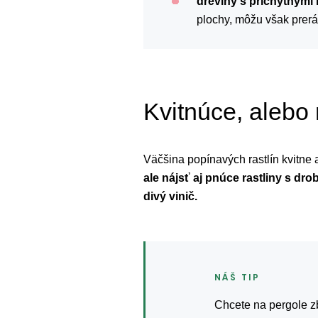
dreviny s príchytnými
plochy, môžu však prerá
Kvitnúce, alebo 
Väčšina popínavých rastlín kvitne 
ale nájsť aj pnúce rastliny s dr
divý vinič.
Chcete na pergole zb