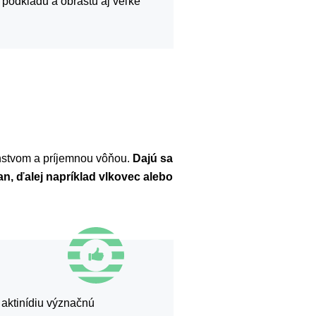
 podkladu a obrastú aj veľké
tenstvom a príjemnou vôňou.
Dajú sa
an, ďalej napríklad vlkovec alebo
 aktinídiu význačnú