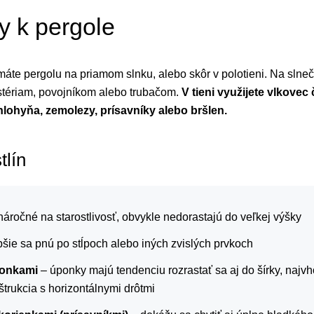
y k pergole
i máte pergolu na priamom slnku, alebo skôr v polotieni. Na sln
stériam, povojníkom alebo trubačom.
V tieni využijete vlkovec
hlohyňa, zemolezy, prísavníky alebo bršlen.
tlín
náročné na starostlivosť, obvykle nedorastajú do veľkej výšky
pšie sa pnú po stĺpoch alebo iných zvislých prvkoch
ponkami
– úponky majú tendenciu rozrastať sa aj do šírky, najvh
štrukcia s horizontálnymi drôtmi