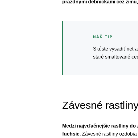
prázdnymi debničkami cez zimu, v
Skúste vysadiť netra
staré smaltované ce
Závesné rastlin
Medzi najvďačnejšie rastliny do 
fuchsie.
Závesné rastliny ozdobia 