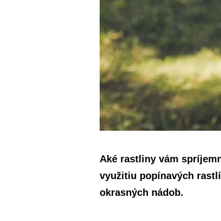
Aké rastliny vám spríjem
využitiu popínavých rastl
okrasných nádob.