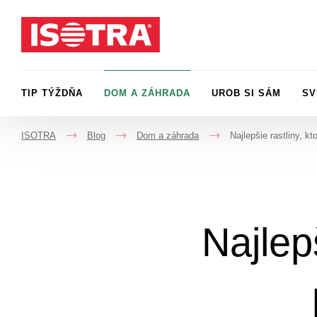
Preskočiť na obsah
TIP TÝŽDŇA
DOM A ZÁHRADA
UROB SI SÁM
SV
ISOTRA
Blog
Dom a záhrada
Najlepšie rastliny, k
->
->
->
Najlep