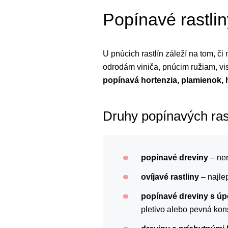
Popínavé rastlin
U pnúcich rastlín záleží na tom, č
odrodám viniča, pnúcim ružiam, vi
popínavá hortenzia, plamienok, 
Druhy popínavých ras
popínavé dreviny
– ne
ovíjavé rastliny
– najle
popínavé dreviny s ú
pletivo alebo pevná kon