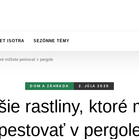
ET ISOTRA
SEZÓNNE TÉMY
toré môžete pestovať v pergole
DOM A ZÁHRADA
2. JÚLA 2025
šie rastliny, ktoré
pestovať v pergol