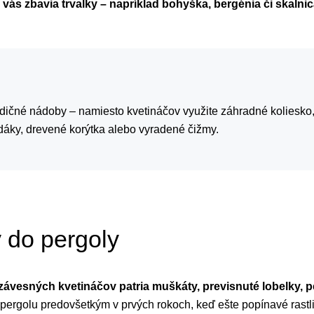
ás zbavia trvalky – napríklad bohyška, bergénia či skalnic
dičné nádoby – namiesto kvetináčov využite záhradné koliesko,
dáky, drevené korýtka alebo vyradené čižmy.
y do pergoly
závesných kvetináčov patria muškáty, previsnuté lobelky, pe
pergolu predovšetkým v prvých rokoch, keď ešte popínavé rastl