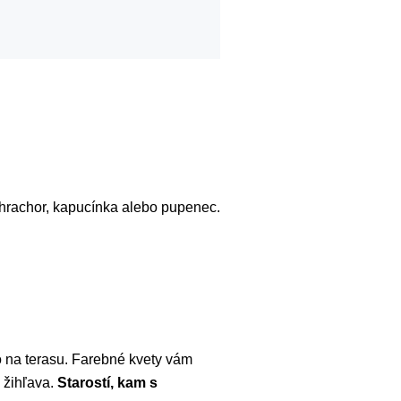
, hrachor, kapucínka alebo pupenec.
o na terasu. Farebné kvety vám
á žihľava.
Starostí, kam s