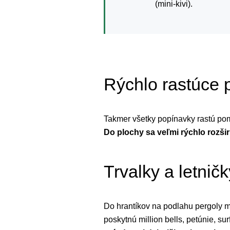
(mini-kivi).
Rýchlo rastúce p
Takmer všetky popínavky rastú pome
Do plochy sa veľmi rýchlo rozši
Trvalky a letnič
Do hrantíkov na podlahu pergoly m
poskytnú million bells, petúnie, sur