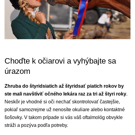
Choďte k očiarovi a vyhýbajte sa
úrazom
Zhruba do štyridsiatich až štyridsať piatich rokov by
ste mali navštíviť očného lekára raz za tri až štyri roky
.
Neskôr je vhodné si oči nechať skontrolovať častejšie,
pokiaľ samozrejme už nenosíte okuliare alebo kontaktné
šošovky. V takom prípade si vás váš oftalmológ obvykle
stráži a pozýva podľa potreby.