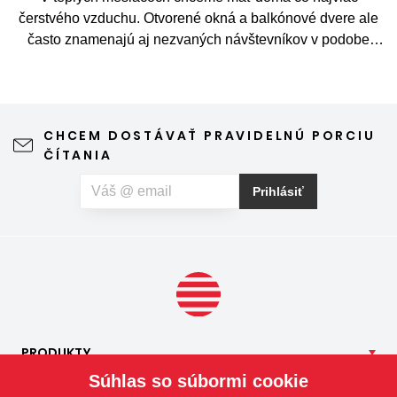
čerstvého vzduchu. Otvorené okná a balkónové dvere ale
často znamenajú aj nezvaných návštevníkov v podobe
komárov, múch, ôs alebo drobného hmyzu. Sieť proti
hmyzu predstavuje jednoduché a elegantné riešenie,
vďaka ktorému môžete vetrať bez obáv a užívať si jar aj
leto naplno. Kvalitná sieťka na hmyz zároveň nijako neruší
CHCEM DOSTÁVAŤ PRAVIDELNÚ PORCIU
výhľad z okna ani vzhľad domu, vyžaduje len minimálnu
ČÍTANIA
údržbu a môže prispieť aj k pokojnejšiemu spánku. Pokiaľ
vás okrem hmyzu trápia aj peľové alergie, môžete zvoliť
Prihlásiť
špeciálnu sieť proti peľu, ktorá pomáha obmedziť
množstvo peľových častíc prenikajúcich do interiéru.
PRODUKTY
Súhlas so súbormi cookie
NAŠE
SLUŽBY