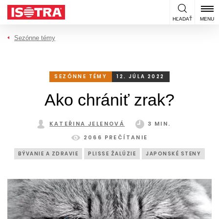
Preskočiť na obsah
HĽADAŤ
MENU
Sezónne témy
SEZÓNNE TÉMY
12. JÚLA 2022
Ako chrániť zrak?
KATEŘINA JELENOVÁ
3 MIN.
2066 PREČÍTANIE
BÝVANIE A ZDRAVIE
PLISSE ŽALÚZIE
JAPONSKÉ STENY