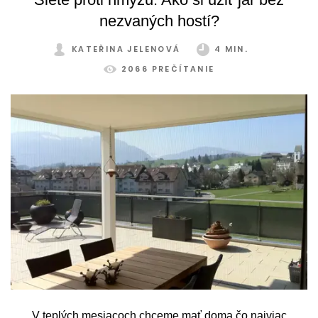
pohodlne a bez obmedzení po celý rok.
nezvaných hostí?
KATEŘINA JELENOVÁ
4 MIN.
2066 PREČÍTANIE
V teplých mesiacoch chceme mať doma čo najviac