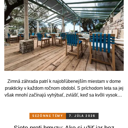
Zimná záhrada patrí k najobľúbenejším miestam v dome
prakticky v každom ročnom období. S príchodom leta sa jej
však mnohí začínajú vyhýbať, zvlášť, keď sa kvôli vysokým
teplotám premenia skôr na vyhriaty skleník než na
príjemné miesto na odpočinok. To je však škoda. Pritom
stačí relatívne málo. So správnym, praktickým a šikovným
SEZÓNNE TÉMY
7. JÚLA 2026
zatienením si svoju zimnú záhradu môžete užívať
Siete proti hmyzu: Ako si užiť jar bez