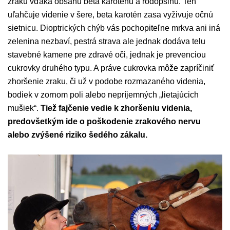
zraku vďaka obsahu beta karoténu a rodopsinu. Ten
uľahčuje videnie v šere, beta karotén zasa vyživuje očnú
sietnicu. Dioptrických chýb vás pochopiteľne mrkva ani iná
zelenina nezbaví, pestrá strava ale jednak dodáva telu
stavebné kamene pre zdravé oči, jednak je prevenciou
cukrovky druhého typu. A práve cukrovka môže zapríčiniť
zhoršenie zraku, či už v podobe rozmazaného videnia,
bodiek v zornom poli alebo nepríjemných „lietajúcich
mušiek“.
Tiež fajčenie vedie k zhoršeniu videnia,
predovšetkým ide o poškodenie zrakového nervu
alebo zvýšené riziko šedého zákalu.