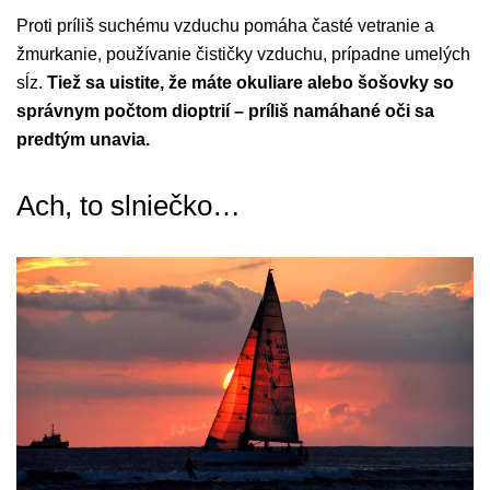
Proti príliš suchému vzduchu pomáha časté vetranie a
žmurkanie, používanie čističky vzduchu, prípadne umelých
sĺz.
Tiež sa uistite, že máte okuliare alebo šošovky so
správnym počtom dioptrií – príliš namáhané oči sa
predtým unavia.
Ach, to slniečko…