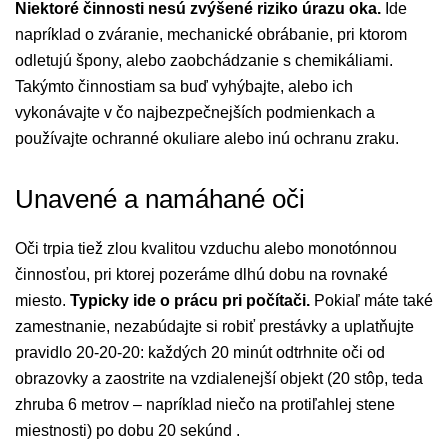
Niektoré činnosti nesú zvýšené riziko úrazu oka.
Ide
napríklad o zváranie, mechanické obrábanie, pri ktorom
odletujú špony, alebo zaobchádzanie s chemikáliami.
Takýmto činnostiam sa buď vyhýbajte, alebo ich
vykonávajte v čo najbezpečnejších podmienkach a
používajte ochranné okuliare alebo inú ochranu zraku.
Unavené a namáhané oči
Oči trpia tiež zlou kvalitou vzduchu alebo monotónnou
činnosťou, pri ktorej pozeráme dlhú dobu na rovnaké
miesto.
Typicky ide o prácu pri počítači.
Pokiaľ máte také
zamestnanie, nezabúdajte si robiť prestávky a uplatňujte
pravidlo 20-20-20: každých 20 minút odtrhnite oči od
obrazovky a zaostrite na vzdialenejší objekt (20 stôp, teda
zhruba 6 metrov – napríklad niečo na protiľahlej stene
miestnosti) po dobu 20 sekúnd .