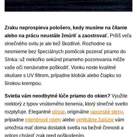
Zraku neprospieva pološero, kedy musíme na čítanie
alebo na prácu neustále žmúriť a zaostrovať.
Príliš veľa
slnečného svitu je ale tiež škodlivé. Rozhodne sa
nesmieme bez špeciálnych pomôcok pozerať priamo do
Slnka: už niekoľko sekúnd priameho pozorovania môže
vaše oči nenávratne poškodiť. Vonku noste kvalitné
okuliare s UV filtrom, prípadne klobúk alebo čiapku so
širokou krempou.
Svietia vám neodbytné lúče priamo do okien?
Využite
niektorý z typov vnútorného tienenia, ktorý slnečné svetlo
rozptyľuje. Elegantné
plisse
, originálne
japonské steny
,
prípadne
interiérové ​​rolety
alebo
vertikálne žalúzie
vám
umožnia mať doma dostatok svetla na bežné činnosti a
pritom chrániť zrak pred poškodením.