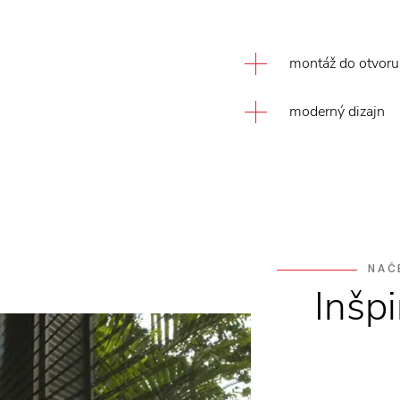
montáž do otvoru 
moderný dizajn
NAČ
Inšpi