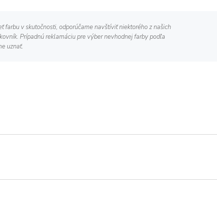
eť farbu v skutočnosti, odporúčame navštíviť niektorého z našich
rkovník. Prípadnú reklamáciu pre výber nevhodnej farby podľa
e uznať.