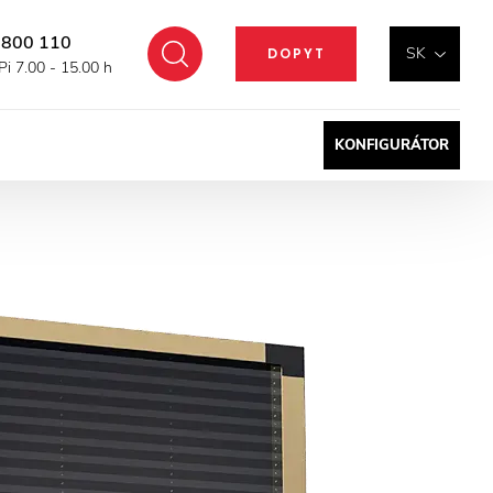
 800 110
Hľadať
SK
DOPYT
Pi 7.00 - 15.00 h
KONFIGURÁTOR