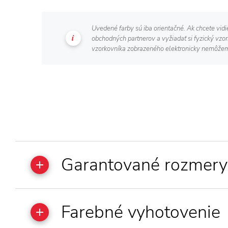
Uvedené farby sú iba orientačné. Ak chcete vidi
obchodných partnerov a vyžiadať si fyzický vzo
vzorkovníka zobrazeného elektronicky nemôžem
Garantované rozmery
Farebné vyhotovenie