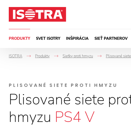
Preskočiť na obsah
PRODUKTY
SVET ISOTRY
INŠPIRÁCIA
SIEŤ PARTNEROV
ISOTRA
Produkty
Sieťky proti hmyzu
Plisované siet
->
->
->
PLISOVANÉ SIETE PROTI HMYZU
Plisované siete prot
hmyzu
PS4 V