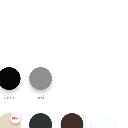
čierna
sivá