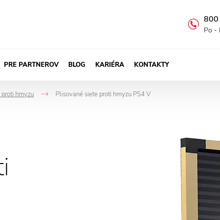
800
Po - 
PRE PARTNEROV
BLOG
KARIÉRA
KONTAKTY
e proti hmyzu
Plisované siete proti hmyzu PS4 V
->
i