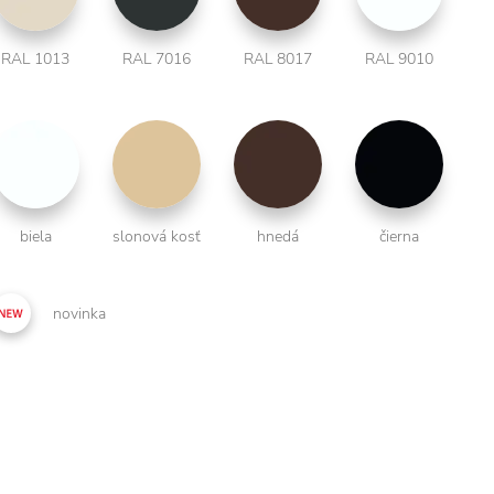
RAL 1013
RAL 7016
RAL 8017
RAL 9010
biela
slonová kosť
hnedá
čierna
novinka