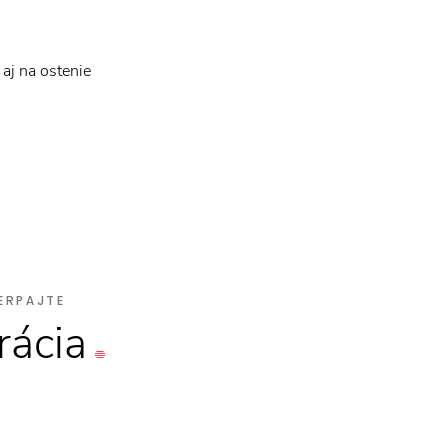
aj na ostenie
ERPAJTE
rácia