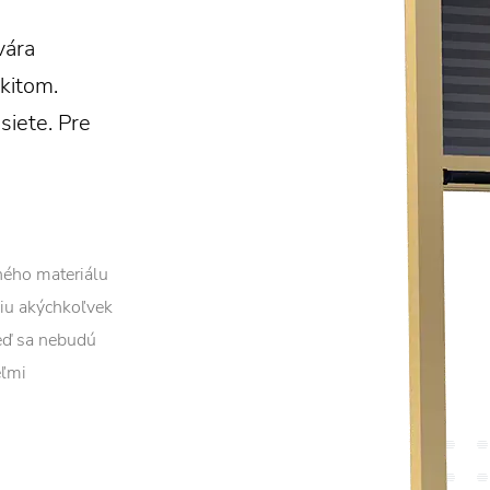
vára
kitom.
iete. Pre
tného materiálu
ciu akýchkoľvek
eď sa nebudú
eľmi