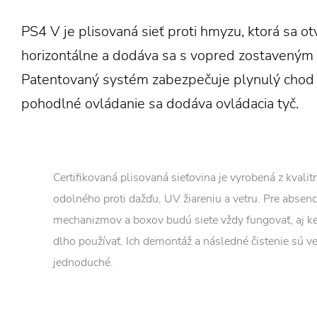
PS4 V je plisovaná sieť proti hmyzu, ktorá sa ot
horizontálne a dodáva sa s vopred zostaveným 
Patentovaný systém zabezpečuje plynulý chod s
pohodlné ovládanie sa dodáva ovládacia tyč.
Certifikovaná plisovaná sieťovina je vyrobená z kvali
odolného proti dažďu, UV žiareniu a vetru. Pre absen
mechanizmov a boxov budú siete vždy fungovať, aj k
dlho používať. Ich demontáž a následné čistenie sú v
jednoduché.