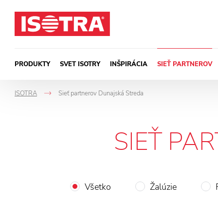
Preskočiť na obsah
PRODUKTY
SVET ISOTRY
INŠPIRÁCIA
SIEŤ PARTNEROV
ISOTRA
Sieť partnerov Dunajská Streda
->
SIEŤ PA
Všetko
Žalúzie