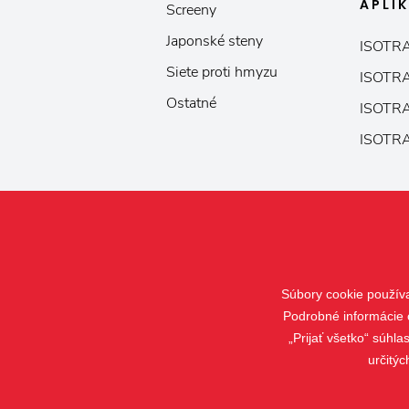
APLI
Screeny
Japonské steny
ISOTRA
Siete proti hmyzu
ISOTRA
Ostatné
ISOTRA
ISOTRA
Súbory cookie použív
Podrobné informácie 
„Prijať všetko“ súhl
určitýc