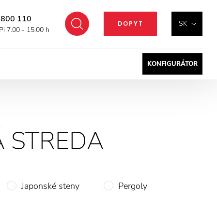
 800 110
Hľadať
SK
DOPYT
Pi 7.00 - 15.00 h
KONFIGURÁTOR
 STREDA
Japonské steny
Pergoly