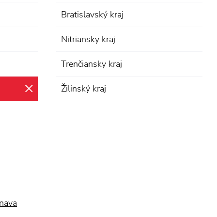
Bratislavský kraj
Nitriansky kraj
Trenčiansky kraj
Žilinský kraj
zrušiť výber
nava