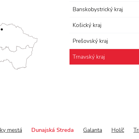
Banskobystrický kraj
Košický kraj
Prešovský kraj
Trnavský kraj
tky mestá
Dunajská Streda
Galanta
Holíč
Tr