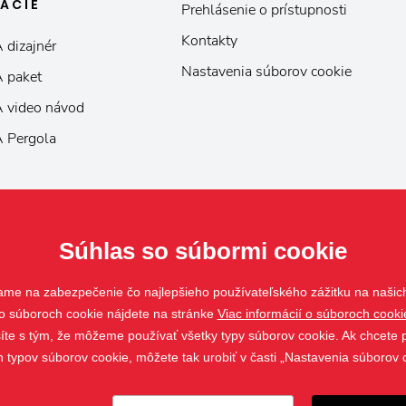
KÁCIE
Prehlásenie o prístupnosti
Kontakty
 dizajnér
Nastavenia súborov cookie
 paket
 video návod
 Pergola
Súhlas so súbormi cookie
ame na zabezpečenie čo najlepšieho používateľského zážitku na našic
o súboroch cookie nájdete na stránke
Viac informácií o súboroch cooki
asíte s tým, že môžeme používať všetky typy súborov cookie. Ak chcete p
h typov súborov cookie, môžete tak urobiť v časti „Nastavenia súborov 