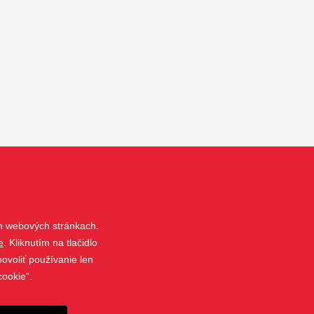
h webových stránkach.
e
. Kliknutím na tlačidlo
ovoliť používanie len
cookie“.