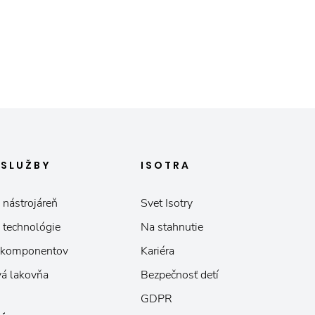
E
SLUŽBY
ISOTRA
 nástrojáreň
Svet Isotry
 technológie
Na stahnutie
 komponentov
Kariéra
á lakovňa
Bezpečnosť detí
GDPR