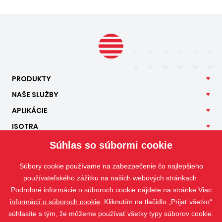
PRODUKTY
NAŠE
SLUŽBY
APLIKÁCIE
ISOTRA
KONTAKT
Súhlas so súbormi cookie
Súbory cookie používame na zabezpečenie čo najlepšieho
používateľského zážitku na našich webových stránkach.
Podrobné informácie o súboroch cookie nájdete na stránke
Viac
informácií o súboroch cookie
. Kliknutím na tlačidlo „Prijať všetko“
súhlasíte s tým, že môžeme používať všetky typy súborov cookie.