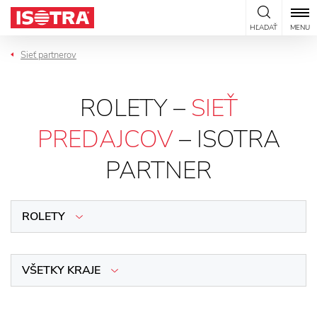
Preskočiť na obsah
HĽADAŤ
MENU
Sieť partnerov
ROLETY –
SIEŤ
PREDAJCOV
– ISOTRA
PARTNER
ROLETY
VŠETKY KRAJE