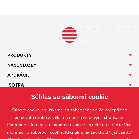
PRODUKTY
NAŠE
SLUŽBY
APLIKÁCIE
ISOTRA
KONTAKT
Súhlas so súbormi cookie
Súbory cookie používame na zabezpečenie čo najlepšieho
používateľského zážitku na našich webových stránkach.
Podrobné informácie o súboroch cookie nájdete na stránke
Viac
informácií o súboroch cookie
. Kliknutím na tlačidlo „Prijať všetko“