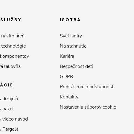
E
SLUŽBY
ISOTRA
 nástrojáreň
Svet Isotry
 technológie
Na stahnutie
 komponentov
Kariéra
á lakovňa
Bezpečnosť detí
GDPR
KÁCIE
Prehlásenie o prístupnosti
Kontakty
 dizajnér
Nastavenia súborov cookie
 paket
 video návod
 Pergola