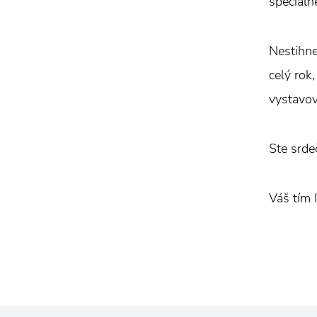
špeciál
Nestihne
celý rok
vystavov
Ste srde
Váš tím