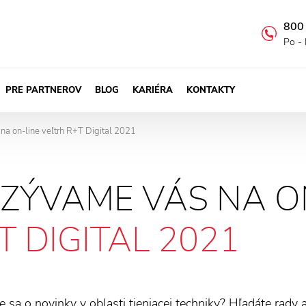
800
Po - 
PRE PARTNEROV
BLOG
KARIÉRA
KONTAKTY
a on-line veľtrh R+T Digital 2021
ZÝVAME VÁS NA O
T DIGITAL 2021
e sa o novinky v oblasti tieniacej techniky? Hľadáte rad