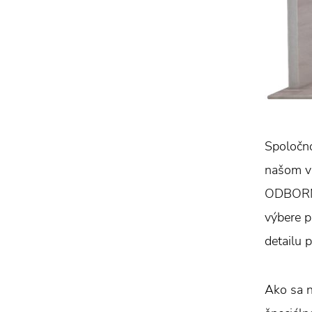
Spoločno
našom vi
ODBORNÍK
výbere p
detailu 
Ako sa 