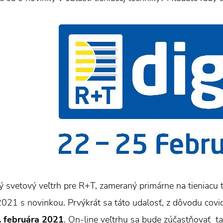
 svetový veľtrh pre R+T, zameraný primárne na tieniacu t
2021 s novinkou. Prvýkrát sa táto udalosť, z dôvodu covi
5. februára 2021
. On-line veľtrhu sa bude zúčastňovať t