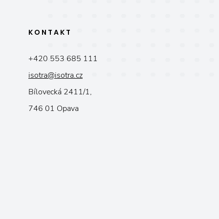
KONTAKT
+420 553 685 111
isotra@isotra.cz
Bílovecká 2411/1,
746 01 Opava