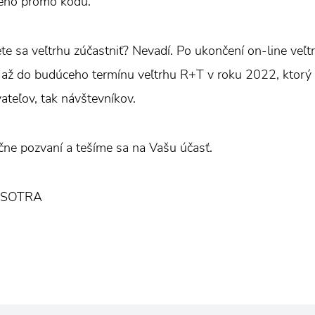
neho promo kódu.
te sa veľtrhu zúčastniť? Nevadí. Po ukončení on-line veľt
, až do budúceho termínu veľtrhu R+T v roku 2022, ktorý "
ateľov, tak návštevníkov.
čne pozvaní a tešíme sa na Vašu účasť.
 ISOTRA