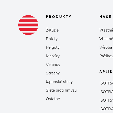
PRODUKTY
NAŠ
Žalúzie
Vlastná
Rolety
Vlastné
Pergoly
Výroba
Markízy
Práškov
Verandy
APLI
Screeny
Japonské steny
ISOTRA
Siete proti hmyzu
ISOTRA
Ostatné
ISOTRA
ISOTRA