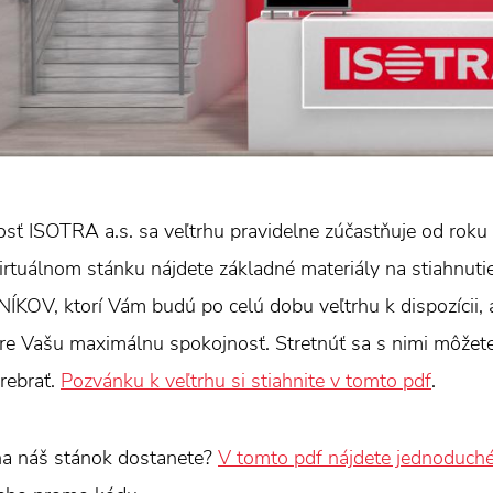
sť ISOTRA a.s. sa veľtrhu pravidelne zúčastňuje od roku 
rtuálnom stánku nájdete základné materiály na stiahnuti
OV, ktorí Vám budú po celú dobu veľtrhu k dispozícii, a
re Vašu maximálnu spokojnosť. Stretnúť sa s nimi môžet
prebrať.
Pozvánku k veľtrhu si stiahnite v tomto pdf
.
na náš stánok dostanete?
V tomto pdf nájdete jednoduch