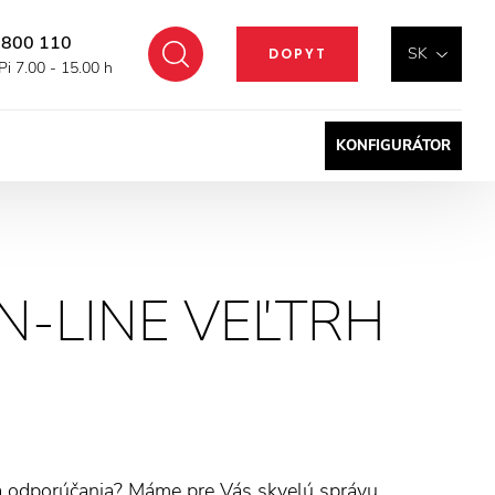
 800 110
Hľadať
SK
DOPYT
Pi 7.00 - 15.00 h
KONFIGURÁTOR
N-LINE VEĽTRH
y a odporúčania? Máme pre Vás skvelú správu.