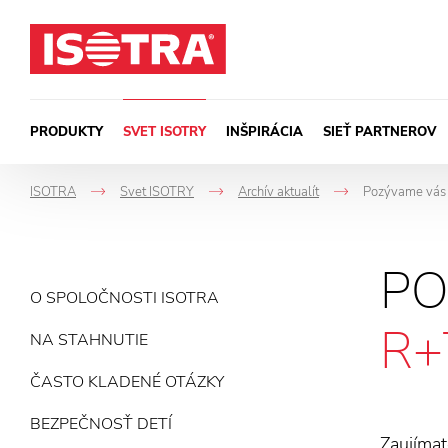
Preskočiť na obsah
PRODUKTY
SVET ISOTRY
INŠPIRÁCIA
SIEŤ PARTNEROV
ISOTRA
Svet ISOTRY
Archív aktualít
Pozývame vás n
->
->
->
PO
O SPOLOČNOSTI ISOTRA
R+
NA STAHNUTIE
ČASTO KLADENÉ OTÁZKY
BEZPEČNOSŤ DETÍ
Zaujímat