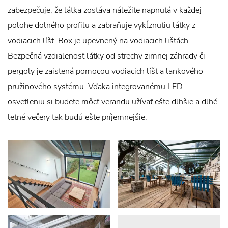
zabezpečuje, že látka zostáva náležite napnutá v každej
polohe dolného profilu a zabraňuje vykĺznutiu látky z
vodiacich líšt. Box je upevnený na vodiacich lištách.
Bezpečná vzdialenosť látky od strechy zimnej záhrady či
pergoly je zaistená pomocou vodiacich líšt a lankového
pružinového systému. Vďaka integrovanému LED
osvetleniu si budete môcť verandu užívať ešte dlhšie a dlhé
letné večery tak budú ešte príjemnejšie.