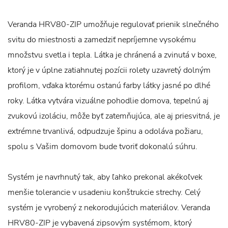
Veranda HRV80-ZIP umožňuje regulovať prienik slnečného
svitu do miestnosti a zamedziť nepríjemne vysokému
množstvu svetla i tepla. Látka je chránená a zvinutá v boxe,
ktorý je v úplne zatiahnutej pozícii rolety uzavretý dolným
profilom, vďaka ktorému ostanú farby látky jasné po dlhé
roky. Látka vytvára vizuálne pohodlie domova, tepelnú aj
zvukovú izoláciu, môže byť zatemňujúca, ale aj priesvitná, je
extrémne trvanlivá, odpudzuje špinu a odoláva požiaru,
spolu s Vašim domovom bude tvoriť dokonalú súhru.
Systém je navrhnutý tak, aby ľahko prekonal akékoľvek
menšie tolerancie v usadeniu konštrukcie strechy. Celý
systém je vyrobený z nekorodujúcich materiálov. Veranda
HRV80-ZIP je vybavená zipsovým systémom, ktorý