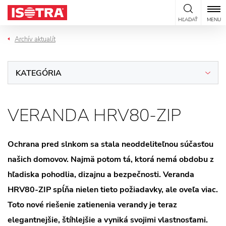
Preskočiť na obsah
HĽADAŤ
MENU
Archív aktualít
KATEGÓRIA
VERANDA HRV80-ZIP
Ochrana pred slnkom sa stala neoddeliteľnou súčasťou
našich domovov. Najmä potom tá, ktorá nemá obdobu z
hľadiska pohodlia, dizajnu a bezpečnosti. Veranda
HRV80-ZIP spĺňa nielen tieto požiadavky, ale oveľa viac.
Toto nové riešenie zatienenia verandy je teraz
elegantnejšie, štíhlejšie a vyniká svojimi vlastnosťami.