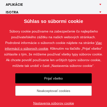
APLIKÁCIE
ISOTRA
KONTAKT
Súhlas so súbormi cookie
Súbory cookie používame na zabezpečenie čo najlepšieho
používateľského zážitku na našich webových stránkach.
Podrobné informácie o súboroch cookie nájdete na stránke
Viac
informácií o súboroch cookie
. Kliknutím na tlačidlo „Prijať všetko“
súhlasíte s tým, že môžeme používať všetky typy súborov cookie.
Ak chcete povoliť používanie len určitých typov súborov cookie,
môžete tak urobiť v časti „Nastavenia súborov cookie“.
Prijať všetko
Fotografie sú chránené autorským právom a ich sťahovanie alebo
použitie bez povolenia je zakázané.
Neakceptovať cookies
© 2019 - 2026 ISOTRA a.s.
Nastavenia súborov cookie
vytvoril
webProgress