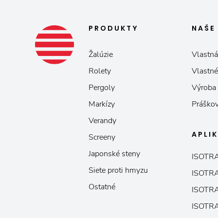
PRODUKTY
NAŠ
Žalúzie
Vlastná
Rolety
Vlastné
Pergoly
Výroba
Markízy
Práškov
Verandy
APLI
Screeny
Japonské steny
ISOTRA
Siete proti hmyzu
ISOTRA
Ostatné
ISOTRA
ISOTRA