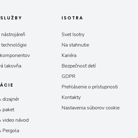
E
SLUŽBY
ISOTRA
 nástrojáreň
Svet Isotry
 technológie
Na stahnutie
 komponentov
Kariéra
á lakovňa
Bezpečnosť detí
GDPR
KÁCIE
Prehlásenie o prístupnosti
Kontakty
 dizajnér
Nastavenia súborov cookie
 paket
 video návod
 Pergola