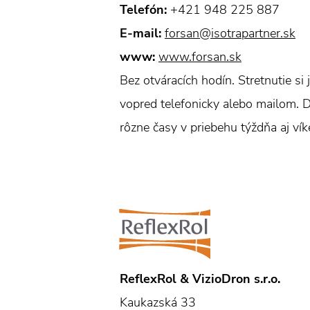
Telefón:
+421 948 225 887
E-mail:
forsan@isotrapartner.sk
www:
www.forsan.sk
Bez otváracích hodín. Stretnutie si
vopred telefonicky alebo mailom. 
rôzne časy v priebehu týždňa aj ví
ReflexRol & VizioDron s.r.o.
Kaukazská 33