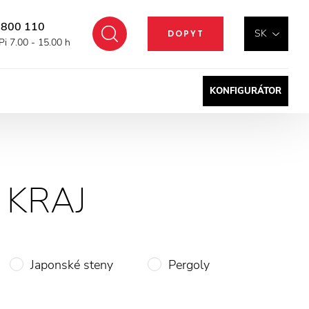
 800 110
Hľadať
SK
DOPYT
Pi 7.00 - 15.00 h
KONFIGURÁTOR
 KRAJ
Japonské steny
Pergoly