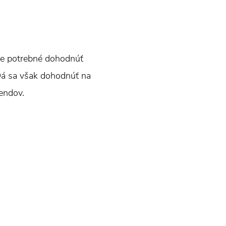
 je potrebné dohodnúť
Dá sa však dohodnúť na
kendov.