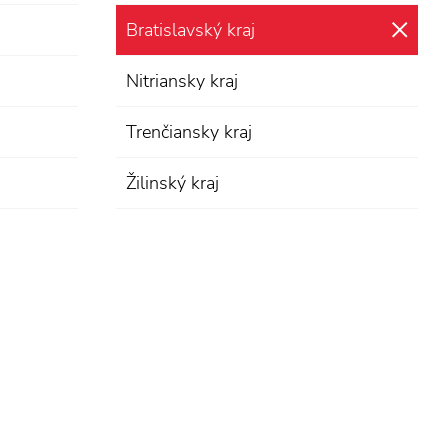
Bratislavský kraj
zru
Nitriansky kraj
Trenčiansky kraj
Žilinský kraj