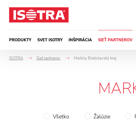
Preskočiť na obsah
PRODUKTY
SVET ISOTRY
INŠPIRÁCIA
SIEŤ PARTNEROV
ISOTRA
Sieť partnerov
Markízy Bratislavský kraj
->
->
MARK
Všetko
Žalúzie