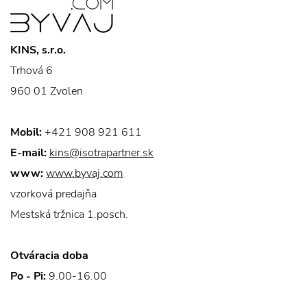
KINS, s.r.o.
Trhová 6
960 01 Zvolen
Mobil:
+421 908 921 611
E-mail:
kins@isotrapartner.sk
www:
www.byvaj.com
vzorková predajňa
Mestská tržnica 1.posch.
Otváracia doba
Po - Pi:
9.00-16.00