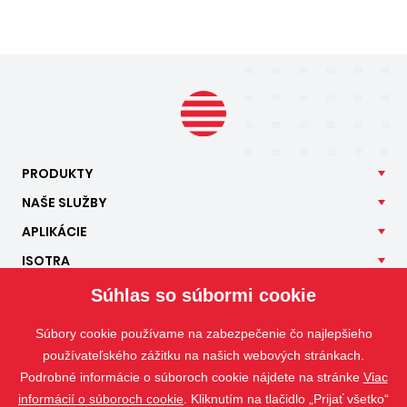
PRODUKTY
NAŠE
SLUŽBY
APLIKÁCIE
ISOTRA
KONTAKT
Súhlas so súbormi cookie
Súbory cookie používame na zabezpečenie čo najlepšieho
používateľského zážitku na našich webových stránkach.
Podrobné informácie o súboroch cookie nájdete na stránke
Viac
informácií o súboroch cookie
. Kliknutím na tlačidlo „Prijať všetko“