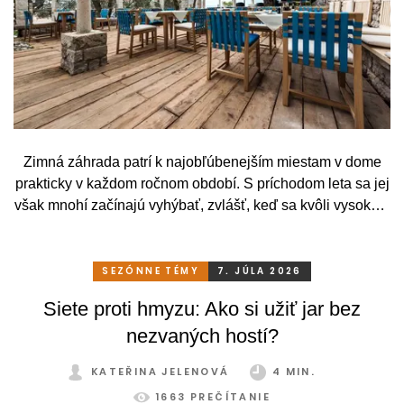
Zimná záhrada patrí k najobľúbenejším miestam v dome
prakticky v každom ročnom období. S príchodom leta sa jej
však mnohí začínajú vyhýbať, zvlášť, keď sa kvôli vysokým
teplotám premenia skôr na vyhriaty skleník než na
príjemné miesto na odpočinok. To je však škoda. Pritom
stačí relatívne málo. So správnym, praktickým a šikovným
SEZÓNNE TÉMY
7. JÚLA 2026
zatienením si svoju zimnú záhradu môžete užívať
Siete proti hmyzu: Ako si užiť jar bez
pohodlne a bez obmedzení po celý rok.
nezvaných hostí?
KATEŘINA JELENOVÁ
4 MIN.
1663 PREČÍTANIE