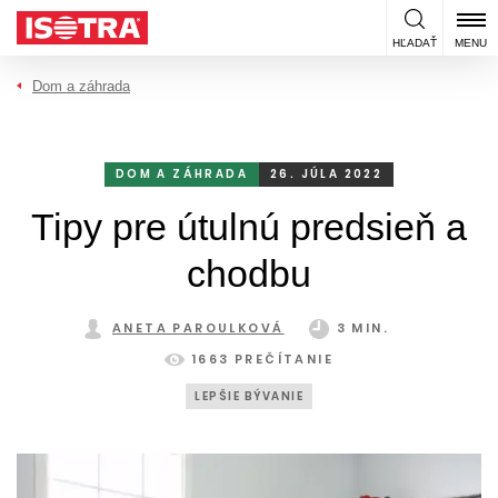
Preskočiť na obsah
HĽADAŤ
MENU
Dom a záhrada
DOM A ZÁHRADA
26. JÚLA 2022
Tipy pre útulnú predsieň a
chodbu
ANETA PAROULKOVÁ
3 MIN.
1663 PREČÍTANIE
LEPŠIE BÝVANIE