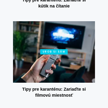
kútik na čítanie
UROB SI SÁM
Tipy pre karanténu: Zariaďte si
filmovú miestnosť