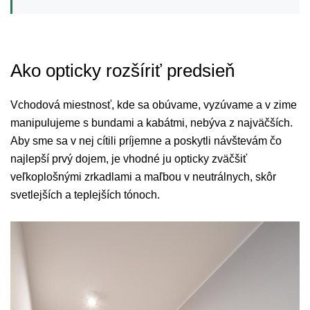
Ako opticky rozšíriť predsieň
Vchodová miestnosť, kde sa obúvame, vyzúvame a v zime
manipulujeme s bundami a kabátmi, nebýva z najväčších.
Aby sme sa v nej cítili príjemne a poskytli návštevám čo
najlepší prvý dojem, je vhodné ju opticky zväčšiť
veľkoplošnými zrkadlami a maľbou v neutrálnych, skôr
svetlejších a teplejších tónoch.