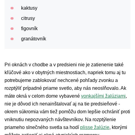
kaktusy
citrusy
figovník
granátovník
Pri oknách v chodbe a v predsieni nie je zatienenie také
kľúčové ako v obytných miestnostiach, napriek tomu aj tu
potrebujeme zablokovať nechcené pohľady zvonku a
rozptýliť prípadné priame svetlo, aby nás neoslňovalo. Ak
máte okná v celom dome vybavené
vonkajšími žalúziami
,
nie je dôvod ich nenainštalovať aj na tie predsieňové -
okrem súkromia vám tiež pomôžu dom lepšie ochrániť proti
vniknutiu nepozvaných návštevníkov. Na rozptýlenie
priameho slnečného svetla sa hodí
plisse žalúzie
, ktorými