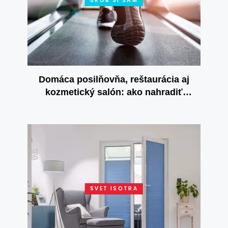
UROB SI SÁM
Domáca posilňovňa, reštaurácia aj
kozmetický salón: ako nahradiť
zatvorené služby u seba doma?
SVET ISOTRA