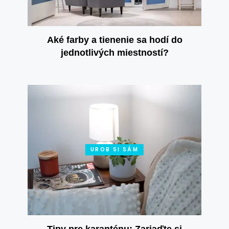
Aké farby a tienenie sa hodí do
jednotlivých miestností?
UROB SI SÁM
Tipy pre karanténu: Zariaďte si