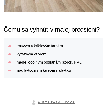
Čomu sa vyhnúť v malej predsieni?
tmavým a krikľavým farbám
výrazným vzorom
menej odolným podlahám (korok, PVC)
nadbytočným kusom nábytku
ANETA PAROULKOVÁ