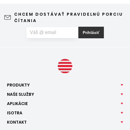
vďaka ktorému môžete vetrať bez obáv a užívať si jar aj
leto naplno. Kvalitná sieťka na hmyz zároveň nijako neruší
CHCEM DOSTÁVAŤ PRAVIDELNÚ PORCIU
výhľad z okna ani vzhľad domu, vyžaduje len minimálnu
ČÍTANIA
údržbu a môže prispieť aj k pokojnejšiemu spánku. Pokiaľ
vás okrem hmyzu trápia aj peľové alergie, môžete zvoliť
Prihlásiť
špeciálnu sieť proti peľu, ktorá pomáha obmedziť
množstvo peľových častíc prenikajúcich do interiéru.
PRODUKTY
NAŠE
SLUŽBY
APLIKÁCIE
ISOTRA
KONTAKT