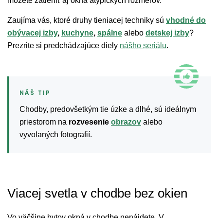
môžete zatieniť aj okná atypických rozmerov.
Zaujíma vás, ktoré druhy tieniacej techniky sú
vhodné do
obývacej izby
,
kuchyne
,
spálne
alebo
detskej izby
?
Prezrite si predchádzajúce diely
nášho seriálu
.
Chodby, predovšetkým tie úzke a dlhé, sú ideálnym
priestorom na
rozvesenie
obrazov
alebo
vyvolaných fotografií.
Viacej svetla v chodbe bez okien
Vo väčšine bytov okná v chodbe nenájdete. V