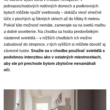
jednoposchodových rodinných domoch a podkrovných
bytoch môžete využiť svetlovody – dokážu viesť slnečné
lúče z plochých aj šikmých striech až do hĺbky 6 metrov.
Pokiaľ túto možnosť nemáte, zamerajte sa na svetlú maľbu
a dobré osvetlenie. Na chodbu sa hodia predovšetkým
nástenné svietidlá – v nižších chodbách ich možno
zabudovať do stropnice, v tých vyšších si môžete dovoliť aj
závesné
lustre.
Snažte sa v chodbe používať svietidlá s
podobnou intenzitou ako v ostatných miestnostiach,
aby ste pri prechode bytom zbytočne nenamáhali
oči.