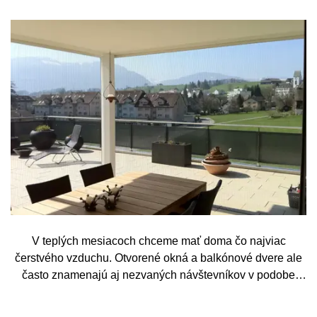
V teplých mesiacoch chceme mať doma čo najviac
čerstvého vzduchu. Otvorené okná a balkónové dvere ale
často znamenajú aj nezvaných návštevníkov v podobe
komárov, múch, ôs alebo drobného hmyzu. Sieť proti
hmyzu predstavuje jednoduché a elegantné riešenie,