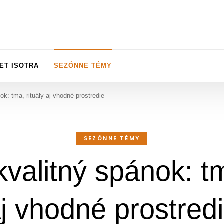
ET ISOTRA
SEZÓNNE TÉMY
ok: tma, rituály aj vhodné prostredie
SEZÓNNE TÉMY
kvalitný spánok: tm
j vhodné prostred