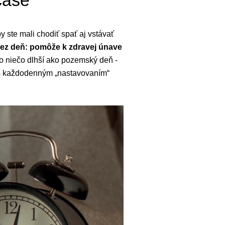
čase
y ste mali chodiť spať aj vstávať
ez deň: pomôže k zdravej únave
o niečo dlhší ako pozemský deň -
ta s každodenným „nastavovaním“