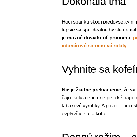
Dokonalá tma
Hoci spánku škodí predovšetkým mo
lepšie sa spí. Ideálne by ste nema
je možné dosiahnuť pomocou
p
interiérové ​​screenové rolety
.
Vyhnite sa kofeí
Nie je žiadne prekvapenie, že 
čaju, koly alebo energetické nápo
tabakové výrobky. A pozor – hoci s
ovplyvňuje aj alkohol.