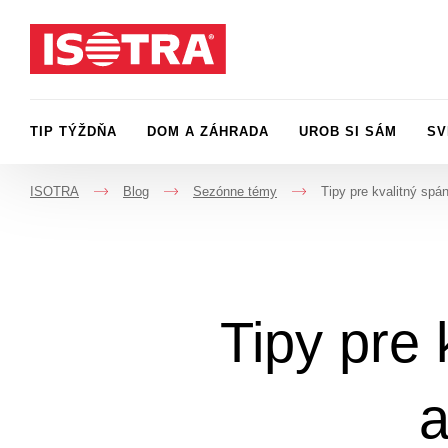
Preskočiť na obsah
TIP TÝŽDŇA
DOM A ZÁHRADA
UROB SI SÁM
SV
ISOTRA
Blog
Sezónne témy
Tipy pre kvalitný spán
->
->
->
Tipy pre 
a