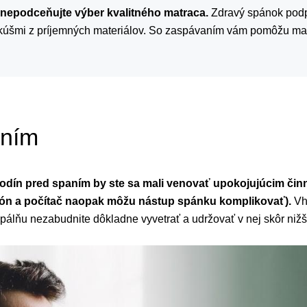
 nepodceňujte výber kvalitného matraca.
Zdravý spánok podp
ankúšmi z príjemných materiálov. So zaspávaním vám pomôžu ma
aním
dín pred spaním by ste sa mali venovať upokojujúcim činno
lefón a počítač naopak môžu nástup spánku komplikovať).
Vh
Spálňu nezabudnite dôkladne vyvetrať a udržovať v nej skôr nižši