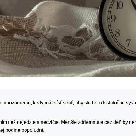
e upozornenie, kedy máte ísť spať, aby ste boli dostatočne vys
ím tiež nejedzte a necvičte. Menšie zdriemnutie cez deň by nem
tej hodine popoludní.