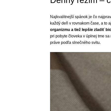
Denný režim – c
Najkvalitnejší spánok je čo najprav
každý deň v rovnakom čase, a to a
organizmu a tiež lepšie zladiť bi
pri pobyte človeka v úplnej tme s
práve podľa slnečného svitu.