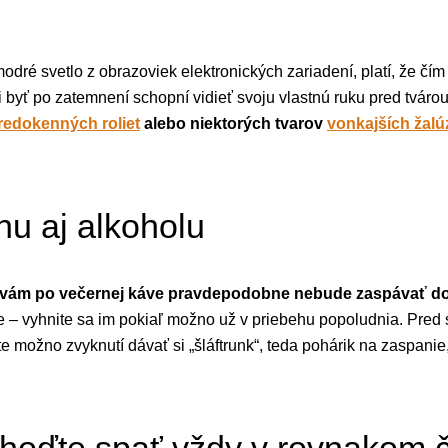
dré svetlo z obrazoviek elektronických zariadení, platí, že čí
li byť po zatemnení schopní vidieť svoju vlastnú ruku pred tváro
redokenných roliet
alebo niektorých tvarov
vonkajších žalúz
nu aj alkoholu
sa vám po večernej káve pravdepodobne nebude zaspávať do
je – vyhnite sa im pokiaľ možno už v priebehu popoludnia. Pred
te možno zvyknutí dávať si „šláftrunk“, teda pohárik na zaspanie