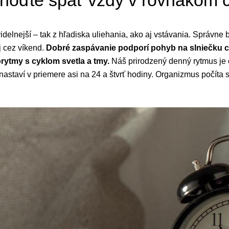
hoďte spať vždy v rovnakom 
idelnejší – tak z hľadiska uliehania, ako aj vstávania. Správne b
j cez víkend.
Dobré zaspávanie podporí pohyb na slniečku c
orytmy s cyklom svetla a tmy.
Náš prirodzený denný rytmus je 
a nastaví v priemere asi na 24 a štvrť hodiny. Organizmus počí