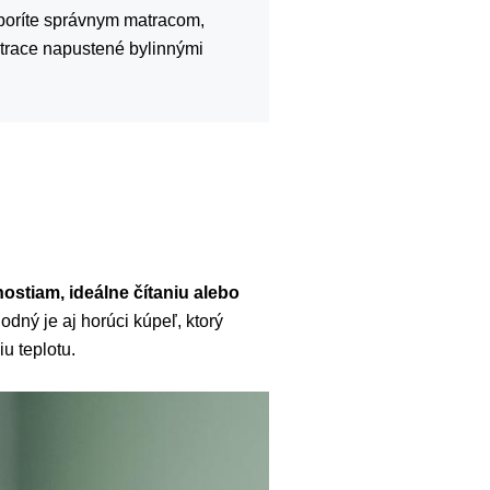
oríte správnym matracom,
trace napustené bylinnými
stiam, ideálne čítaniu alebo
odný je aj horúci kúpeľ, ktorý
u teplotu.