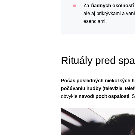
Za žiadnych okolností
ale aj prikrývkami a v
esenciami.
Rituály pred sp
Počas posledných niekoľkých ho
počúvaniu hudby (televízie, te
obvykle
navodí pocit ospalosti
. 