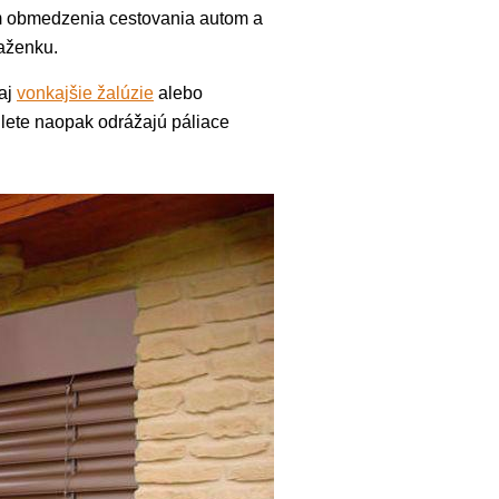
rem obmedzenia cestovania autom a
ňaženku.
aj
vonkajšie žalúzie
alebo
 lete naopak odrážajú páliace