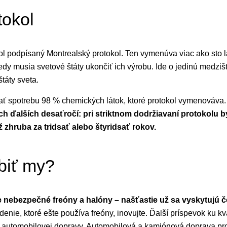
tokol
bol podpísaný Montrealský protokol. Ten vymenúva viac ako sto 
kedy musia svetové štáty ukončiť ich výrobu. Ide o jedinú medz
štáty sveta.
ať spotrebu 98 % chemických látok, ktoré protokol vymenováva
 ďalších desaťročí: pri striktnom dodržiavaní protokolu b
 zhruba za tridsať alebo štyridsať rokov.
biť my?
nebezpečné freóny a halóny – našťastie už sa vyskytujú č
denie, ktoré ešte používa freóny, inovujte. Ďalší príspevok ku k
j automobilovej dopravy. Automobilová a kamiónová doprava pro