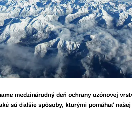
íname medzinárodný deň ochrany ozónovej vrs
A aké sú ďalšie spôsoby, ktorými pomáhať našej