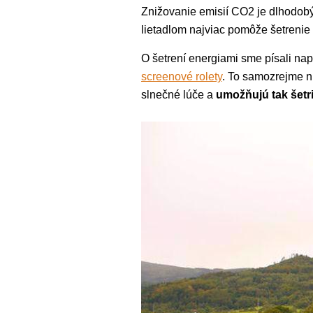
Znižovanie emisií CO2 je dlhodobý 
lietadlom najviac pomôže šetrenie
O šetrení energiami sme písali nap
screenové rolety
. To samozrejme ni
slnečné lúče a
umožňujú tak šetr