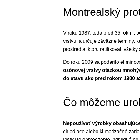
Montrealský pro
V roku 1987, teda pred 35 rokmi, 
vrstvu, a určuje záväzné termíny, 
prostredia, ktorú ratifikovali všetky 
Do roku 2009 sa podarilo eliminov
ozónovej vrstvy otázkou mnohých
do stavu ako pred rokom 1980 až
Čo môžeme uro
Nepoužívať výrobky obsahujúce 
chladiace alebo klimatizačné zaria
vrstvy je obmedzenie individuálne