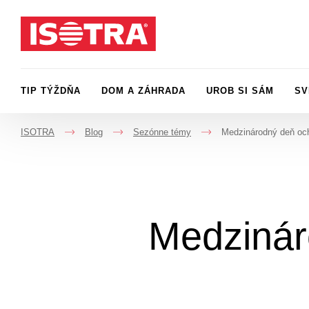
Preskočiť na obsah
TIP TÝŽDŇA
DOM A ZÁHRADA
UROB SI SÁM
SV
ISOTRA
Blog
Sezónne témy
Medzinárodný deň och
->
->
->
Medzinár