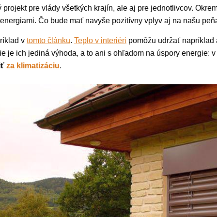
projekt pre vlády všetkých krajín, ale aj pre jednotlivcov. Ok
 energiami. Čo bude mať navyše pozitívny vplyv aj na našu pe
ríklad v
tomto článku
.
Teplo v interiéri
pomôžu udržať napríklad 
e je ich jediná výhoda, a to ani s ohľadom na úspory energie: v
iť
za klimatizáciu
.