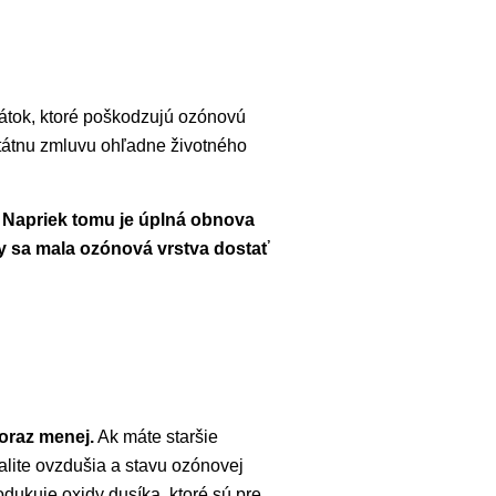
látok, ktoré poškodzujú ozónovú
ištátnu zmluvu ohľadne životného
.
Napriek tomu je úplná obnova
y sa mala ozónová vrstva dostať
oraz menej.
Ak máte staršie
valite ovzdušia a stavu ozónovej
dukuje oxidy dusíka, ktoré sú pre