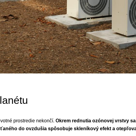
planétu
ivotné prostredie nekončí.
Okrem rednutia ozónovej vrstvy sa 
šťaného do ovzdušia spôsobuje skleníkový efekt a otepľova