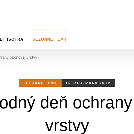
ET ISOTRA
SEZÓNNE TÉMY
rany ozónovej vrstvy
SEZÓNNE TÉMY
15. DECEMBRA 2022
odný deň ochrany
vrstvy