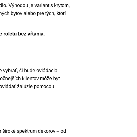
o. Výhodou je variant s krytom,
ých bytov alebo pre tých, ktorí
roletu bez vŕtania.
 vybrať, či bude ovládacia
ročnejších klientov môže byť
a ovládať žalúzie pomocou
te široké spektrum dekorov – od