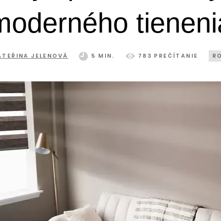
moderného tieneni
ATEŘINA JELENOVÁ
5 MIN.
783 PREČÍTANIE
RO