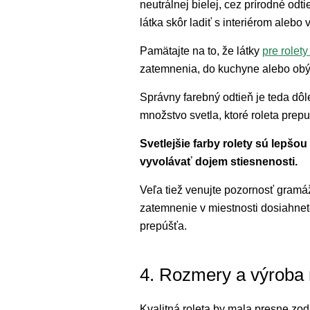
neutrálnej bielej, cez prírodné odt
látka skôr ladiť s interiérom aleb
Pamätajte na to, že látky
pre rolet
zatemnenia, do kuchyne alebo obýv
Správny farebný odtieň je teda dôl
množstvo svetla, ktoré roleta prepu
Svetlejšie farby rolety sú lepšo
vyvolávať dojem stiesnenosti.
Veľa tiež venujte pozornosť gramáži
zatemnenie v miestnosti dosiahnet
prepúšťa.
4. Rozmery a výroba 
Kvalitná roleta by mala presne zo