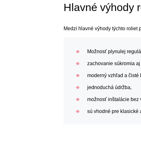
Hlavné výhody r
Medzi hlavné výhody týchto roliet p
Možnosť plynulej regulác
zachovanie súkromia aj
moderný vzhľad a čisté l
jednoduchá údržba,
možnosť inštalácie bez vŕ
sú vhodné pre klasické 