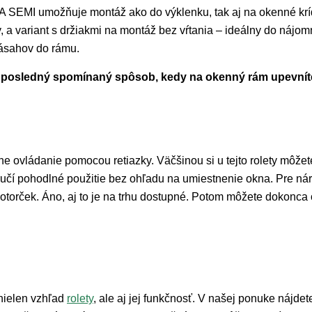
SEMI umožňuje montáž ako do výklenku, tak aj na okenné krídl
, a variant s držiakmi na montáž bez vŕtania – ideálny do nájomn
zásahov do rámu.
e posledný spomínaný spôsob, kedy na okenný rám upevníte 
 ovládanie pomocou retiazky. Väčšinou si u tejto rolety môžete
aručí pohodlné použitie bez ohľadu na umiestnenie okna. Pre ná
motorček. Áno, aj to je na trhu dostupné. Potom môžete dokonc
 nielen vzhľad
rolety
, ale aj jej funkčnosť. V našej ponuke nájde