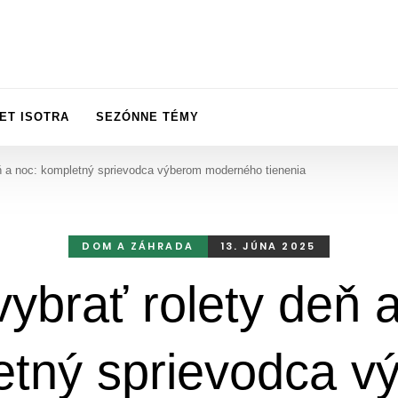
ET ISOTRA
SEZÓNNE TÉMY
ň a noc: kompletný sprievodca výberom moderného tienenia
DOM A ZÁHRADA
13. JÚNA 2025
ybrať rolety deň 
etný sprievodca v