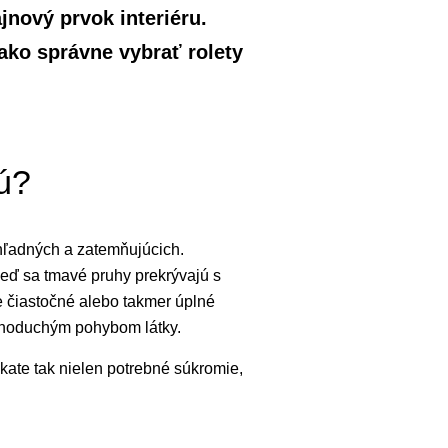
jnový prvok interiéru.
 ako správne vybrať rolety
jú?
iehľadných a zatemňujúcich.
Keď sa tmavé pruhy prekrývajú s
e čiastočné alebo takmer úplné
ednoduchým pohybom látky.
skate tak nielen potrebné súkromie,