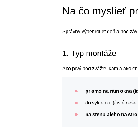
Na čo myslieť pr
Správny výber roliet deň a noc záv
1. Typ montáže
Ako prvý bod zvážte, kam a ako chc
priamo na rám okna (i
do výklenku (čisté rieše
na stenu alebo na stro