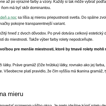
iene až po výrazné farby a vzory. Každý si tak môže vybrať podľa
o v ňom má byť skôr dominantou.
y deň a noc
sa líšia aj mierou priepustnosti svetla. Do spálne zv
ačky pokojne transparentnejší variant.
ežitý hneď z dvoch dôvodov. Po prvé dotvára celkový estetický d
stí do miestnosti. Takže výber farby rolety nepodceňujte.
u voľbou pre menšie miestnosti, ktoré by tmavé rolety mohli
 látky. Práve gramáž (čiže hrúbka) látky, rovnako ako jej farba,
e. Všeobecne platí pravidlo, že čím vyššia má tkanina gramáž, 
na mieru
dpovedať rozmerom vášho okna. Je preto ideálne kúpiť roletu de