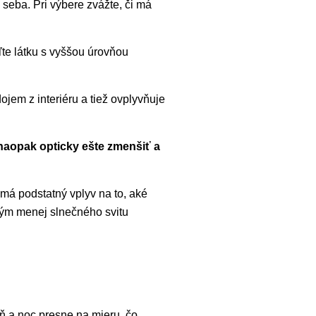
 seba. Pri výbere zvážte, či má
oľte látku s vyššou úrovňou
ojem z interiéru a tiež ovplyvňuje
 naopak opticky ešte zmenšiť a
 má podstatný vplyv na to, aké
tým menej slnečného svitu
ň a noc presne na mieru, čo