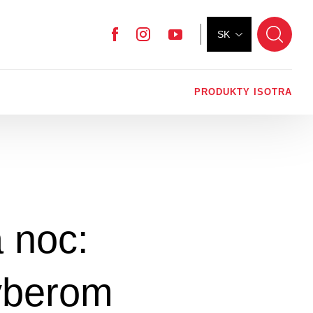
SK
Facebook
Instagram
YouTube
PRODUKTY ISOTRA
a noc:
ýberom