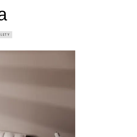
a
LETY