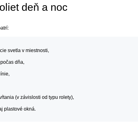
oliet deň a noc
atrí:
ie svetla v miestnosti,
 počas dňa,
ínie,
tania (v závislosti od typu rolety),
aj plastové okná.