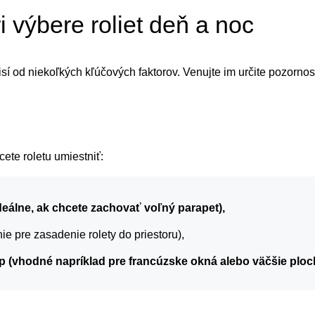
i výbere roliet deň a noc
isí od niekoľkých kľúčových faktorov. Venujte im určite pozornos
ete roletu umiestniť:
deálne, ak chcete zachovať voľný parapet),
nie pre zasadenie rolety do priestoru),
p (vhodné napríklad pre francúzske okná alebo väčšie ploc