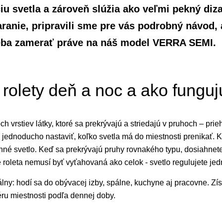
u svetla a zároveň slúžia ako veľmi pekný diza
aranie, pripravili sme pre vás podrobný návod,
reba zamerať práve na náš model VERRA SEMI.
 rolety deň a noc a ako fungu
h vrstiev látky, ktoré sa prekrývajú a striedajú v pruhoch – pr
jednoducho nastaviť, koľko svetla má do miestnosti prenikať. 
enné svetlo. Keď sa prekrývajú pruhy rovnakého typu, dosiahnet
 roleta nemusí byť vyťahovaná ako celok - svetlo regulujete j
zálny: hodí sa do obývacej izby, spálne, kuchyne aj pracovne. Zí
éru miestnosti podľa dennej doby.