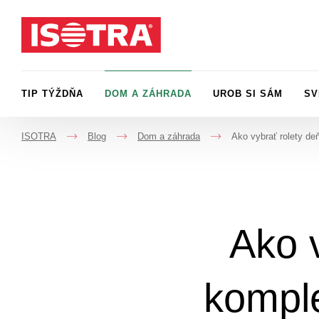
Preskočiť na obsah
TIP TÝŽDŇA
DOM A ZÁHRADA
UROB SI SÁM
SV
ISOTRA
Blog
Dom a záhrada
Ako vybrať rolety de
->
->
->
Ako v
kompl