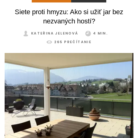
zatienením si svoju zimnú záhradu môžete užívať
Siete proti hmyzu: Ako si užiť jar bez
pohodlne a bez obmedzení po celý rok.
nezvaných hostí?
KATEŘINA JELENOVÁ
4 MIN.
265 PREČÍTANIE