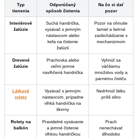
Typ
Odporúčaný
Na čo si dať
tienenia
spôsob čistenia
pozor
Interiérové
Suchá handrička,
Pozor na ohnutie
žalúzie
vysávač s jemným
lamiel a šetrné
nástavcom alebo
zaobchádzanie s
kefa na čistenie
mechanizmom
žalúzií
Drevené
Prachovka alebo
Vyhnúť sa
žalúzie
veľmi jemne
väčšiemu
navlhčená handrička
množstvu vody a
parnému čističu
Látkové
Vysávač s jemným
Nedrhnúť látku
rolety
nástavcom, prípadne
príliš silno
vlhká handrička na
škvrny
Rolety na
Pravidelné vysávanie
Prach
balkón
a jemné čistenie
nenechávať
vlhkou handričkou
dlhodobo