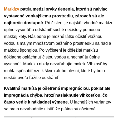
Markízy
patria medzi prvky tienenia, ktoré sú najviac
vystavené vonkajšiemu prostrediu, zároveň sú ale
najhoršie dostupné
. Pri čistení je najskôr vhodné markízu
úplne vysunúť a odstrániť suché nečistoty pomocou
mäkkej kefy. Následne je možné látku očistiť vlažnou
vodou s malým množstvom bežného prostriedku na riad a
mäkkou špongiou. Po vyčistení je dôležité markízu
dôkladne opláchnuť čistou vodou a nechať ju úplne
vyschnúť. Markízu nikdy nezaťahujte mokrú. Vlhkosť by
mohla spôsobiť vznik škvŕn alebo plesní, ktoré by bolo
neskôr oveľa ťažšie odstrániť.
Kvalitná markíza je ošetrená impregnáciou, pokiaľ ale
impregnácia chýba, hrozí nasiaknutie vlhkosťou, čo
často vedie k nákladnej výmene.
U lacnejších variantov
sa preto nezabudnite uistiť, že plátna sú ošetrené.