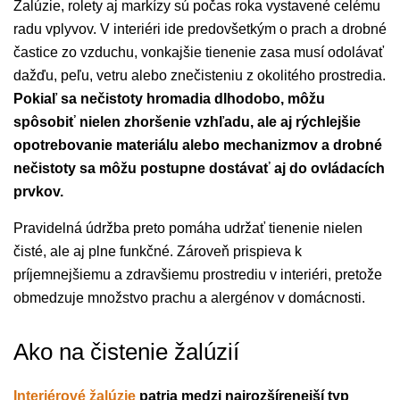
Žalúzie, rolety aj markízy sú počas roka vystavené celému
radu vplyvov. V interiéri ide predovšetkým o prach a drobné
častice zo vzduchu, vonkajšie tienenie zasa musí odolávať
dažďu, peľu, vetru alebo znečisteniu z okolitého prostredia.
Pokiaľ sa nečistoty hromadia dlhodobo, môžu
spôsobiť nielen zhoršenie vzhľadu, ale aj rýchlejšie
opotrebovanie materiálu alebo mechanizmov a drobné
nečistoty sa môžu postupne dostávať aj do ovládacích
prvkov.
Pravidelná údržba preto pomáha udržať tienenie nielen
čisté, ale aj plne funkčné. Zároveň prispieva k
príjemnejšiemu a zdravšiemu prostrediu v interiéri, pretože
obmedzuje množstvo prachu a alergénov v domácnosti.
Ako na čistenie žalúzií
Interiérové žalúzie
patria medzi najrozšírenejší typ