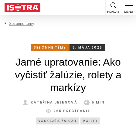
Preskočiť na obsah
HĽADAŤ
MENU
Sezónne témy
SEZÓNNE TÉMY
5. MÁJA 2026
Jarné upratovanie: Ako
vyčistiť žalúzie, rolety a
markízy
KATEŘINA JELENOVÁ
5 MIN.
265 PREČÍTANIE
VONKAJŠIE ŽALÚZIE
ROLETY