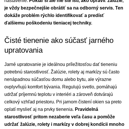
nastavenie.
Pokiaľ si ale nie ste istí, ako opraviť žalúzie,
je vždy bezpečnejšie obrátiť sa na odborný servis. Ten
dokáže problém rýchlo identifikovať a predísť
ďalšiemu poškodeniu tieniacej techniky.
Čisté tienenie ako súčasť jarného
upratovania
Jarné upratovanie je ideálnou príležitosťou dať tieneniu
potrebnú starostlivosť. Žalúzie, rolety aj markízy sú často
nenápadnou súčasťou domu alebo bytu, ale výrazne
ovplyvňujú komfort bývania. Regulujú svetlo, pomáhajú
udržať príjemnú teplotu v interiéri a zároveň dotvárajú
celkový vzhľad priestoru. Pri jarnom čistení okien sa preto
oplatí myslieť aj na prvky tienenia.
Pravidelná
starostlivosť pritom nezaberie veľa času a pomôže
udržať žalúzie, rolety i markízy v dobrej kondícii mnoho