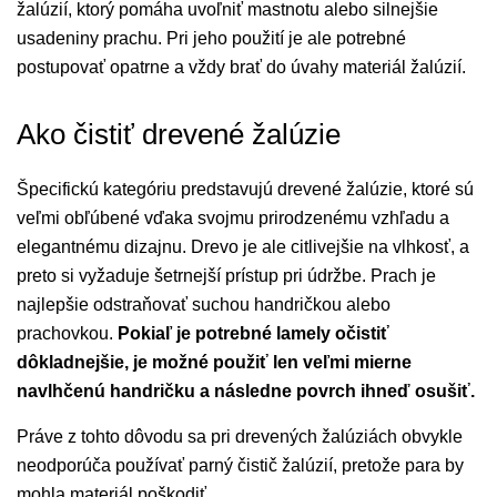
žalúzií, ktorý pomáha uvoľniť mastnotu alebo silnejšie
usadeniny prachu. Pri jeho použití je ale potrebné
postupovať opatrne a vždy brať do úvahy materiál žalúzií.
Ako čistiť drevené žalúzie
Špecifickú kategóriu predstavujú drevené žalúzie, ktoré sú
veľmi obľúbené vďaka svojmu prirodzenému vzhľadu a
elegantnému dizajnu. Drevo je ale citlivejšie na vlhkosť, a
preto si vyžaduje šetrnejší prístup pri údržbe. Prach je
najlepšie odstraňovať suchou handričkou alebo
prachovkou.
Pokiaľ je potrebné lamely očistiť
dôkladnejšie, je možné použiť len veľmi mierne
navlhčenú handričku a následne povrch ihneď osušiť.
Práve z tohto dôvodu sa pri drevených žalúziách obvykle
neodporúča používať parný čistič žalúzií, pretože para by
mohla materiál poškodiť.