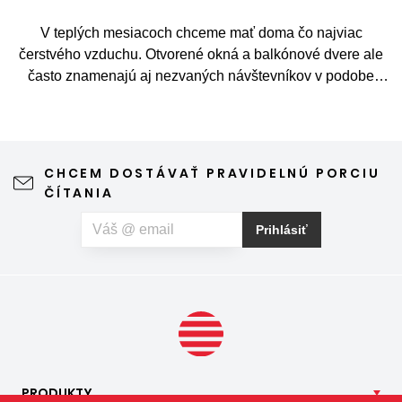
V teplých mesiacoch chceme mať doma čo najviac
čerstvého vzduchu. Otvorené okná a balkónové dvere ale
často znamenajú aj nezvaných návštevníkov v podobe
komárov, múch, ôs alebo drobného hmyzu. Sieť proti
hmyzu predstavuje jednoduché a elegantné riešenie,
vďaka ktorému môžete vetrať bez obáv a užívať si jar aj
leto naplno. Kvalitná sieťka na hmyz zároveň nijako neruší
CHCEM DOSTÁVAŤ PRAVIDELNÚ PORCIU
výhľad z okna ani vzhľad domu, vyžaduje len minimálnu
ČÍTANIA
údržbu a môže prispieť aj k pokojnejšiemu spánku. Pokiaľ
vás okrem hmyzu trápia aj peľové alergie, môžete zvoliť
Prihlásiť
špeciálnu sieť proti peľu, ktorá pomáha obmedziť
množstvo peľových častíc prenikajúcich do interiéru.
PRODUKTY