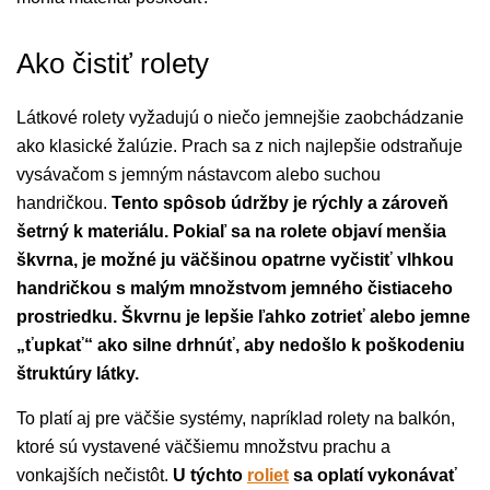
Ako čistiť rolety
Látkové rolety vyžadujú o niečo jemnejšie zaobchádzanie
ako klasické žalúzie. Prach sa z nich najlepšie odstraňuje
vysávačom s jemným nástavcom alebo suchou
handričkou.
Tento spôsob údržby je rýchly a zároveň
šetrný k materiálu. Pokiaľ sa na rolete objaví menšia
škvrna, je možné ju väčšinou opatrne vyčistiť vlhkou
handričkou s malým množstvom jemného čistiaceho
prostriedku. Škvrnu je lepšie ľahko zotrieť alebo jemne
„ťupkať“ ako silne drhnúť, aby nedošlo k poškodeniu
štruktúry látky.
To platí aj pre väčšie systémy, napríklad rolety na balkón,
ktoré sú vystavené väčšiemu množstvu prachu a
vonkajších nečistôt.
U týchto
roliet
sa oplatí vykonávať