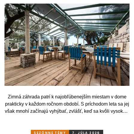
Zimná záhrada patrí k najobľúbenejším miestam v dome
prakticky v každom ročnom období. S príchodom leta sa jej
však mnohí začínajú vyhýbať, zvlášť, keď sa kvôli vysokým
teplotám premenia skôr na vyhriaty skleník než na
príjemné miesto na odpočinok. To je však škoda. Pritom
stačí relatívne málo. So správnym, praktickým a šikovným
SEZÓNNE TÉMY
7. JÚLA 2026