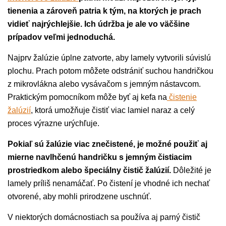
tienenia a zároveň patria k tým, na ktorých je prach
vidieť najrýchlejšie. Ich údržba je ale vo väčšine
prípadov veľmi jednoduchá.
Najprv žalúzie úplne zatvorte, aby lamely vytvorili súvislú
plochu. Prach potom môžete odstrániť suchou handričkou
z mikrovlákna alebo vysávačom s jemným nástavcom.
Praktickým pomocníkom môže byť aj kefa na
čistenie
žalúzií
, ktorá umožňuje čistiť viac lamiel naraz a celý
proces výrazne urýchľuje.
Pokiaľ sú žalúzie viac znečistené, je možné použiť aj
mierne navlhčenú handričku s jemným čistiacim
prostriedkom alebo špeciálny čistič žalúzií.
Dôležité je
lamely príliš nenamáčať. Po čistení je vhodné ich nechať
otvorené, aby mohli prirodzene uschnúť.
V niektorých domácnostiach sa používa aj parný čistič