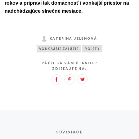
rokov a pripraví tak domácnosť i vonkajší priestor na
nadchádzajúce slnečné mesiace.
KATEŘINA JELENOVÁ
VONKAJŠIE ŽALÚZIE
ROLETY
PÁČIL SA VÁM ČLÁNOK?
ZDIEĽAJTE NA:
Facebook
Pinterest
Twitter
SÚVISIACE