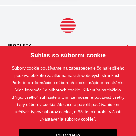
množstvo peľových častíc prenikajúcich do interiéru.
PRODUKTY
Súhlas so súbormi cookie
NAŠE
SLUŽBY
APLIKÁCIE
Súbory cookie používame na zabezpečenie čo najlepšieho
ISOTRA
používateľského zážitku na našich webových stránkach.
Podrobné informácie o súboroch cookie nájdete na stránke
KONTAKT
Viac informácií o súboroch cookie
. Kliknutím na tlačidlo
„Prijať všetko“ súhlasíte s tým, že môžeme používať všetky
typy súborov cookie. Ak chcete povoliť používanie len
určitých typov súborov cookie, môžete tak urobiť v časti
„Nastavenia súborov cookie“.
Prijať všetko