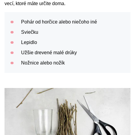
vecí, ktoré máte určite doma.
Pohár od horčice alebo niečoho iné
Sviečku
Lepidlo
Užšie drevené malé drúky
Nožnice alebo nožík