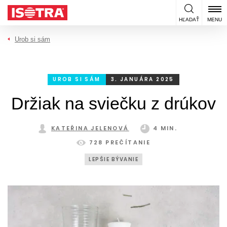
Preskočiť na obsah
HĽADAŤ
MENU
Urob si sám
UROB SI SÁM
3. JANUÁRA 2025
Držiak na sviečku z drúkov
KATEŘINA JELENOVÁ
4 MIN.
728 PREČÍTANIE
LEPŠIE BÝVANIE