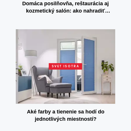
Domáca posilňovňa, reštaurácia aj
kozmetický salón: ako nahradiť
zatvorené služby u seba doma?
SVET ISOTRA
Aké farby a tienenie sa hodí do
jednotlivých miestností?