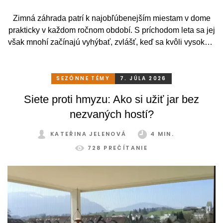
Zimná záhrada patrí k najobľúbenejším miestam v dome
prakticky v každom ročnom období. S príchodom leta sa jej
však mnohí začínajú vyhýbať, zvlášť, keď sa kvôli vysokým
teplotám premenia skôr na vyhriaty skleník než na
príjemné miesto na odpočinok. To je však škoda. Pritom
stačí relatívne málo. So správnym, praktickým a šikovným
SEZÓNNE TÉMY
7. JÚLA 2026
zatienením si svoju zimnú záhradu môžete užívať
Siete proti hmyzu: Ako si užiť jar bez
pohodlne a bez obmedzení po celý rok.
nezvaných hostí?
KATEŘINA JELENOVÁ
4 MIN.
728 PREČÍTANIE