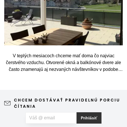
V teplých mesiacoch chceme mať doma čo najviac
čerstvého vzduchu. Otvorené okná a balkónové dvere ale
často znamenajú aj nezvaných návštevníkov v podobe
komárov, múch, ôs alebo drobného hmyzu. Sieť proti
hmyzu predstavuje jednoduché a elegantné riešenie,
vďaka ktorému môžete vetrať bez obáv a užívať si jar aj
leto naplno. Kvalitná sieťka na hmyz zároveň nijako neruší
CHCEM DOSTÁVAŤ PRAVIDELNÚ PORCIU
výhľad z okna ani vzhľad domu, vyžaduje len minimálnu
ČÍTANIA
údržbu a môže prispieť aj k pokojnejšiemu spánku. Pokiaľ
vás okrem hmyzu trápia aj peľové alergie, môžete zvoliť
Prihlásiť
špeciálnu sieť proti peľu, ktorá pomáha obmedziť