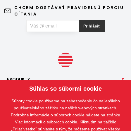
leto naplno. Kvalitná sieťka na hmyz zároveň nijako neruší
CHCEM DOSTÁVAŤ PRAVIDELNÚ PORCIU
výhľad z okna ani vzhľad domu, vyžaduje len minimálnu
ČÍTANIA
údržbu a môže prispieť aj k pokojnejšiemu spánku. Pokiaľ
vás okrem hmyzu trápia aj peľové alergie, môžete zvoliť
Prihlásiť
špeciálnu sieť proti peľu, ktorá pomáha obmedziť
množstvo peľových častíc prenikajúcich do interiéru.
PRODUKTY
Súhlas so súbormi cookie
NAŠE
SLUŽBY
APLIKÁCIE
Súbory cookie používame na zabezpečenie čo najlepšieho
ISOTRA
používateľského zážitku na našich webových stránkach.
Podrobné informácie o súboroch cookie nájdete na stránke
KONTAKT
Viac informácií o súboroch cookie
. Kliknutím na tlačidlo
„Prijať všetko“ súhlasíte s tým, že môžeme používať všetky