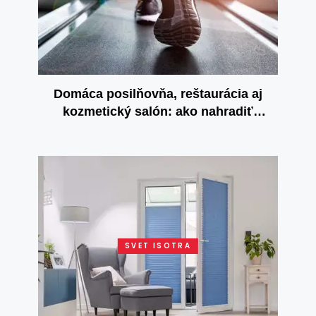
Domáca posilňovňa, reštaurácia aj
kozmetický salón: ako nahradiť
zatvorené služby u seba doma?
SVET ISOTRA