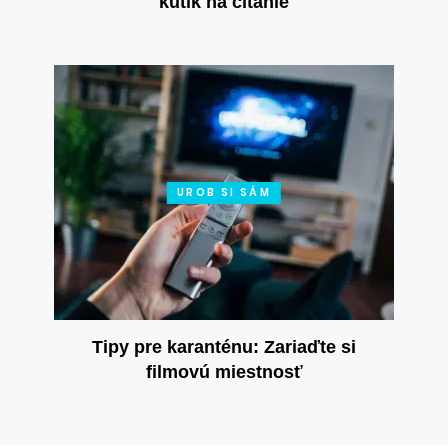
kútik na čítanie
UROB SI SÁM
Tipy pre karanténu: Zariaďte si
filmovú miestnosť