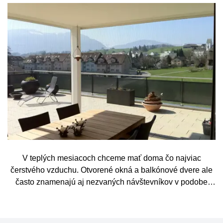
V teplých mesiacoch chceme mať doma čo najviac
čerstvého vzduchu. Otvorené okná a balkónové dvere ale
často znamenajú aj nezvaných návštevníkov v podobe
komárov, múch, ôs alebo drobného hmyzu. Sieť proti
hmyzu predstavuje jednoduché a elegantné riešenie,
vďaka ktorému môžete vetrať bez obáv a užívať si jar aj