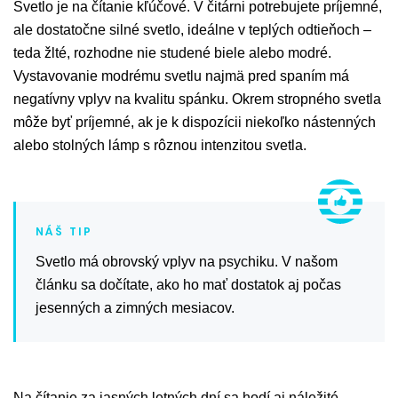
Svetlo je na čítanie kľúčové. V čitárni potrebujete príjemné,
ale dostatočne silné svetlo, ideálne v teplých odtieňoch –
teda žlté, rozhodne nie studené biele alebo modré.
Vystavovanie modrému svetlu najmä pred spaním má
negatívny vplyv na kvalitu spánku. Okrem stropného svetla
môže byť príjemné, ak je k dispozícii niekoľko nástenných
alebo stolných lámp s rôznou intenzitou svetla.
Svetlo má obrovský vplyv na psychiku. V našom
článku sa dočítate, ako ho mať dostatok aj počas
jesenných a zimných mesiacov.
Na čítanie za jasných letných dní sa hodí aj náležité