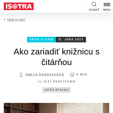
Preskočiť na obsah
HĽADAŤ
MENU
Urob si sám
UROB SI SÁM
21. JÚNA 2023
Ako zariadiť knižnicu s
čitárňou
ANETA PAROULKOVÁ
4 MIN.
1227 PREČÍTANIE
LEPŠIE BÝVANIE