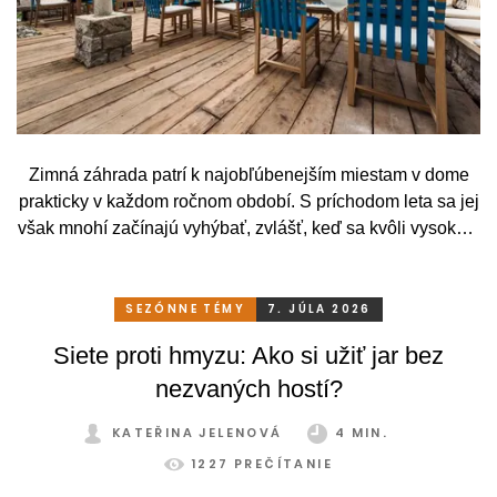
Zimná záhrada patrí k najobľúbenejším miestam v dome
prakticky v každom ročnom období. S príchodom leta sa jej
však mnohí začínajú vyhýbať, zvlášť, keď sa kvôli vysokým
teplotám premenia skôr na vyhriaty skleník než na
príjemné miesto na odpočinok. To je však škoda. Pritom
stačí relatívne málo. So správnym, praktickým a šikovným
SEZÓNNE TÉMY
7. JÚLA 2026
zatienením si svoju zimnú záhradu môžete užívať
Siete proti hmyzu: Ako si užiť jar bez
pohodlne a bez obmedzení po celý rok.
nezvaných hostí?
KATEŘINA JELENOVÁ
4 MIN.
1227 PREČÍTANIE