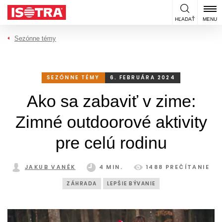
Preskočiť na obsah
HĽADAŤ
MENU
Sezónne témy
SEZÓNNE TÉMY
6. FEBRUÁRA 2024
Ako sa zabaviť v zime:
Zimné outdoorové aktivity
pre celú rodinu
JAKUB VANĚK
4 MIN.
1488 PREČÍTANIE
ZÁHRADA
LEPŠIE BÝVANIE