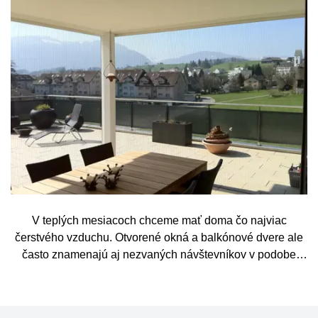
V teplých mesiacoch chceme mať doma čo najviac
čerstvého vzduchu. Otvorené okná a balkónové dvere ale
často znamenajú aj nezvaných návštevníkov v podobe
komárov, múch, ôs alebo drobného hmyzu. Sieť proti
hmyzu predstavuje jednoduché a elegantné riešenie,
vďaka ktorému môžete vetrať bez obáv a užívať si jar aj