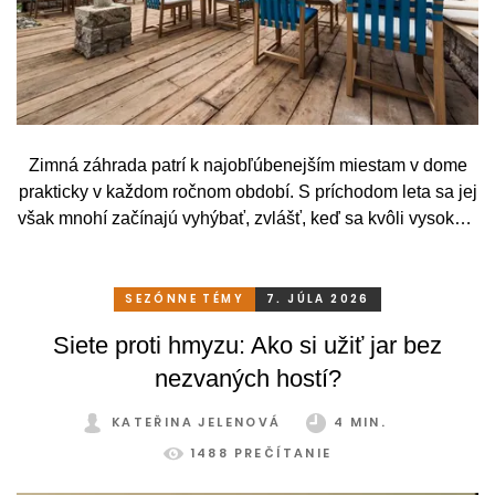
Zimná záhrada patrí k najobľúbenejším miestam v dome
prakticky v každom ročnom období. S príchodom leta sa jej
však mnohí začínajú vyhýbať, zvlášť, keď sa kvôli vysokým
teplotám premenia skôr na vyhriaty skleník než na
príjemné miesto na odpočinok. To je však škoda. Pritom
stačí relatívne málo. So správnym, praktickým a šikovným
SEZÓNNE TÉMY
7. JÚLA 2026
zatienením si svoju zimnú záhradu môžete užívať
Siete proti hmyzu: Ako si užiť jar bez
pohodlne a bez obmedzení po celý rok.
nezvaných hostí?
KATEŘINA JELENOVÁ
4 MIN.
1488 PREČÍTANIE