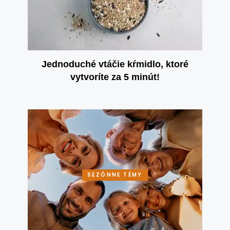
Jednoduché vtáčie kŕmidlo, ktoré
vytvoríte za 5 minút!
SEZÓNNE TÉMY