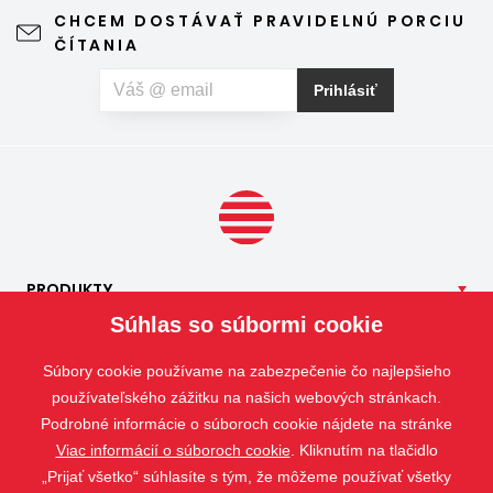
leto naplno. Kvalitná sieťka na hmyz zároveň nijako neruší
CHCEM DOSTÁVAŤ PRAVIDELNÚ PORCIU
výhľad z okna ani vzhľad domu, vyžaduje len minimálnu
ČÍTANIA
údržbu a môže prispieť aj k pokojnejšiemu spánku. Pokiaľ
vás okrem hmyzu trápia aj peľové alergie, môžete zvoliť
Prihlásiť
špeciálnu sieť proti peľu, ktorá pomáha obmedziť
množstvo peľových častíc prenikajúcich do interiéru.
PRODUKTY
Súhlas so súbormi cookie
NAŠE
SLUŽBY
APLIKÁCIE
Súbory cookie používame na zabezpečenie čo najlepšieho
ISOTRA
používateľského zážitku na našich webových stránkach.
Podrobné informácie o súboroch cookie nájdete na stránke
KONTAKT
Viac informácií o súboroch cookie
. Kliknutím na tlačidlo
„Prijať všetko“ súhlasíte s tým, že môžeme používať všetky