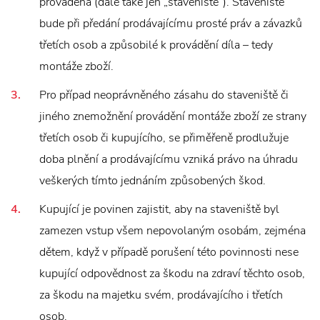
prováděna (dále také jen „staveniště“). Staveniště
bude při předání prodávajícímu prosté práv a závazků
třetích osob a způsobilé k provádění díla – tedy
montáže zboží.
Pro případ neoprávněného zásahu do staveniště či
jiného znemožnění provádění montáže zboží ze strany
třetích osob či kupujícího, se přiměřeně prodlužuje
doba plnění a prodávajícímu vzniká právo na úhradu
veškerých tímto jednáním způsobených škod.
Kupující je povinen zajistit, aby na staveniště byl
zamezen vstup všem nepovolaným osobám, zejména
dětem, když v případě porušení této povinnosti nese
kupující odpovědnost za škodu na zdraví těchto osob,
za škodu na majetku svém, prodávajícího i třetích
osob.