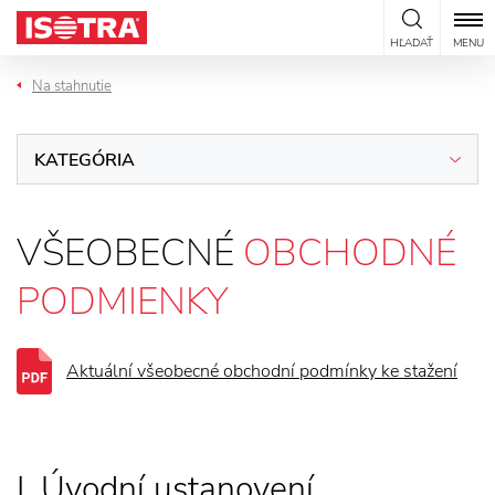
Preskočiť na obsah
HĽADAŤ
MENU
Na stahnutie
KATEGÓRIA
VŠEOBECNÉ
OBCHODNÉ
PODMIENKY
Aktuální všeobecné obchodní podmínky ke stažení
I. Úvodní ustanovení