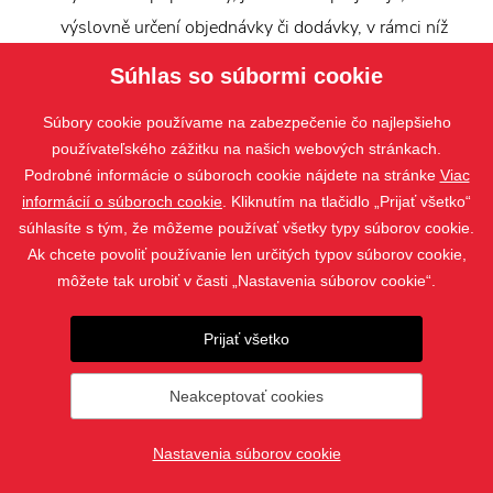
výslovně určení objednávky či dodávky, v rámci níž
došlo k dodání reklamovaného zboží, aj rozhodné
Súhlas so súbormi cookie
skutečnosti. V okamžiku odeslání této písemné
Súbory cookie používame na zabezpečenie čo najlepšieho
reklamace se zakládá právo kupujícího na bezplatné
používateľského zážitku na našich webových stránkach.
odstranění vady. Při neuvedení všech požadovaných
Podrobné informácie o súboroch cookie nájdete na stránke
Viac
údajů se o dobu nežli budou doplněny, prodlužuje
informácií o súboroch cookie
. Kliknutím na tlačidlo „Prijať všetko“
doba pro vyřízení reklamace.
súhlasíte s tým, že môžeme používať všetky typy súborov cookie.
Ak chcete povoliť používanie len určitých typov súborov cookie,
Není-li prodávajícím výslovně písemně poskytnuta
môžete tak urobiť v časti „Nastavenia súborov cookie“.
záruční doba delší, činí záruční doba 24 měsíců.
Prijať všetko
Záruční doba začíná běžet od dodání zboží či služby
kupujícímu (tj. smluvnímu partnerovi, nikoli
Neakceptovať cookies
koncovému zákazníkovi).
U oprávněných reklamací prodávající odstraní vady
Nastavenia súborov cookie
tak, že zboží opraví nebo jej vymění, a to na vlastní