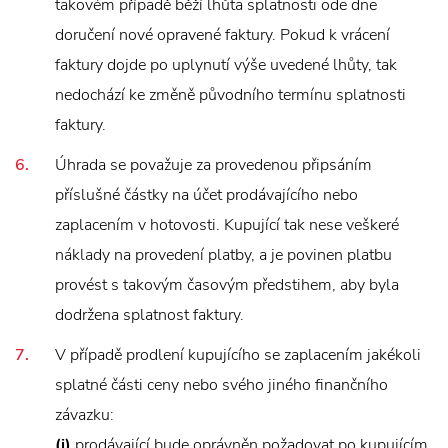
takovém případě běží lhůta splatnosti ode dne
doručení nové opravené faktury. Pokud k vrácení
faktury dojde po uplynutí výše uvedené lhůty, tak
nedochází ke změně původního termínu splatnosti
faktury.
Úhrada se považuje za provedenou připsáním
příslušné částky na účet prodávajícího nebo
zaplacením v hotovosti. Kupující tak nese veškeré
náklady na provedení platby, a je povinen platbu
provést s takovým časovým předstihem, aby byla
dodržena splatnost faktury.
V případě prodlení kupujícího se zaplacením jakékoli
splatné části ceny nebo svého jiného finančního
závazku:
(i)
prodávající bude oprávněn požadovat po kupujícím