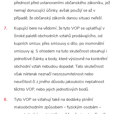
přednost před ustanoveními občanského zákoníku, jež
nemají donucující účinky, avšak použijí se až v
případě, že občanský zákoník danou situaci neřeší.
Kupující bere na vědomí, že tyto VOP se uplatňují v
široké paletě obchodních vztahů prodávajícího, od
kupních smluv, přes smlouvy o dílo, po inominátní
smlouvy aj. S ohledem na tuto skutečnost obsahují i
jednotlivé články a body, které výslovně na konkrétní
obchodní vztah nebudou dopadat. Tato skutečnost
však nikterak neznačí nesrozumitelnost nebo
neurčitost či z jiného důvodu jakoukoliv neplatnost
těchto VOP, nebo jejich jednotlivých bodů.
Tyto VOP se vztahují také na dodávky plnění
maloobchodním způsobem – fyzickým osobám –