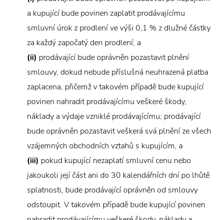
a kupující bude povinen zaplatit prodávajícímu
smluvní úrok z prodlení ve výši 0,1 % z dlužné částky
za každý započatý den prodlení; a
(ii)
prodávající bude oprávněn pozastavit plnění
smlouvy, dokud nebude příslušná neuhrazená platba
zaplacena, přičemž v takovém případě bude kupující
povinen nahradit prodávajícímu veškeré škody,
náklady a výdaje vzniklé prodávajícímu; prodávající
bude oprávněn pozastavit veškerá svá plnění ze všech
vzájemných obchodních vztahů s kupujícím, a
(iii)
pokud kupující nezaplatí smluvní cenu nebo
jakoukoli její část ani do 30 kalendářních dní po lhůtě
splatnosti, bude prodávající oprávněn od smlouvy
odstoupit. V takovém případě bude kupující povinen
nahradit prodávajícímu veškeré škody, náklady a