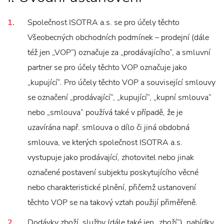
Společnost ISOTRA a.s. se pro účely těchto
Všeobecných obchodních podmínek – prodejní (dále
též jen „VOP“) označuje za „prodávajícího“, a smluvní
partner se pro účely těchto VOP označuje jako
„kupující“. Pro účely těchto VOP a související smlouvy
se označení „prodávající“, „kupující“, „kupní smlouva“
nebo „smlouva“ používá také v případě, že je
uzavírána např. smlouva o dílo či jiná obdobná
smlouva, ve kterých společnost ISOTRA a.s.
vystupuje jako prodávající, zhotovitel nebo jinak
označené postavení subjektu poskytujícího věcné
nebo charakteristické plnění, přičemž ustanovení
těchto VOP se na takový vztah použijí přiměřeně.
Dodávky zboží, služby (dále také jen „zboží“), nabídky