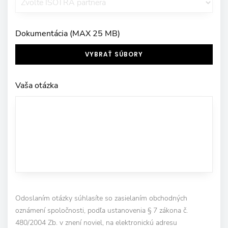
Dokumentácia (MAX 25 MB)
VYBRAŤ SÚBORY
Vaša otázka
Odoslaním otázky súhlasíte so zasielaním obchodných
oznámení spoločnosti, podľa ustanovenia § 7 zákona č.
480/2004 Zb. v znení noviel, na elektronickú adresu