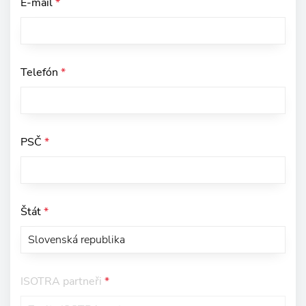
E-mail
*
Telefón
*
PSČ
*
Štát
*
ISOTRA partneři
*