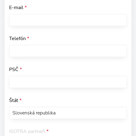
E-mail
*
Telefón
*
PSČ
*
Štát
*
ISOTRA partneři
*