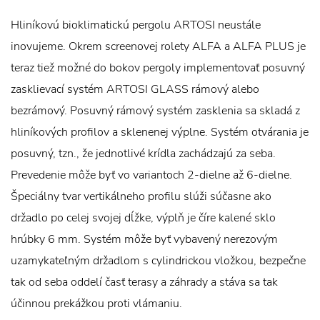
Hliníkovú bioklimatickú pergolu ARTOSI neustále
inovujeme. Okrem screenovej rolety ALFA a ALFA PLUS je
teraz tiež možné do bokov pergoly implementovať posuvný
zasklievací systém ARTOSI GLASS rámový alebo
bezrámový. Posuvný rámový systém zasklenia sa skladá z
hliníkových profilov a sklenenej výplne. Systém otvárania je
posuvný, tzn., že jednotlivé krídla zachádzajú za seba.
Prevedenie môže byť vo variantoch 2-dielne až 6-dielne.
Špeciálny tvar vertikálneho profilu slúži súčasne ako
držadlo po celej svojej dĺžke, výplň je číre kalené sklo
hrúbky 6 mm. Systém môže byť vybavený nerezovým
uzamykateľným držadlom s cylindrickou vložkou, bezpečne
tak od seba oddelí časť terasy a záhrady a stáva sa tak
účinnou prekážkou proti vlámaniu.