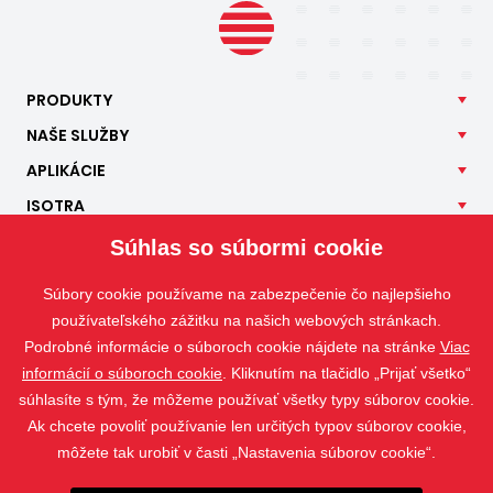
PRODUKTY
NAŠE
SLUŽBY
APLIKÁCIE
ISOTRA
KONTAKT
Súhlas so súbormi cookie
Súbory cookie používame na zabezpečenie čo najlepšieho
používateľského zážitku na našich webových stránkach.
Podrobné informácie o súboroch cookie nájdete na stránke
Viac
informácií o súboroch cookie
. Kliknutím na tlačidlo „Prijať všetko“
súhlasíte s tým, že môžeme používať všetky typy súborov cookie.
Ak chcete povoliť používanie len určitých typov súborov cookie,
môžete tak urobiť v časti „Nastavenia súborov cookie“.