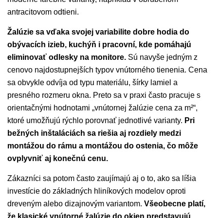
antracitovom odtieni.
Žalúzie sa vďaka svojej variabilite dobre hodia do
obývacích izieb, kuchýň i pracovní, kde pomáhajú
eliminovať odlesky na monitore.
Sú navyše jedným z
cenovo najdostupnejších typov vnútorného tienenia. Cena
sa obvykle odvíja od typu materiálu, šírky lamiel a
presného rozmeru okna. Preto sa v praxi často pracuje s
orientačnými hodnotami „vnútornej žalúzie cena za m²“,
ktoré umožňujú rýchlo porovnať jednotlivé varianty.
Pri
bežných inštaláciách sa riešia aj rozdiely medzi
montážou do rámu a montážou do ostenia, čo môže
ovplyvniť aj konečnú cenu.
Zákazníci sa potom často zaujímajú aj o to, ako sa líšia
investície do základných hliníkových modelov oproti
dreveným alebo dizajnovým variantom.
Všeobecne platí,
že klasické vnútorné žalúzie do okien predstavujú