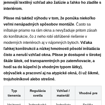
jemnejší textilný vzhľad ako žalúzie a ľahko ho zladíte s
interiérom.
Plisse má taktiež výhodu v tom, že ponúka niekoľko
veľmi nenápadných spôsobov montáže
. Často sa
inštaluje priamo na rám okna a nevyžaduje pritom zásah
do konštrukcie, čo z neho robí obľúbené riešenie v
moderných interiéroch aj v nájomných bytoch.
Vďaka
ľahkej konštrukcii a nízkej hmotnosti pôsobí inštalácia
čisto a neruší vzhľad okna. Plisse je dostupné v širokej
škále látok, od transparentných po zatemňovacie, a
hodí sa do kúpeľní (s vhodným typom látky),
obývačiek a pracovní aj na atypické okná, či už šikmé,
trojuholníkové alebo strešné.
Typ
Regulácia
Vzhľad /
Vhodné pre
tienenia
svetla
materiál
Vnútorné
Jednoduchá,
Jednoliata
Spálňa,