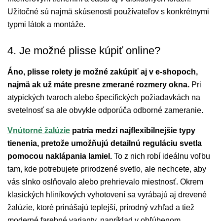
Užitočné sú najmä skúsenosti používateľov s konkrétnymi
typmi látok a montáže.
4. Je možné plisse kúpiť online?
Áno, plisse rolety je možné zakúpiť aj v e-shopoch,
najmä ak už máte presne zmerané rozmery okna.
Pri
atypických tvaroch alebo špecifických požiadavkách na
svetelnosť sa ale obvykle odporúča odborné zameranie.
Vnútorné žalúzie
patria medzi najflexibilnejšie typy
tienenia, pretože umožňujú detailnú reguláciu svetla
pomocou naklápania lamiel.
To z nich robí ideálnu voľbu
tam, kde potrebujete prirodzené svetlo, ale nechcete, aby
vás slnko oslňovalo alebo prehrievalo miestnosť. Okrem
klasických hliníkových vyhotovení sa vyrábajú aj drevené
žalúzie, ktoré prinášajú teplejší, prírodný vzhľad a tiež
moderné farebné varianty, napríklad v obľúbenom