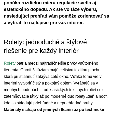
ponúka rozdielnu mieru regulácie svetla aj
estetického dopadu. Ak ste vo fáze výberu,
nasledujúci prehľad vám pomôže zorientovať sa
a vybrať to najlepšie pre váš interiér.
Rolety: jednoduché a štýlové
riešenie pre každý interiér
Rolety
patria medzi najtradičnejšie prvky vnútorného
tienenia. Oproti žalúziám majú celistvú textilnú plochu,
ktorá pri stiahnutí zakrýva celé okno. Vďaka tomu vie v
interiéri vytvoriť čistý a pokojný dojem. Vyrábajú sa v
mnohých podobách – od klasických textilných roliet cez
zatemňovacie látky až po moderné duo rolety „deň a noc“,
kde sa striedajú priehľadné a nepriehľadné pruhy.
Materiály siahajú od jemných tkanín až po technické