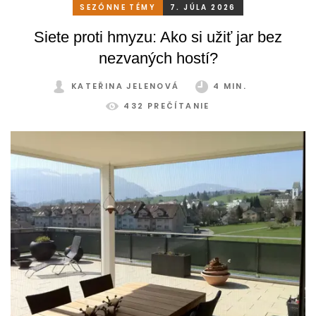
stačí relatívne málo. So správnym, praktickým a šikovným
SEZÓNNE TÉMY
7. JÚLA 2026
zatienením si svoju zimnú záhradu môžete užívať
Siete proti hmyzu: Ako si užiť jar bez
pohodlne a bez obmedzení po celý rok.
nezvaných hostí?
KATEŘINA JELENOVÁ
4 MIN.
432 PREČÍTANIE