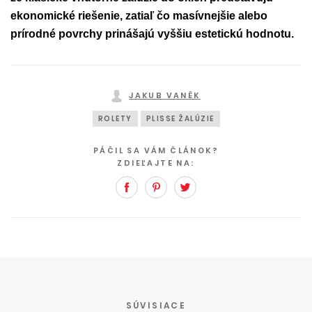
ekonomické riešenie, zatiaľ čo masívnejšie alebo
prírodné povrchy prinášajú vyššiu estetickú hodnotu.
JAKUB VANĚK
ROLETY
PLISSE ŽALÚZIE
PÁČIL SA VÁM ČLÁNOK?
ZDIEĽAJTE NA:
Facebook
Pinterest
Twitter
SÚVISIACE