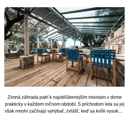
Zimná záhrada patrí k najobľúbenejším miestam v dome
prakticky v každom ročnom období. S príchodom leta sa jej
však mnohí začínajú vyhýbať, zvlášť, keď sa kvôli vysokým
teplotám premenia skôr na vyhriaty skleník než na
príjemné miesto na odpočinok. To je však škoda. Pritom