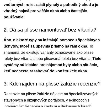
vnútorných roliet zaistí plynulý a pohodlný chod a je
vhodný najmä pre väčšie okná alebo častejšie
používanie.
2. Dá sa plisse namontovať bez vŕtania?
Áno, niektoré typy sa inštalujú pomocou špeciálnych
úchytov, ktoré sa upevnia priamo na rám okna
. To
znamená, že existujú varianty označované ako plisse
rolety bez vŕtania alebo plisovaná roleta bez vŕtania.
Tieto
systémy sú ideálne pre nájomné byty alebo situácie,
keď nechcete zasahovať do konštrukcie okna.
3. Kde nájdem na plisse žalúzie recenzie?
Recenzie na plisse žalúzie nájdete na špecializovaných
stavebných a dizajnových portáloch, v e-shopoch s
interiérovým tienením a často aj v diskusných fórach.