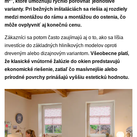
m²“, ktoré umožňujú rýchlo porovnať jednotlivé
varianty. Pri bežných inštaláciách sa riešia aj rozdiely
medzi montážou do rámu a montážou do ostenia, čo
môže ovplyvniť aj konečnú cenu.
Zákazníci sa potom často zaujímajú aj o to, ako sa líšia
investície do základných hliníkových modelov oproti
dreveným alebo dizajnovým variantom.
Všeobecne platí,
že klasické vnútorné žalúzie do okien predstavujú
ekonomické riešenie, zatiaľ čo masívnejšie alebo
prírodné povrchy prinášajú vyššiu estetickú hodnotu.