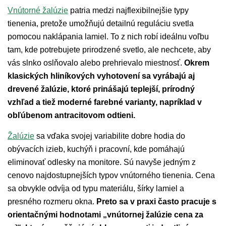
Vnútorné žalúzie
patria medzi najflexibilnejšie typy
tienenia, pretože umožňujú detailnú reguláciu svetla
pomocou naklápania lamiel. To z nich robí ideálnu voľbu
tam, kde potrebujete prirodzené svetlo, ale nechcete, aby
vás slnko oslňovalo alebo prehrievalo miestnosť.
Okrem
klasických hliníkových vyhotovení sa vyrábajú aj
drevené žalúzie, ktoré prinášajú teplejší, prírodný
vzhľad a tiež moderné farebné varianty, napríklad v
obľúbenom antracitovom odtieni.
Žalúzie
sa vďaka svojej variabilite dobre hodia do
obývacích izieb, kuchýň i pracovní, kde pomáhajú
eliminovať odlesky na monitore. Sú navyše jedným z
cenovo najdostupnejších typov vnútorného tienenia. Cena
sa obvykle odvíja od typu materiálu, šírky lamiel a
presného rozmeru okna.
Preto sa v praxi často pracuje s
orientačnými hodnotami „vnútornej žalúzie cena za