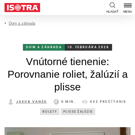
Preskočiť na obsah
HĽADAŤ
MENU
Dom a záhrada
DOM A ZÁHRADA
10. FEBRUÁRA 2026
Vnútorné tienenie:
Porovnanie roliet, žalúzií a
plisse
JAKUB VANĚK
5 MIN.
432 PREČÍTANIE
ROLETY
PLISSE ŽALÚZIE