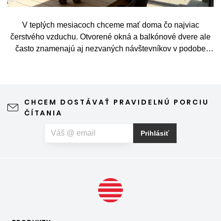
V teplých mesiacoch chceme mať doma čo najviac
čerstvého vzduchu. Otvorené okná a balkónové dvere ale
často znamenajú aj nezvaných návštevníkov v podobe
komárov, múch, ôs alebo drobného hmyzu. Sieť proti
hmyzu predstavuje jednoduché a elegantné riešenie,
vďaka ktorému môžete vetrať bez obáv a užívať si jar aj
leto naplno. Kvalitná sieťka na hmyz zároveň nijako neruší
CHCEM DOSTÁVAŤ PRAVIDELNÚ PORCIU
výhľad z okna ani vzhľad domu, vyžaduje len minimálnu
ČÍTANIA
údržbu a môže prispieť aj k pokojnejšiemu spánku. Pokiaľ
vás okrem hmyzu trápia aj peľové alergie, môžete zvoliť
Prihlásiť
špeciálnu sieť proti peľu, ktorá pomáha obmedziť
množstvo peľových častíc prenikajúcich do interiéru.