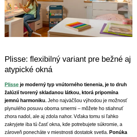
Plisse: flexibilný variant pre bežné aj
atypické okná
Plisse
je moderný typ vnútorného tienenia, je to druh
žalúzií tvorený skladanou látkou, ktorá pripomína
jemnú harmoniku.
Jeho najväčšou výhodou je možnosť
plynulého posuvu oboma smermi – môžete ho stiahnuť
zhora nadol, ale aj zdola nahor. Vďaka tomu si ľahko
zakryjete iba tú časť okna, kde potrebujete súkromie, a
zároveň ponecháte v miestnosti dostatok svetla.
Ponúka