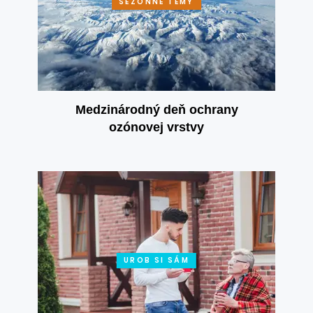
SEZÓNNE TÉMY
Medzinárodný deň ochrany
ozónovej vrstvy
UROB SI SÁM