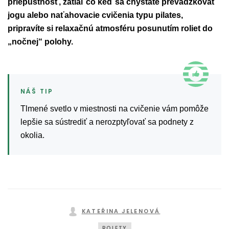
priepustnosť, zatiaľ čo keď sa chystáte prevádzkovať
jogu alebo naťahovacie cvičenia typu pilates,
pripravíte si relaxačnú atmosféru posunutím roliet do
„nočnej“ polohy.
Tlmené svetlo v miestnosti na cvičenie vám pomôže
lepšie sa sústrediť a nerozptyľovať sa podnety z
okolia.
KATEŘINA JELENOVÁ
ROLETY