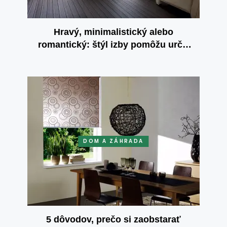
Hravý, minimalistický alebo
romantický: štýl izby pomôžu určiť
interiérové rolety
DOM A ZÁHRADA
5 dôvodov, prečo si zaobstarať