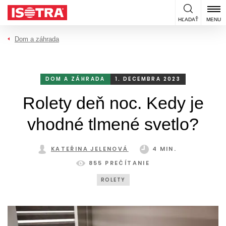
Preskočiť na obsah
HĽADAŤ
MENU
Dom a záhrada
DOM A ZÁHRADA
1. DECEMBRA 2023
Rolety deň noc. Kedy je
vhodné tlmené svetlo?
KATEŘINA JELENOVÁ
4 MIN.
855 PREČÍTANIE
ROLETY