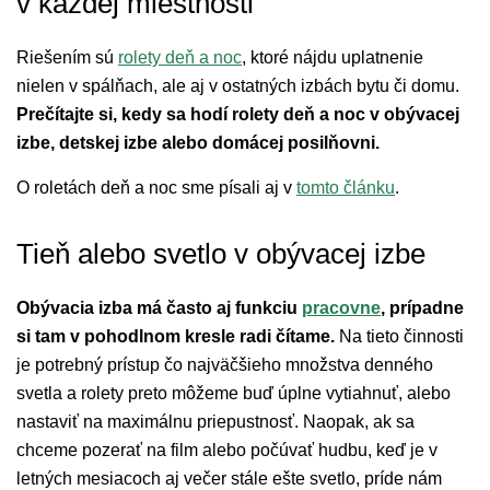
v každej miestnosti
Riešením sú
rolety deň a noc
, ktoré nájdu uplatnenie
nielen v spálňach, ale aj v ostatných izbách bytu či domu.
Prečítajte si, kedy sa hodí rolety deň a noc v obývacej
izbe, detskej izbe alebo domácej posilňovni.
O roletách deň a noc sme písali aj v
tomto článku
.
Tieň alebo svetlo v obývacej izbe
Obývacia izba má často aj funkciu
pracovne
, prípadne
si tam v pohodlnom kresle radi čítame.
Na tieto činnosti
je potrebný prístup čo najväčšieho množstva denného
svetla a rolety preto môžeme buď úplne vytiahnuť, alebo
nastaviť na maximálnu priepustnosť. Naopak, ak sa
chceme pozerať na film alebo počúvať hudbu, keď je v
letných mesiacoch aj večer stále ešte svetlo, príde nám