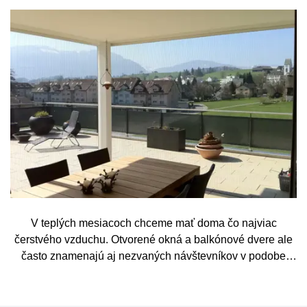
V teplých mesiacoch chceme mať doma čo najviac
čerstvého vzduchu. Otvorené okná a balkónové dvere ale
často znamenajú aj nezvaných návštevníkov v podobe
komárov, múch, ôs alebo drobného hmyzu. Sieť proti
hmyzu predstavuje jednoduché a elegantné riešenie,
vďaka ktorému môžete vetrať bez obáv a užívať si jar aj