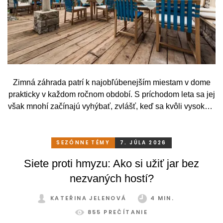
Zimná záhrada patrí k najobľúbenejším miestam v dome
prakticky v každom ročnom období. S príchodom leta sa jej
však mnohí začínajú vyhýbať, zvlášť, keď sa kvôli vysokým
teplotám premenia skôr na vyhriaty skleník než na
príjemné miesto na odpočinok. To je však škoda. Pritom
stačí relatívne málo. So správnym, praktickým a šikovným
SEZÓNNE TÉMY
7. JÚLA 2026
zatienením si svoju zimnú záhradu môžete užívať
Siete proti hmyzu: Ako si užiť jar bez
pohodlne a bez obmedzení po celý rok.
nezvaných hostí?
KATEŘINA JELENOVÁ
4 MIN.
855 PREČÍTANIE