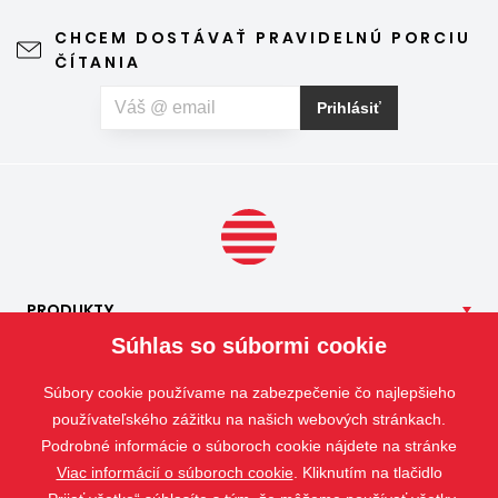
leto naplno. Kvalitná sieťka na hmyz zároveň nijako neruší
CHCEM DOSTÁVAŤ PRAVIDELNÚ PORCIU
výhľad z okna ani vzhľad domu, vyžaduje len minimálnu
ČÍTANIA
údržbu a môže prispieť aj k pokojnejšiemu spánku. Pokiaľ
vás okrem hmyzu trápia aj peľové alergie, môžete zvoliť
Prihlásiť
špeciálnu sieť proti peľu, ktorá pomáha obmedziť
množstvo peľových častíc prenikajúcich do interiéru.
PRODUKTY
Súhlas so súbormi cookie
NAŠE
SLUŽBY
APLIKÁCIE
Súbory cookie používame na zabezpečenie čo najlepšieho
ISOTRA
používateľského zážitku na našich webových stránkach.
Podrobné informácie o súboroch cookie nájdete na stránke
KONTAKT
Viac informácií o súboroch cookie
. Kliknutím na tlačidlo