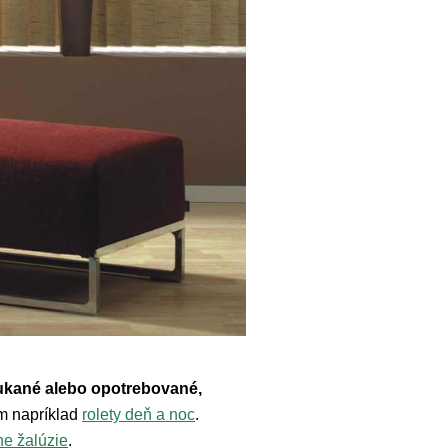
okukané alebo opotrebované,
m napríklad
rolety deň a noc
.
ne žalúzie
.