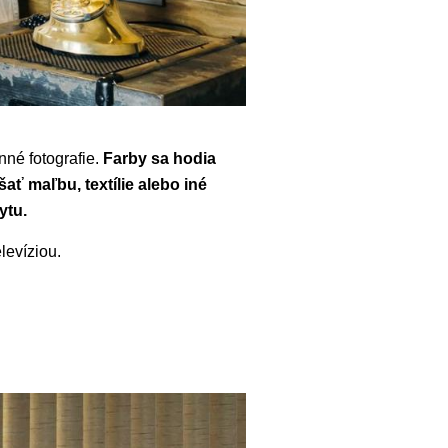
nné fotografie.
Farby sa hodia
ť maľbu, textílie alebo iné
bytu.
levíziou.