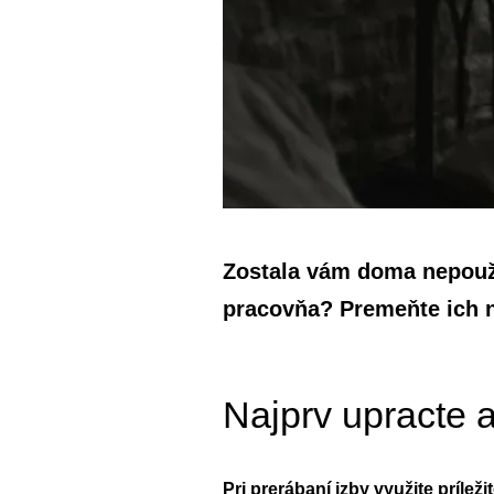
Zostala vám doma nepouží
pracovňa? Premeňte ich n
Najprv upracte 
Pri prerábaní izby využite prílež