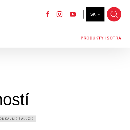
SK
Facebook
Instagram
YouTube
PRODUKTY ISOTRA
hostí
ONKAJŠIE ŽALÚZIE