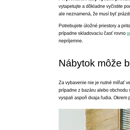
vytapetujte a dôkladne vyčistite po
ale neznamená, že musí byť prázd
Potrebujete úložné priestory a pri
prípadne skladovaciu časť rovno
o
nepríjemne.
Nábytok môže by
Za vybavenie nie je nutné míňať ve
prípadne z bazáru alebo obchodu s
vyspali aspoň dvaja ľudia. Okrem po