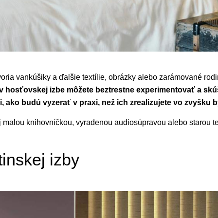
voria vankúšiky a ďalšie textílie, obrázky alebo zarámované rodi
 v hosťovskej izbe môžete beztrestne experimentovať a skúša
ili, ako budú vyzerať v praxi, než ich zrealizujete vo zvyšku 
 malou knihovníčkou, vyradenou audiosúpravou alebo starou te
inskej izby