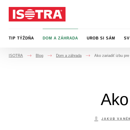
Preskočiť na obsah
TIP TÝŽDŇA
DOM A ZÁHRADA
UROB SI SÁM
SV
ISOTRA
Blog
Dom a záhrada
Ako zariadiť izbu pre
->
->
->
Ako 
JAKUB VANĚ