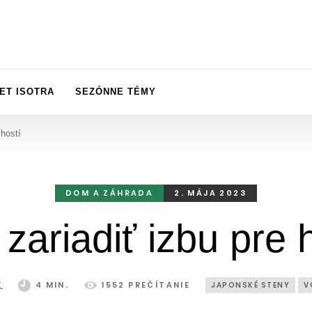
ET ISOTRA
SEZÓNNE TÉMY
 hostí
DOM A ZÁHRADA
2. MÁJA 2023
zariadiť izbu pre 
K
4 MIN.
1552 PREČÍTANIE
JAPONSKÉ STENY
V