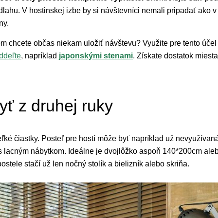
dlahu. V hostinskej izbe by si návštevníci nemali pripadať ako v
ny.
tom chcete občas niekam uložiť návštevu? Využite pre tento účel
ddeľte
, napríklad
japonskými stenami
. Získate dostatok miesta
ť z druhej ruky
ľké čiastky. Posteľ pre hostí môže byť napríklad už nevyužívaná
 lacným nábytkom. Ideálne je dvojlôžko aspoň 140*200cm alebo
stele stačí už len nočný stolík a bielizník alebo skriňa.