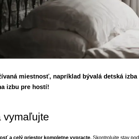
vaná miestnosť, napríklad bývalá detská izba
a izbu pre hostí!
a vymaľujte
itosť a celý priestor kompletne vypracte.
Skontrolujte stav pod