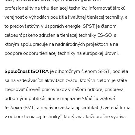
profesionality na trhu tieniacej techniky, informovať širokú
verejnosť o výhodách použitia kvalitnej tieniacej techniky, a
to predovšetkým v úsporách energie. SPST je členom
celoeurópskeho združenia tieniacej techniky ES-SO, s
ktorým spolupracuje na nadnárodných projektoch a na
podpore odboru tieniacej techniky na európskej úrovni.
Spoločnosť ISOTRA
je dlhoročným členom SPST, podieľa
sa na vzdelávacích aktivitách zväzu, ktorých cieľom je stále
zlepšovať úroveň pracovníkov v našom odbore, prispieva
odbornými publikáciami v magazíne
Stínící a vratová
technika
(SVT) a nedávno získala aj certifikát „Overená firma
v odbore tieniacej techniky“, ktorý zväz každoročne vydáva.