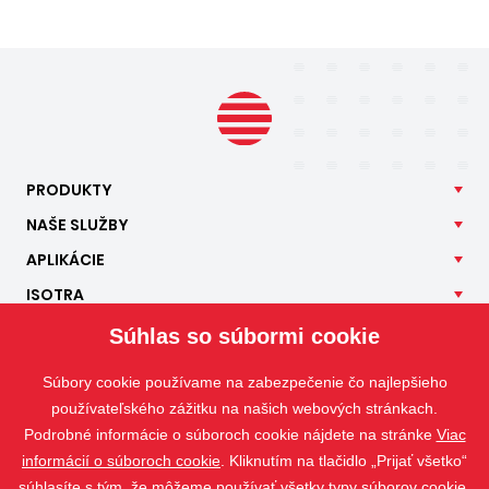
PRODUKTY
NAŠE
SLUŽBY
APLIKÁCIE
ISOTRA
KONTAKT
Súhlas so súbormi cookie
Súbory cookie používame na zabezpečenie čo najlepšieho
používateľského zážitku na našich webových stránkach.
Podrobné informácie o súboroch cookie nájdete na stránke
Viac
informácií o súboroch cookie
. Kliknutím na tlačidlo „Prijať všetko“
súhlasíte s tým, že môžeme používať všetky typy súborov cookie.