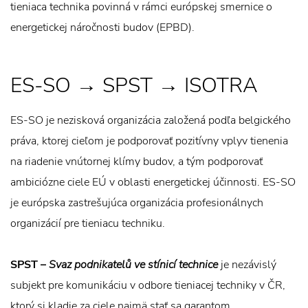
tieniaca technika povinná v rámci európskej smernice o
energetickej náročnosti budov (EPBD).
ES-SO → SPST → ISOTRA
ES-SO je nezisková organizácia založená podľa belgického
práva, ktorej cieľom je podporovať pozitívny vplyv tienenia
na riadenie vnútornej klímy budov, a tým podporovať
ambiciózne ciele EÚ v oblasti energetickej účinnosti. ES-SO
je európska zastrešujúca organizácia profesionálnych
organizácií pre tieniacu techniku.
SPST –
Svaz podnikatelů ve stínicí technice
je nezávislý
subjekt pre komunikáciu v odbore tieniacej techniky v ČR,
ktorý si kladie za ciele najmä stať sa garantom