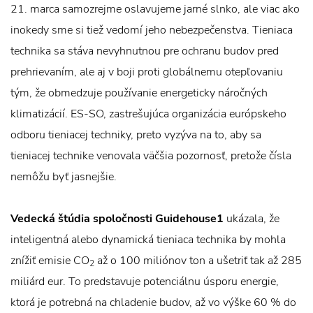
21. marca samozrejme oslavujeme jarné slnko, ale viac ako
inokedy sme si tiež vedomí jeho nebezpečenstva. Tieniaca
technika sa stáva nevyhnutnou pre ochranu budov pred
prehrievaním, ale aj v boji proti globálnemu otepľovaniu
tým, že obmedzuje používanie energeticky náročných
klimatizácií. ES-SO, zastrešujúca organizácia európskeho
odboru tieniacej techniky, preto vyzýva na to, aby sa
tieniacej technike venovala väčšia pozornosť, pretože čísla
nemôžu byť jasnejšie.
Vedecká štúdia spoločnosti Guidehouse1
ukázala, že
inteligentná alebo dynamická tieniaca technika by mohla
znížiť emisie CO
až o 100 miliónov ton a ušetriť tak až 285
2
miliárd eur. To predstavuje potenciálnu úsporu energie,
ktorá je potrebná na chladenie budov, až vo výške 60 % do