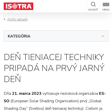
Preskočiť na obsah
HĽADAŤ
MENU
Archív aktualít
KATEGÓRIA
DEŇ TIENIACEJ TECHNIKY
PRIPADÁ NA PRVÝ JARNÝ
DEŇ
Dňa
21. marca 2023
vyhlasuje nezisková organizácia
ES-
SO
(European Solar Shading Organisation) prvý „Global
Shading Day“ (Svetový deň tieniacej techniky). Cieľom je,