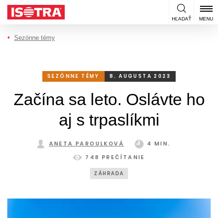
Preskočiť na obsah
HĽADAŤ
MENU
Sezónne témy
SEZÓNNE TÉMY
8. AUGUSTA 2023
Začína sa leto. Oslávte ho
aj s trpaslíkmi
ANETA PAROULKOVÁ
4 MIN.
748 PREČÍTANIE
ZÁHRADA