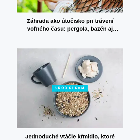
Záhrada ako útočisko pri trávení
voľného času: pergola, bazén aj
vlastné výpestky
UROB SI SÁM
Jednoduché vtáčie kŕmidlo, ktoré