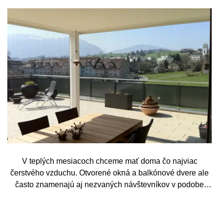
V teplých mesiacoch chceme mať doma čo najviac
čerstvého vzduchu. Otvorené okná a balkónové dvere ale
často znamenajú aj nezvaných návštevníkov v podobe
komárov, múch, ôs alebo drobného hmyzu. Sieť proti
hmyzu predstavuje jednoduché a elegantné riešenie,