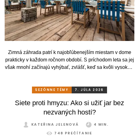
Zimná záhrada patrí k najobľúbenejším miestam v dome
prakticky v každom ročnom období. S príchodom leta sa jej
však mnohí začínajú vyhýbať, zvlášť, keď sa kvôli vysokým
teplotám premenia skôr na vyhriaty skleník než na
príjemné miesto na odpočinok. To je však škoda. Pritom
stačí relatívne málo. So správnym, praktickým a šikovným
SEZÓNNE TÉMY
7. JÚLA 2026
zatienením si svoju zimnú záhradu môžete užívať
Siete proti hmyzu: Ako si užiť jar bez
pohodlne a bez obmedzení po celý rok.
nezvaných hostí?
KATEŘINA JELENOVÁ
4 MIN.
748 PREČÍTANIE