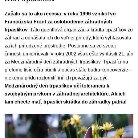
Začalo sa to ako recesia: v roku 1996 vznikol vo
Francúzsku Front za oslobodenie záhradných
trpaslíkov.
Táto guerillová organizácia kradla trpaslíkov zo
záhrad a odnášala ich do voľnej prírody, ktorú vyhlasovala
za ich prirodzené prostredie. Postupne sa vo svojej
činnosti umierňovali, v roku 2002 však ešte vyhlásili 21. jún
za Medzinárodný deň záhradných trpaslíkov. Trpaslíci na
prelome tisícročia budili a občas stále budia kontroverzie –
niekomu prídu roztomilí, iní ich považujú za gýč.
Medzinárodný deň trpaslíkov učí toleranciu k
svojbytným prvkom v záhradnej architektúre. Ak ich
tam chcete mať, trpaslíci skrátka do záhradky patria!