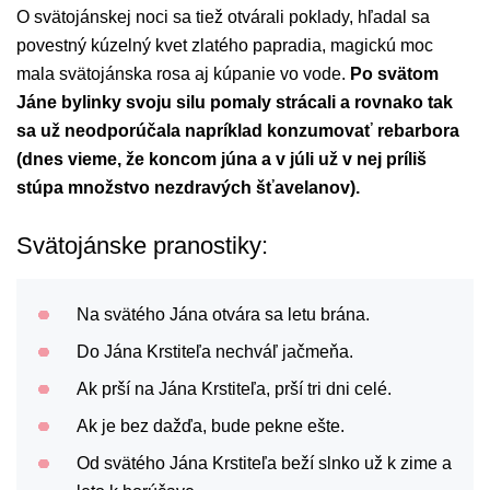
O svätojánskej noci sa tiež otvárali poklady, hľadal sa
povestný kúzelný kvet zlatého papradia, magickú moc
mala svätojánska rosa aj kúpanie vo vode.
Po svätom
Jáne bylinky svoju silu pomaly strácali a rovnako tak
sa už neodporúčala napríklad konzumovať rebarbora
(dnes vieme, že koncom júna a v júli už v nej príliš
stúpa množstvo nezdravých šťavelanov).
Svätojánske pranostiky:
Na svätého Jána otvára sa letu brána.
Do Jána Krstiteľa nechváľ jačmeňa.
Ak prší na Jána Krstiteľa, prší tri dni celé.
Ak je bez dažďa, bude pekne ešte.
Od svätého Jána Krstiteľa beží slnko už k zime a