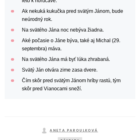
leto k horúčave.
Ak nekuká kukučka pred svätým Jánom, bude
neúrodný rok.
Na svätého Jána noc nebýva žiadna.
Aké počasie o Jáne býva, také aj Michal (29.
septembra) máva.
Na svätého Jána má byť lúka zhrabaná.
Svätý Ján otvára zime zasa dvere.
Čím skôr pred svätým Jánom hríby rastú, tým
skôr pred Vianocami sneží.
ANETA PAROULKOVÁ