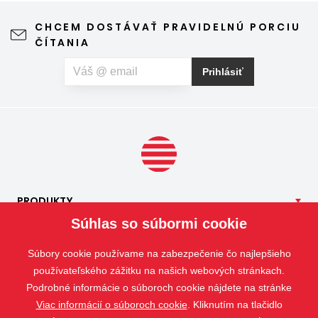
vďaka ktorému môžete vetrať bez obáv a užívať si jar aj
leto naplno. Kvalitná sieťka na hmyz zároveň nijako neruší
CHCEM DOSTÁVAŤ PRAVIDELNÚ PORCIU
výhľad z okna ani vzhľad domu, vyžaduje len minimálnu
ČÍTANIA
údržbu a môže prispieť aj k pokojnejšiemu spánku. Pokiaľ
vás okrem hmyzu trápia aj peľové alergie, môžete zvoliť
Prihlásiť
špeciálnu sieť proti peľu, ktorá pomáha obmedziť
množstvo peľových častíc prenikajúcich do interiéru.
PRODUKTY
Súhlas so súbormi cookie
NAŠE
SLUŽBY
APLIKÁCIE
Súbory cookie používame na zabezpečenie čo najlepšieho
ISOTRA
používateľského zážitku na našich webových stránkach.
Podrobné informácie o súboroch cookie nájdete na stránke
KONTAKT
Viac informácií o súboroch cookie
. Kliknutím na tlačidlo