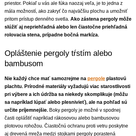
priestor. Pokiaľ u vás ale fúka naozaj veľa, je to jedna z
mála možností, ako zakryť čo najväčšiu plochu a umožniť
pritom prístup denného svetla.
Ako zástena pergoly môže
slúžiť aj nepriehľadná alebo len čiastočne priehľadná
rolovacia stena, prípadne bočná markíza.
Opláštenie pergoly tŕstím alebo
bambusom
Nie každý chce mať samozrejme na
pergole
plastovú
plachtu. Prírodné materiály vyžadujú viac starostlivosti
pri výbere a ich údržba sa niekedy skomplikuje (môžu
sa napríklad lúpať alebo plesnivieť), ale na pohľad sú
určite príjemnejšie.
Boky pergoly je možné v spodnej
časti opláštiť napríklad rákosovou alebo bambusovou
plotovou rohožou. Čiastočnú ochranu proti vetru poskytne
aj drevená mreža medzi stojkami pergoly porastená