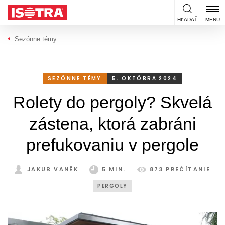
Preskočiť na obsah
HĽADAŤ
MENU
Sezónne témy
SEZÓNNE TÉMY
5. OKTÓBRA 2024
Rolety do pergoly? Skvelá
zástena, ktorá zabráni
prefukovaniu v pergole
JAKUB VANĚK
5 MIN.
873 PREČÍTANIE
PERGOLY