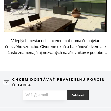
V teplých mesiacoch chceme mať doma čo najviac
čerstvého vzduchu. Otvorené okná a balkónové dvere ale
často znamenajú aj nezvaných návštevníkov v podobe
komárov, múch, ôs alebo drobného hmyzu. Sieť proti
hmyzu predstavuje jednoduché a elegantné riešenie,
vďaka ktorému môžete vetrať bez obáv a užívať si jar aj
leto naplno. Kvalitná sieťka na hmyz zároveň nijako neruší
CHCEM DOSTÁVAŤ PRAVIDELNÚ PORCIU
výhľad z okna ani vzhľad domu, vyžaduje len minimálnu
ČÍTANIA
údržbu a môže prispieť aj k pokojnejšiemu spánku. Pokiaľ
vás okrem hmyzu trápia aj peľové alergie, môžete zvoliť
Prihlásiť
špeciálnu sieť proti peľu, ktorá pomáha obmedziť
množstvo peľových častíc prenikajúcich do interiéru.