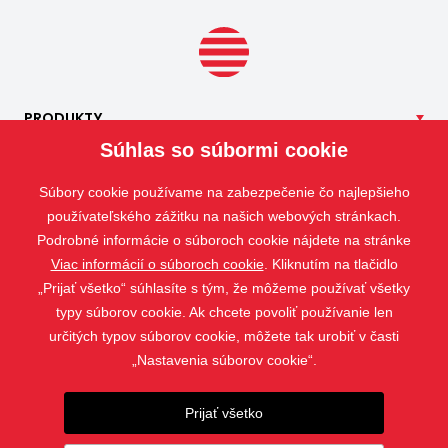
PRODUKTY
Súhlas so súbormi cookie
NAŠE
SLUŽBY
APLIKÁCIE
Súbory cookie používame na zabezpečenie čo najlepšieho
ISOTRA
používateľského zážitku na našich webových stránkach.
Podrobné informácie o súboroch cookie nájdete na stránke
KONTAKT
Viac informácií o súboroch cookie
. Kliknutím na tlačidlo
„Prijať všetko“ súhlasíte s tým, že môžeme používať všetky
typy súborov cookie. Ak chcete povoliť používanie len
určitých typov súborov cookie, môžete tak urobiť v časti
„Nastavenia súborov cookie“.
Prijať všetko