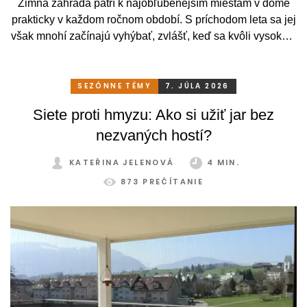
Zimná záhrada patrí k najobľúbenejším miestam v dome
prakticky v každom ročnom období. S príchodom leta sa jej
však mnohí začínajú vyhýbať, zvlášť, keď sa kvôli vysokým
teplotám premenia skôr na vyhriaty skleník než na
príjemné miesto na odpočinok. To je však škoda. Pritom
stačí relatívne málo. So správnym, praktickým a šikovným
SEZÓNNE TÉMY
7. JÚLA 2026
zatienením si svoju zimnú záhradu môžete užívať
Siete proti hmyzu: Ako si užiť jar bez
pohodlne a bez obmedzení po celý rok.
nezvaných hostí?
KATEŘINA JELENOVÁ
4 MIN.
873 PREČÍTANIE