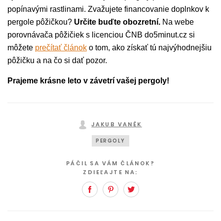
popínavými rastlinami. Zvažujete financovanie doplnkov k
pergole pôžičkou?
Určite buďte obozretní.
Na webe
porovnávača pôžičiek s licenciou ČNB do5minut.cz si
môžete
prečítať článok
o tom, ako získať tú najvýhodnejšiu
pôžičku a na čo si dať pozor.
Prajeme krásne leto v závetrí vašej pergoly!
JAKUB VANĚK
PERGOLY
PÁČIL SA VÁM ČLÁNOK?
ZDIEĽAJTE NA:
Facebook
Pinterest
Twitter