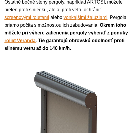
Ostatné bočné steny pergoly, napríklad ARTOSI, môžete
nielen proti slniečku, ale aj proti vetru ochrániť
screenovými roletami
alebo
vonkajšími žalúziami
. Pergola
priamo počíta s možnosťou ich zabudovania.
Okrem toho
môžete pri výbere zatienenia pergoly vyberať z ponuky
roliet Veranda
. Tie garantujú obrovskú odolnosť proti
silnému vetru až do 140 km/h.