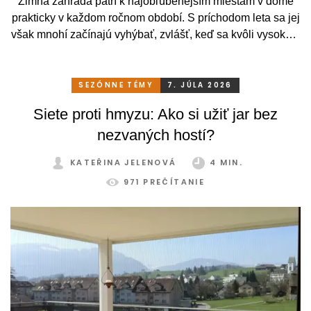
Zimná záhrada patrí k najobľúbenejším miestam v dome
prakticky v každom ročnom období. S príchodom leta sa jej
však mnohí začínajú vyhýbať, zvlášť, keď sa kvôli vysokým
teplotám premenia skôr na vyhriaty skleník než na
príjemné miesto na odpočinok. To je však škoda. Pritom
stačí relatívne málo. So správnym, praktickým a šikovným
SEZÓNNE TÉMY
7. JÚLA 2026
zatienením si svoju zimnú záhradu môžete užívať
Siete proti hmyzu: Ako si užiť jar bez
pohodlne a bez obmedzení po celý rok.
nezvaných hostí?
KATEŘINA JELENOVÁ
4 MIN.
971 PREČÍTANIE