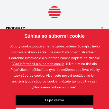
PRODUKTY
Súhlas so súbormi cookie
NAŠE
SLUŽBY
APLIKÁCIE
Súbory cookie používame na zabezpečenie čo najlepšieho
ISOTRA
používateľského zážitku na našich webových stránkach.
Podrobné informácie o súboroch cookie nájdete na stránke
KONTAKT
Viac informácií o súboroch cookie
. Kliknutím na tlačidlo
„Prijať všetko“ súhlasíte s tým, že môžeme používať všetky
typy súborov cookie. Ak chcete povoliť používanie len
určitých typov súborov cookie, môžete tak urobiť v časti
„Nastavenia súborov cookie“.
Prijať všetko