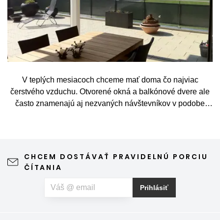
V teplých mesiacoch chceme mať doma čo najviac
čerstvého vzduchu. Otvorené okná a balkónové dvere ale
často znamenajú aj nezvaných návštevníkov v podobe
komárov, múch, ôs alebo drobného hmyzu. Sieť proti
hmyzu predstavuje jednoduché a elegantné riešenie,
vďaka ktorému môžete vetrať bez obáv a užívať si jar aj
leto naplno. Kvalitná sieťka na hmyz zároveň nijako neruší
CHCEM DOSTÁVAŤ PRAVIDELNÚ PORCIU
výhľad z okna ani vzhľad domu, vyžaduje len minimálnu
ČÍTANIA
údržbu a môže prispieť aj k pokojnejšiemu spánku. Pokiaľ
vás okrem hmyzu trápia aj peľové alergie, môžete zvoliť
Prihlásiť
špeciálnu sieť proti peľu, ktorá pomáha obmedziť
množstvo peľových častíc prenikajúcich do interiéru.