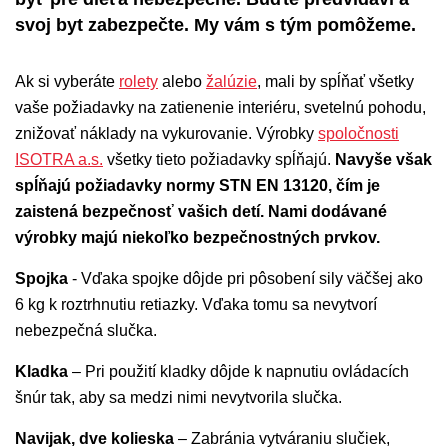
svoj byt zabezpečte. My vám s tým pomôžeme.
Ak si vyberáte
rolety
alebo
žalúzie
, mali by spĺňať všetky
vaše požiadavky na zatienenie interiéru, svetelnú pohodu,
znižovať náklady na vykurovanie. Výrobky
spoločnosti
ISOTRA a.s.
všetky tieto požiadavky spĺňajú.
Navyše však
spĺňajú požiadavky normy STN EN 13120, čím je
zaistená bezpečnosť vašich detí. Nami dodávané
výrobky majú niekoľko bezpečnostných prvkov.
Spojka
- Vďaka spojke dôjde pri pôsobení sily väčšej ako
6 kg k roztrhnutiu retiazky. Vďaka tomu sa nevytvorí
nebezpečná slučka.
Kladka
– Pri použití kladky dôjde k napnutiu ovládacích
šnúr tak, aby sa medzi nimi nevytvorila slučka.
Navijak, dve kolieska
– Zabránia vytváraniu slučiek,