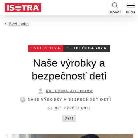
Preskočiť na obsah
HĽADAŤ
MENU
Svet Isotra
SVET ISOTRA
8. OKTÓBRA 2024
Naše výrobky a
bezpečnosť detí
KATEŘINA JELENOVÁ
NAŠE VÝROBKY A BEZPEČNOSŤ DETÍ
971 PREČÍTANIE
DETI