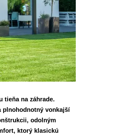
u tieňa na záhrade.
a plnohodnotný vonkajší
onštrukcii, odolným
fort, ktorý klasickú