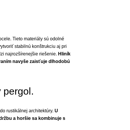
cele. Tieto materiály sú odolné
oriť stabilnú konštrukciu aj pri
zi najrozšírenejšie riešenie.
Hliník
ovaním navyše zaisťuje dlhodobú
y pergol.
 rustikálnej architektúry.
U
držbu a horšie sa kombinuje s