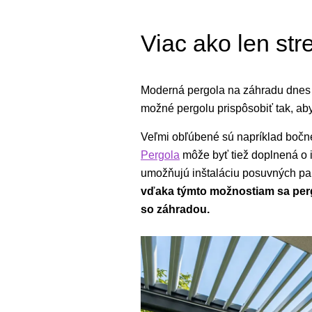
Viac ako len st
Moderná pergola na záhradu dnes
možné pergolu prispôsobiť tak, ab
Veľmi obľúbené sú napríklad boč
Pergola
môže byť tiež doplnená o i
umožňujú inštaláciu posuvných pan
vďaka týmto možnostiam sa perg
so záhradou.