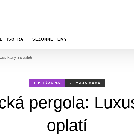
ET ISOTRA
SEZÓNNE TÉMY
us, ktorý sa oplatí
TIP TÝŽDŇA
7. MÁJA 2026
ická pergola: Luxus
oplatí