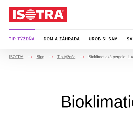
Preskočiť na obsah
TIP TÝŽDŇA
DOM A ZÁHRADA
UROB SI SÁM
SV
ISOTRA
Blog
Tip týždňa
Bioklimatická pergola: Lux
->
->
->
Bioklimat