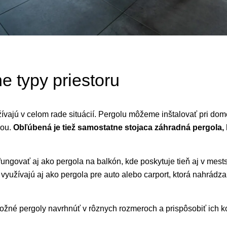
e typy priestoru
ívajú v celom rade situácií. Pergolu môžeme inštalovať pri dom
dou.
Obľúbená je tiež samostatne stojaca záhradná pergola, 
govať aj ako pergola na balkón, kde poskytuje tieň aj v mests
yužívajú aj ako pergola pre auto alebo carport, ktorá nahrádza 
ožné pergoly navrhnúť v rôznych rozmeroch a prispôsobiť ich k