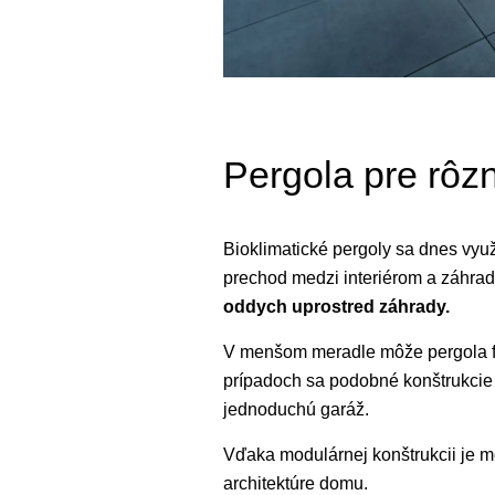
Pergola pre rôzn
Bioklimatické pergoly sa dnes využ
prechod medzi interiérom a záhra
oddych uprostred záhrady.
V menšom meradle môže pergola fun
prípadoch sa podobné konštrukcie v
jednoduchú garáž.
Vďaka modulárnej konštrukcii je m
architektúre domu.