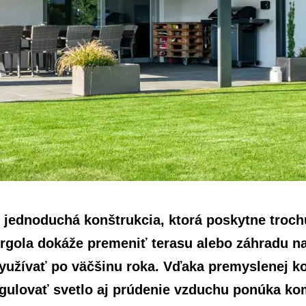
n jednoduchá konštrukcia, ktorá poskytne troch
rgola dokáže premeniť terasu alebo záhradu n
 využívať po väčšinu roka. Vďaka premyslenej k
gulovať svetlo aj prúdenie vzduchu ponúka kom