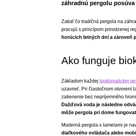
záhradnú pergolu posúva 
Zatiaľ čo tradičná pergola na záhr
pracujú s princípom prirodzenej reg
horúcich letných dní a zároveň
Ako funguje bio
Základom každej
bioklimatickej pe
uzavrieť. Pri čiastočnom otvorení 
zatienenie bez nepríjemného hroma
Dažďová voda je následne odvá
môže pergola pri dome fungovať 
Moderná pergola s lamelami je na
diaľkového ovládača alebo mobil