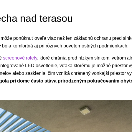
recha nad terasou
 môže ponúknuť oveľa viac než len základnú ochranu pred sln
y bola komfortná aj pri rôznych poveternostných podmienkach.
né
screenové rolety
, ktoré chránia pred nízkym slnkom, vetrom a
ntegrované LED osvetlenie, vďaka ktorému je možné priestor vy
elov alebo zasklenia, čím vzniká chránený vonkajší priestor vy
ola pri dome často stáva prirodzeným pokračovaním obytnej