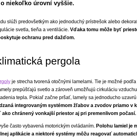
o niekoľko úrovní vyššie.
adu slúži predovšetkým ako jednoduchý prístrešok alebo dekorat
ulácie svetla, tieňa a ventilácie.
Vďaka tomu môže byť priesto
 poskytuje ochranu pred dažďom.
klimatická pergola
rgoly
je strecha tvorená otočnými lamelami. Tie je možné podľa
lamely prepúšťajú svetlo a zároveň umožňujú cirkuláciu vzduchu
denia tepla. Pokiaľ začne pršať, lamely sa jednoducho uzavrú
dzaná integrovaným systémom žľabov a zvodov priamo v ko
ako chránený vonkajší priestor aj pri premenlivom počasí.
vyše často vybavená motorickým ovládaním.
Polohu lamiel je
nej aplikácie a niektoré systémy môžu reagovať automaticky