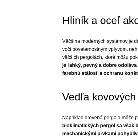
Hliník a oceľ ak
Väčšina moderných systémov je dne
voči poveternostným vplyvom, nehr
väčších pergolách, ktoré môžu pokr
je ľahký, pevný a dobre odoláva
farebnú stálosť a ochranu konšt
Vedľa kovových k
Napríklad drevená pergola môže pô
bioklimatických pergol sa však 
mechanickými prvkami pohyblivý