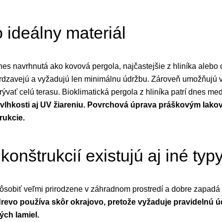
o ideálny materiál
s navrhnutá ako kovová pergola, najčastejšie z hliníka alebo o
dzavejú a vyžadujú len minimálnu údržbu. Zároveň umožňujú vytv
ývať celú terasu. Bioklimatická pergola z hliníka patrí dnes med
 vlhkosti aj UV žiareniu. Povrchová úprava práškovým lak
rukcie.
onštrukcií existujú aj iné typ
sobiť veľmi prirodzene v záhradnom prostredí a dobre zapadá do
drevo používa skôr okrajovo, pretože vyžaduje pravidelnú ú
ch lamiel.