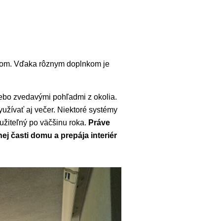
kom. Vďaka rôznym doplnkom je
lebo zvedavými pohľadmi z okolia.
užívať aj večer. Niektoré systémy
užiteľný po väčšinu roka.
Práve
 časti domu a prepája interiér