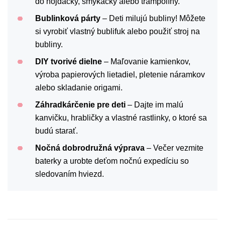
do hojdačky, šmýkačky alebo trampolíny.
Bublinková párty
– Deti milujú bubliny! Môžete
si vyrobiť vlastný bublifuk alebo použiť stroj na
bubliny.
DIY tvorivé dielne
– Maľovanie kamienkov,
výroba papierových lietadiel, pletenie náramkov
alebo skladanie origami.
Záhradkárčenie pre deti
– Dajte im malú
kanvičku, hrabličky a vlastné rastlinky, o ktoré sa
budú starať.
Nočná dobrodružná výprava
– Večer vezmite
baterky a urobte deťom nočnú expedíciu so
sledovaním hviezd.