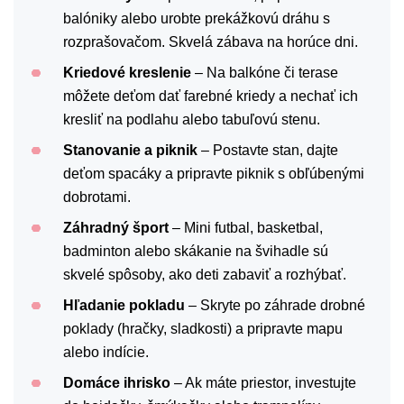
balóniky alebo urobte prekážkovú dráhu s
rozprašovačom. Skvelá zábava na horúce dni.
Kriedové kreslenie
– Na balkóne či terase
môžete deťom dať farebné kriedy a nechať ich
kresliť na podlahu alebo tabuľovú stenu.
Stanovanie a piknik
– Postavte stan, dajte
deťom spacáky a pripravte piknik s obľúbenými
dobrotami.
Záhradný šport
– Mini futbal, basketbal,
badminton alebo skákanie na švihadle sú
skvelé spôsoby, ako deti zabaviť a rozhýbať.
Hľadanie pokladu
– Skryte po záhrade drobné
poklady (hračky, sladkosti) a pripravte mapu
alebo indície.
Domáce ihrisko
– Ak máte priestor, investujte