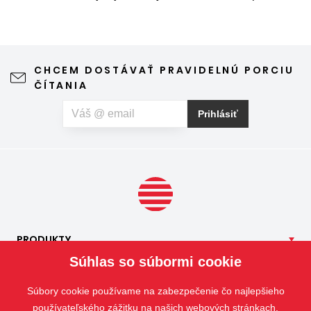
komárov, múch, ôs alebo drobného hmyzu. Sieť proti
hmyzu predstavuje jednoduché a elegantné riešenie,
vďaka ktorému môžete vetrať bez obáv a užívať si jar aj
leto naplno. Kvalitná sieťka na hmyz zároveň nijako neruší
CHCEM DOSTÁVAŤ PRAVIDELNÚ PORCIU
výhľad z okna ani vzhľad domu, vyžaduje len minimálnu
ČÍTANIA
údržbu a môže prispieť aj k pokojnejšiemu spánku. Pokiaľ
vás okrem hmyzu trápia aj peľové alergie, môžete zvoliť
Prihlásiť
špeciálnu sieť proti peľu, ktorá pomáha obmedziť
množstvo peľových častíc prenikajúcich do interiéru.
PRODUKTY
Súhlas so súbormi cookie
NAŠE
SLUŽBY
APLIKÁCIE
Súbory cookie používame na zabezpečenie čo najlepšieho
ISOTRA
používateľského zážitku na našich webových stránkach.