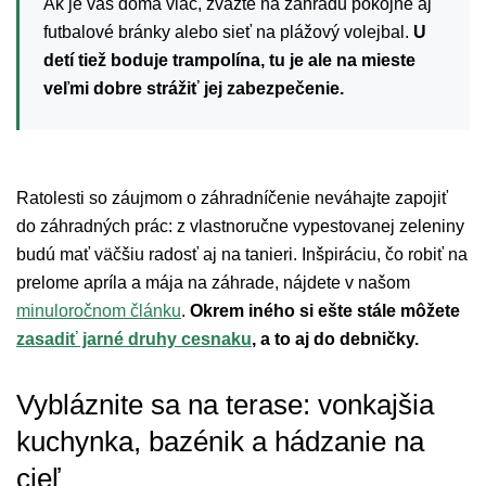
Ak je vás doma viac, zvážte na záhradu pokojne aj
futbalové bránky alebo sieť na plážový volejbal.
U
detí tiež boduje trampolína, tu je ale na mieste
veľmi dobre strážiť jej zabezpečenie.
Ratolesti so záujmom o záhradníčenie neváhajte zapojiť
do záhradných prác: z vlastnoručne vypestovanej zeleniny
budú mať väčšiu radosť aj na tanieri. Inšpiráciu, čo robiť na
prelome apríla a mája na záhrade, nájdete v našom
minuloročnom článku
.
Okrem iného si ešte stále môžete
zasadiť jarné druhy cesnaku
, a to aj do debničky.
Vybláznite sa na terase: vonkajšia
kuchynka, bazénik a hádzanie na
cieľ