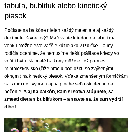
tabuľa, bublifuk alebo kinetický
piesok
Počítate na balkóne nielen každý meter, ale aj každý
decimeter štvorcový? Maľovanie kriedou na tabuli má
vonku možno ešte väčšie kúzlo ako v izbičke – a my
rodičia oceníme, že nemusíme riešiť prášiace kriedy vo
vnútri bytu. Na malé balkóny môžete tiež preniesť
minipieskovisko (čiže hraciu podložku so zvýšenými
okrajmi) na kinetický piesok. Vďaka zmenšeným formičkám
sa s ním deti vyhrajú aj na ploche veľkosti plechu na
pečenie.
A aj na balkón, kam si sotva stúpnete, sa
zmestí dieťa s bublifukom – a stavte sa, že tam vydrží
dlho!