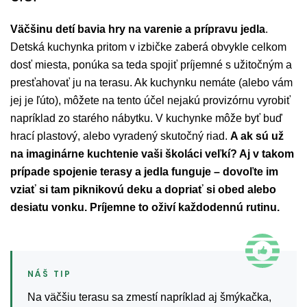
Väčšinu detí bavia hry na varenie a prípravu jedla
.
Detská kuchynka pritom v izbičke zaberá obvykle celkom
dosť miesta, ponúka sa teda spojiť príjemné s užitočným a
presťahovať ju na terasu. Ak kuchynku nemáte (alebo vám
jej je ľúto), môžete na tento účel nejakú provizórnu vyrobiť
napríklad zo starého nábytku. V kuchynke môže byť buď
hrací plastový, alebo vyradený skutočný riad.
A ak sú už
na imaginárne kuchtenie vaši školáci veľkí? Aj v takom
prípade spojenie terasy a jedla funguje – dovoľte im
vziať si tam piknikovú deku a dopriať si obed alebo
desiatu vonku. Príjemne to oživí každodennú rutinu.
Na väčšiu terasu sa zmestí napríklad aj šmýkačka,