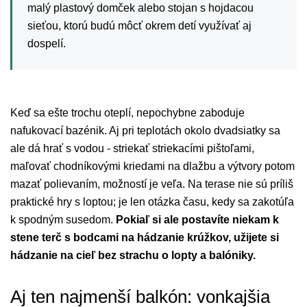
malý plastový domček alebo stojan s hojdacou
sieťou, ktorú budú môcť okrem detí využívať aj
dospelí.
Keď sa ešte trochu oteplí, nepochybne zaboduje
nafukovací bazénik. Aj pri teplotách okolo dvadsiatky sa
ale dá hrať s vodou - striekať striekacími pištoľami,
maľovať chodníkovými kriedami na dlažbu a výtvory potom
mazať polievaním, možností je veľa. Na terase nie sú príliš
praktické hry s loptou; je len otázka času, kedy sa zakotúľa
k spodným susedom.
Pokiaľ si ale postavíte niekam k
stene terč s bodcami na hádzanie krúžkov, užijete si
hádzanie na cieľ bez strachu o lopty a balóniky.
Aj ten najmenší balkón: vonkajšia