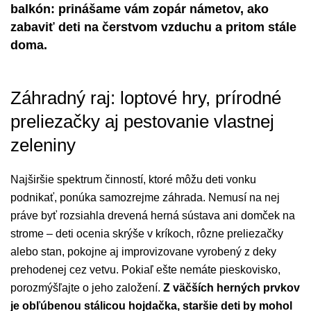
balkón: prinášame vám zopár námetov, ako
zabaviť deti na čerstvom vzduchu a pritom stále
doma.
Záhradný raj: loptové hry, prírodné
preliezačky aj pestovanie vlastnej
zeleniny
Najširšie spektrum činností, ktoré môžu deti vonku
podnikať, ponúka samozrejme záhrada. Nemusí na nej
práve byť rozsiahla drevená herná sústava ani domček na
strome – deti ocenia skrýše v kríkoch, rôzne preliezačky
alebo stan, pokojne aj improvizovane vyrobený z deky
prehodenej cez vetvu. Pokiaľ ešte nemáte pieskovisko,
porozmýšľajte o jeho založení.
Z väčších herných prvkov
je obľúbenou stálicou hojdačka, staršie deti by mohol