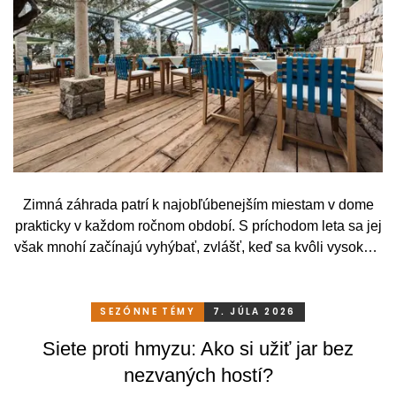
Zimná záhrada patrí k najobľúbenejším miestam v dome
prakticky v každom ročnom období. S príchodom leta sa jej
však mnohí začínajú vyhýbať, zvlášť, keď sa kvôli vysokým
teplotám premenia skôr na vyhriaty skleník než na
príjemné miesto na odpočinok. To je však škoda. Pritom
stačí relatívne málo. So správnym, praktickým a šikovným
SEZÓNNE TÉMY
7. JÚLA 2026
zatienením si svoju zimnú záhradu môžete užívať
Siete proti hmyzu: Ako si užiť jar bez
pohodlne a bez obmedzení po celý rok.
nezvaných hostí?