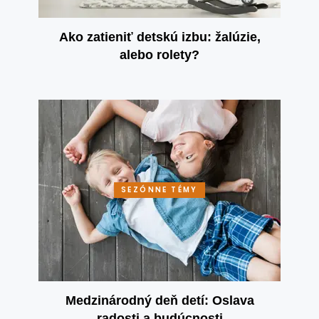
Ako zatieniť detskú izbu: žalúzie,
alebo rolety?
SEZÓNNE TÉMY
Medzinárodný deň detí: Oslava
radosti a budúcnosti