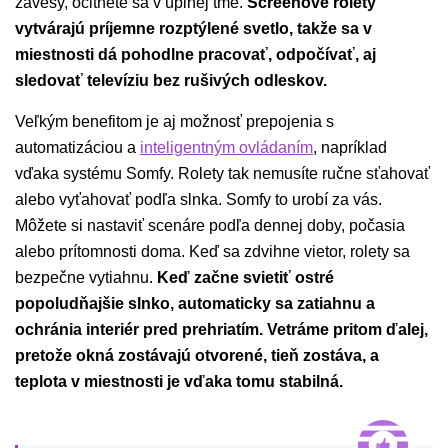
závesy, ocitnete sa v úplnej tme.
Screenové rolety
vytvárajú príjemne rozptýlené svetlo, takže sa v
miestnosti dá pohodlne pracovať, odpočívať, aj
sledovať televíziu bez rušivých odleskov.
Veľkým benefitom je aj možnosť prepojenia s
automatizáciou a
inteligentným ovládaním
, napríklad
vďaka systému Somfy. Rolety tak nemusíte ručne sťahovať
alebo vyťahovať podľa slnka. Somfy to urobí za vás.
Môžete si nastaviť scenáre podľa dennej doby, počasia
alebo prítomnosti doma. Keď sa zdvihne vietor, rolety sa
bezpečne vytiahnu.
Keď začne svietiť ostré
popoludňajšie slnko, automaticky sa zatiahnu a
ochránia interiér pred prehriatím. Vetráme pritom ďalej,
pretože okná zostávajú otvorené, tieň zostáva, a
teplota v miestnosti je vďaka tomu stabilná.