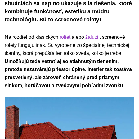
situáciách sa naplno ukazuje sila riešenia, ktoré
kombinuje funkčnosť, estetiku a múdru
technológiu. Sú to screenové rolety!
Na rozdiel od klasických
roliet
alebo
žalúzií
, screenové
rolety fungujú inak. Sú vyrobené zo špeciálnej technickej
tkaniny, ktorá prepúšťa len toľko svetla, koľko je treba.
Umožňujú teda vetrať aj so stiahnutým tienením,
pretože nezatvárajú priestor úplne. Interiér tak zostáva
presvetlený, ale zároveň chránený pred priamym
slnkom, horúčavou a zvedavými pohľadmi zvonku.