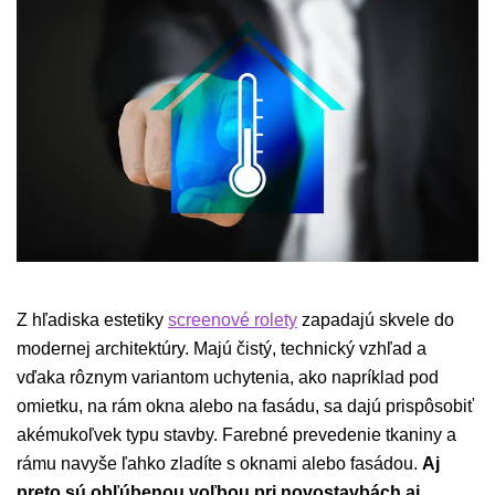
Z hľadiska estetiky
screenové rolety
zapadajú skvele do
modernej architektúry. Majú čistý, technický vzhľad a
vďaka rôznym variantom uchytenia, ako napríklad pod
omietku, na rám okna alebo na fasádu, sa dajú prispôsobiť
akémukoľvek typu stavby. Farebné prevedenie tkaniny a
rámu navyše ľahko zladíte s oknami alebo fasádou.
Aj
preto sú obľúbenou voľbou pri novostavbách aj