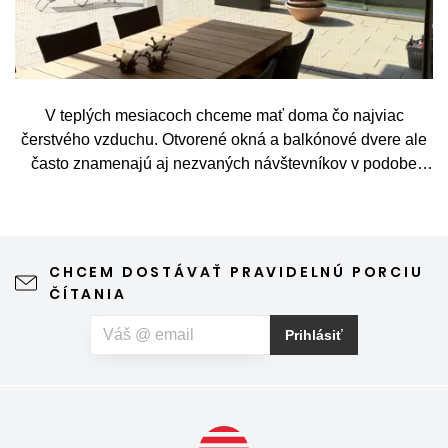
V teplých mesiacoch chceme mať doma čo najviac
čerstvého vzduchu. Otvorené okná a balkónové dvere ale
často znamenajú aj nezvaných návštevníkov v podobe
komárov, múch, ôs alebo drobného hmyzu. Sieť proti
hmyzu predstavuje jednoduché a elegantné riešenie,
vďaka ktorému môžete vetrať bez obáv a užívať si jar aj
leto naplno. Kvalitná sieťka na hmyz zároveň nijako neruší
CHCEM DOSTÁVAŤ PRAVIDELNÚ PORCIU
výhľad z okna ani vzhľad domu, vyžaduje len minimálnu
ČÍTANIA
údržbu a môže prispieť aj k pokojnejšiemu spánku. Pokiaľ
vás okrem hmyzu trápia aj peľové alergie, môžete zvoliť
Prihlásiť
špeciálnu sieť proti peľu, ktorá pomáha obmedziť
množstvo peľových častíc prenikajúcich do interiéru.