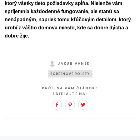
ktorý všetky tieto požiadavky spĺňa. Nielenže vám
spríjemnia každodenné fungovanie, ale stanú sa
nenápadným, napriek tomu kľúčovým detailom, ktorý
urobí z vášho domova miesto, kde sa dobre dýcha a
dobre žije.
JAKUB VANĚK
SCREENOVÉ ROLETY
PÁČIL SA VÁM ČLÁNOK?
ZDIEĽAJTE NA:
Facebook
Pinterest
Twitter