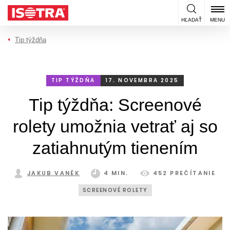
Preskočiť na obsah
HĽADAŤ
MENU
Tip týždňa
TIP TÝŽDŇA
17. NOVEMBRA 2025
Tip týždňa: Screenové
rolety umožnia vetrať aj so
zatiahnutým tienením
JAKUB VANĚK
4 MIN.
452 PREČÍTANIE
SCREENOVÉ ROLETY