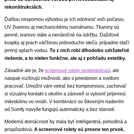
rekonštrukciách.
Ďalšou nespornou výhodou je ich odolnosť voči počasiu,
UV žiareniu aj mechanickému namáhaniu. Tkaniny sú
pevné, tvarovo stále a nenáročné na údržbu. Dažďové
kvapky aj prach väčšinou jednoducho stečú, prípadne stačí
jemný oplach vodou.
To z nich robí dlhodobo udržateľné
riešenie, a to nielen funkčne, ale aj z pohľadu estetiky.
Zásadné ale je, že
screenové rolety neobmedzujú
, ale
naopak rozširujú možnosti, ako s priestorom a svetlom
pracovať. Umožní vám vetrať bez kompromisov, zachovať
si vizuálny kontakt s okolím a zároveň si vytvoriť príjemnú
mikroklímu vo vnútri. V kombinácii so šikovným riadením
od Somfy navyše fungujú automaticky a bez starostí.
Moderná domácnosť by mala byť inteligentná, pohodlná a
prispôsobivá.
A screenové rolety sú presne ten prvok,