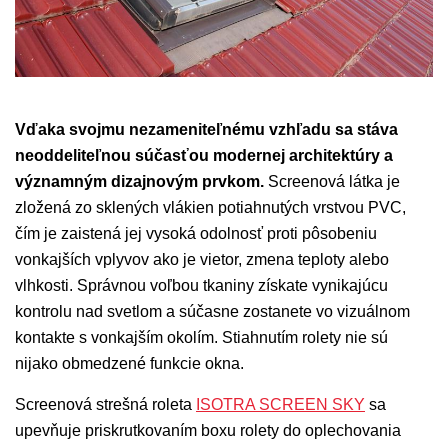
Vďaka svojmu nezameniteľnému vzhľadu sa stáva
neoddeliteľnou súčasťou modernej architektúry a
významným dizajnovým prvkom.
Screenová látka je
zložená zo sklených vlákien potiahnutých vrstvou PVC,
čím je zaistená jej vysoká odolnosť proti pôsobeniu
vonkajších vplyvov ako je vietor, zmena teploty alebo
vlhkosti. Správnou voľbou tkaniny získate vynikajúcu
kontrolu nad svetlom a súčasne zostanete vo vizuálnom
kontakte s vonkajším okolím. Stiahnutím rolety nie sú
nijako obmedzené funkcie okna.
Screenová strešná roleta
ISOTRA SCREEN SKY
sa
upevňuje priskrutkovaním boxu rolety do oplechovania