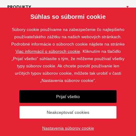
PRODUKTY
Súhlas so súbormi cookie
NAŠE
SLUŽBY
APLIKÁCIE
Súbory cookie používame na zabezpečenie čo najlepšieho
ISOTRA
používateľského zážitku na našich webových stránkach.
Podrobné informácie o súboroch cookie nájdete na stránke
KONTAKT
Viac informácií o súboroch cookie
. Kliknutím na tlačidlo
„Prijať všetko“ súhlasíte s tým, že môžeme používať všetky
typy súborov cookie. Ak chcete povoliť používanie len
určitých typov súborov cookie, môžete tak urobiť v časti
„Nastavenia súborov cookie“.
Prijať všetko
Neakceptovať cookies
© 2019 - 2026 ISOTRA a.s.
Nastavenia súborov cookie
vytvoril
webProgress