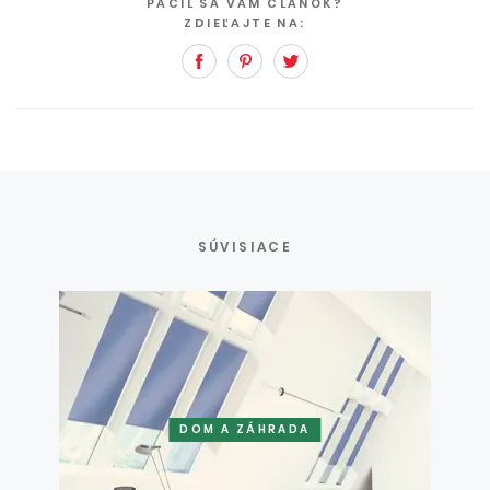
PÁČIL SA VÁM ČLÁNOK?
ZDIEĽAJTE NA:
Facebook
Pinterest
Twitter
SÚVISIACE
DOM A ZÁHRADA