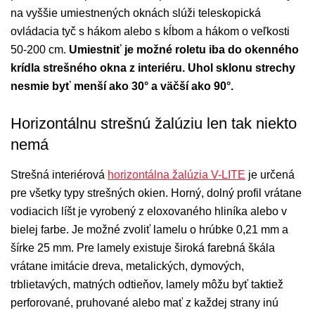
na vyššie umiestnených oknách slúži teleskopická
ovládacia tyč s hákom alebo s kĺbom a hákom o veľkosti
50-200 cm.
Umiestniť je možné roletu iba do okenného
krídla strešného okna z interiéru. Uhol sklonu strechy
nesmie byť menší ako 30° a väčší ako 90°.
Horizontálnu strešnú žalúziu len tak niekto
nemá
Strešná interiérová
horizontálna žalúzia V-LITE
je určená
pre všetky typy strešných okien. Horný, dolný profil vrátane
vodiacich líšt je vyrobený z eloxovaného hliníka alebo v
bielej farbe. Je možné zvoliť lamelu o hrúbke 0,21 mm a
šírke 25 mm. Pre lamely existuje široká farebná škála
vrátane imitácie dreva, metalických, dymových,
trblietavých, matných odtieňov, lamely môžu byť taktiež
perforované, pruhované alebo mať z každej strany inú