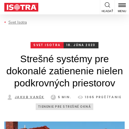
Preskočiť na obsah
HĽADAŤ
MENU
Svet Isotra
SVET ISOTRA
18. JÚNA 2023
Strešné systémy pre
dokonalé zatienenie nielen
podkrovných priestorov
JAKUB VANĚK
5 MIN.
1365 PREČÍTANIE
TIENENIE PRE STREŠNÉ OKNÁ