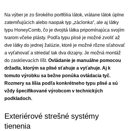
Na výber je zo širokého portfólia látok, vrátane látok úplne
zatemňujúcich alebo naopak typ „záclonka“, ale aj látky
typu HoneyComb, čo je dvojitá látka pripomínajúca svojím
tvarom včelie plásty. Podľa typu plisé je možné zvoliť až
dve látky do jednej žalúzie, ktoré je možné rôzne sťahovať
a vyťahovať a striedať tak dva dizajny. Je možná montáž
do zasklievacích líšt.
Ovládanie je manuálne pomocou
držadla, ktorým sa plisé sťahuje a vyťahuje. Aj k
tomuto výrobku sa bežne ponúka ovládacia tyč.
Rozmery sa líšia podľa konkrétneho typu plisé a sú
vždy špecifikované výrobcom v technických
podkladoch.
Exteriérové strešné systémy
tienenia