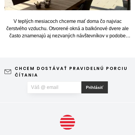
V teplých mesiacoch chceme mať doma čo najviac
čerstvého vzduchu. Otvorené okná a balkónové dvere ale
často znamenajú aj nezvaných návštevníkov v podobe
komárov, múch, ôs alebo drobného hmyzu. Sieť proti
hmyzu predstavuje jednoduché a elegantné riešenie,
vďaka ktorému môžete vetrať bez obáv a užívať si jar aj
leto naplno. Kvalitná sieťka na hmyz zároveň nijako neruší
CHCEM DOSTÁVAŤ PRAVIDELNÚ PORCIU
výhľad z okna ani vzhľad domu, vyžaduje len minimálnu
ČÍTANIA
údržbu a môže prispieť aj k pokojnejšiemu spánku. Pokiaľ
vás okrem hmyzu trápia aj peľové alergie, môžete zvoliť
Prihlásiť
špeciálnu sieť proti peľu, ktorá pomáha obmedziť
množstvo peľových častíc prenikajúcich do interiéru.