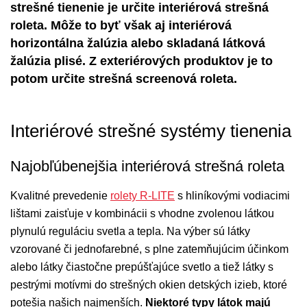
strešné tienenie je určite interiérová strešná
roleta. Môže to byť však aj interiérová
horizontálna žalúzia alebo skladaná látková
žalúzia plisé. Z exteriérových produktov je to
potom určite strešná screenová roleta.
Interiérové strešné systémy tienenia
Najobľúbenejšia interiérová strešná roleta
Kvalitné prevedenie
rolety R-LITE
s hliníkovými vodiacimi
lištami zaisťuje v kombinácii s vhodne zvolenou látkou
plynulú reguláciu svetla a tepla. Na výber sú látky
vzorované či jednofarebné, s plne zatemňujúcim účinkom
alebo látky čiastočne prepúšťajúce svetlo a tiež látky s
pestrými motívmi do strešných okien detských izieb, ktoré
potešia našich najmenších.
Niektoré typy látok majú