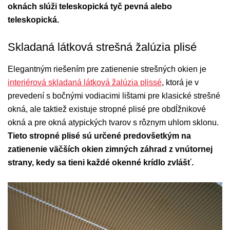
oknách slúži teleskopická tyč pevná alebo
teleskopická.
Skladaná látková strešná žalúzia plisé
Elegantným riešením pre zatienenie strešných okien je
interiérová skladaná látková žalúzia plissé
, ktorá je v
prevedení s bočnými vodiacimi lištami pre klasické strešné
okná, ale taktiež existuje stropné plisé pre obdĺžnikové
okná a pre okná atypických tvarov s rôznym uhlom sklonu.
Tieto stropné plisé sú určené predovšetkým na
zatienenie väčších okien zimných záhrad z vnútornej
strany, kedy sa tieni každé okenné krídlo zvlášť.