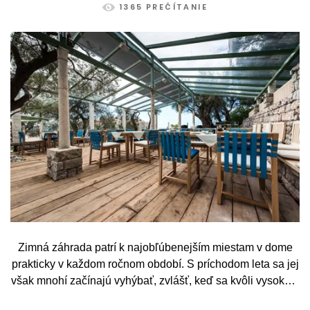
1365 PREČÍTANIE
Zimná záhrada patrí k najobľúbenejším miestam v dome
prakticky v každom ročnom období. S príchodom leta sa jej
však mnohí začínajú vyhýbať, zvlášť, keď sa kvôli vysokým
teplotám premenia skôr na vyhriaty skleník než na