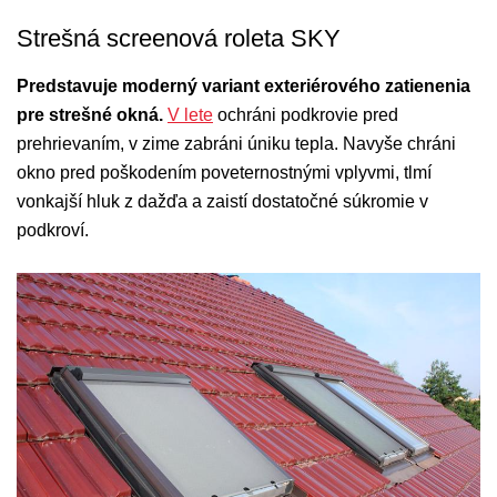
Strešná screenová roleta SKY
Predstavuje moderný variant exteriérového zatienenia
pre strešné okná.
V lete
ochráni podkrovie pred
prehrievaním, v zime zabráni úniku tepla. Navyše chráni
okno pred poškodením poveternostnými vplyvmi, tlmí
vonkajší hluk z dažďa a zaistí dostatočné súkromie v
podkroví.