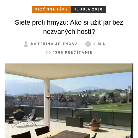
príjemné miesto na odpočinok. To je však škoda. Pritom
stačí relatívne málo. So správnym, praktickým a šikovným
SEZÓNNE TÉMY
7. JÚLA 2026
zatienením si svoju zimnú záhradu môžete užívať
Siete proti hmyzu: Ako si užiť jar bez
pohodlne a bez obmedzení po celý rok.
nezvaných hostí?
KATEŘINA JELENOVÁ
4 MIN.
1365 PREČÍTANIE