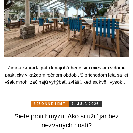
Zimná záhrada patrí k najobľúbenejším miestam v dome
prakticky v každom ročnom období. S príchodom leta sa jej
však mnohí začínajú vyhýbať, zvlášť, keď sa kvôli vysokým
teplotám premenia skôr na vyhriaty skleník než na
príjemné miesto na odpočinok. To je však škoda. Pritom
stačí relatívne málo. So správnym, praktickým a šikovným
SEZÓNNE TÉMY
7. JÚLA 2026
zatienením si svoju zimnú záhradu môžete užívať
Siete proti hmyzu: Ako si užiť jar bez
pohodlne a bez obmedzení po celý rok.
nezvaných hostí?