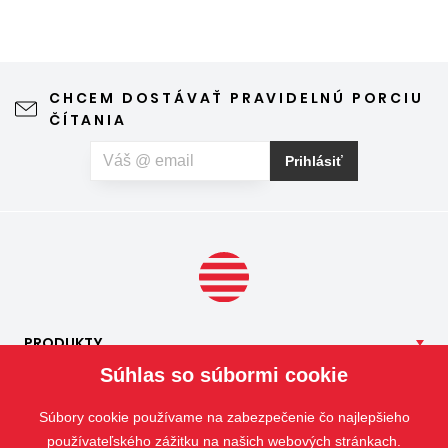
komárov, múch, ôs alebo drobného hmyzu. Sieť proti
hmyzu predstavuje jednoduché a elegantné riešenie,
vďaka ktorému môžete vetrať bez obáv a užívať si jar aj
leto naplno. Kvalitná sieťka na hmyz zároveň nijako neruší
CHCEM DOSTÁVAŤ PRAVIDELNÚ PORCIU
výhľad z okna ani vzhľad domu, vyžaduje len minimálnu
ČÍTANIA
údržbu a môže prispieť aj k pokojnejšiemu spánku. Pokiaľ
vás okrem hmyzu trápia aj peľové alergie, môžete zvoliť
Prihlásiť
špeciálnu sieť proti peľu, ktorá pomáha obmedziť
množstvo peľových častíc prenikajúcich do interiéru.
PRODUKTY
Súhlas so súbormi cookie
NAŠE
SLUŽBY
APLIKÁCIE
Súbory cookie používame na zabezpečenie čo najlepšieho
ISOTRA
používateľského zážitku na našich webových stránkach.