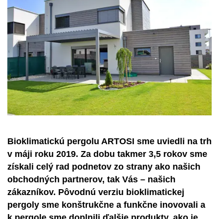
Bioklimatickú pergolu ARTOSI sme uviedli na trh
v máji roku 2019. Za dobu takmer 3,5 rokov sme
získali celý rad podnetov zo strany ako našich
obchodných partnerov, tak Vás – našich
zákazníkov. Pôvodnú verziu bioklimatickej
pergoly sme konštrukčne a funkčne inovovali a
k pergole sme doplnili ďalšie produkty, ako je