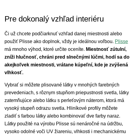
Pre dokonalý vzhľad interiéru
Či už chcete podčiarknuť vzhľad danej miestnosti alebo
použiť Plisse ako doplnok, vždy je ideálnou voľbou.
Plisse
má mnoho výhod, ktoré určite oceníte.
Miestnosť zútulní,
zníži hlučnosť, chráni pred slnečnými lúčmi, hodí sa do
akejkoľvek miestnosti, vrátane kúpeľní, kde je zvýšená
vlhkosť.
Vybrať si môžete plisované látky v mnohých farebných
prevedeniach, s rôznym stupňom priepustnosti svetla, látky
zatemňujúce alebo látku s perleťovým náterom, ktorá má
vysoký stupeň odrazu svetla. Hliníkové profily môžete
zladiť s farbou látky alebo kombinovať dve farby naraz.
Látky použité na výrobu Plisse sú nenáročné na údržbu,
vysoko odolné voči UV žiareniu, vlhkosti i mechanickému