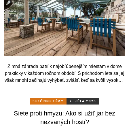
Zimná záhrada patrí k najobľúbenejším miestam v dome
prakticky v každom ročnom období. S príchodom leta sa jej
však mnohí začínajú vyhýbať, zvlášť, keď sa kvôli vysokým
teplotám premenia skôr na vyhriaty skleník než na
príjemné miesto na odpočinok. To je však škoda. Pritom
stačí relatívne málo. So správnym, praktickým a šikovným
SEZÓNNE TÉMY
7. JÚLA 2026
zatienením si svoju zimnú záhradu môžete užívať
Siete proti hmyzu: Ako si užiť jar bez
pohodlne a bez obmedzení po celý rok.
nezvaných hostí?