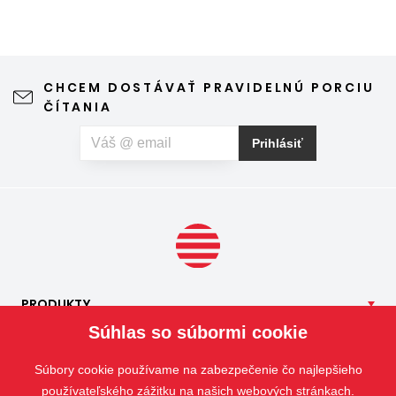
komárov, múch, ôs alebo drobného hmyzu. Sieť proti
hmyzu predstavuje jednoduché a elegantné riešenie,
vďaka ktorému môžete vetrať bez obáv a užívať si jar aj
leto naplno. Kvalitná sieťka na hmyz zároveň nijako neruší
CHCEM DOSTÁVAŤ PRAVIDELNÚ PORCIU
výhľad z okna ani vzhľad domu, vyžaduje len minimálnu
ČÍTANIA
údržbu a môže prispieť aj k pokojnejšiemu spánku. Pokiaľ
vás okrem hmyzu trápia aj peľové alergie, môžete zvoliť
Prihlásiť
špeciálnu sieť proti peľu, ktorá pomáha obmedziť
množstvo peľových častíc prenikajúcich do interiéru.
PRODUKTY
Súhlas so súbormi cookie
NAŠE
SLUŽBY
APLIKÁCIE
Súbory cookie používame na zabezpečenie čo najlepšieho
ISOTRA
používateľského zážitku na našich webových stránkach.