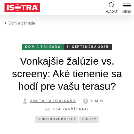
Preskočiť na obsah
HĽADAŤ
MENU
Dom a záhrada
DOM A ZÁHRADA
3. SEPTEMBRA 2025
Vonkajšie žalúzie vs.
screeny: Aké tienenie sa
hodí pre vašu terasu?
ANETA PAROULKOVÁ
4 MIN.
834 PREČÍTANIE
SCREENOVÉ ROLETY
ROLETY