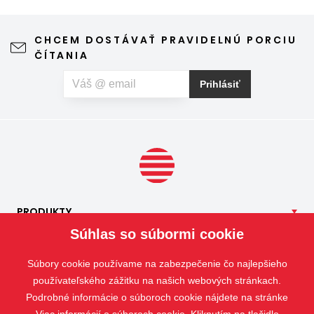
vďaka ktorému môžete vetrať bez obáv a užívať si jar aj
leto naplno. Kvalitná sieťka na hmyz zároveň nijako neruší
CHCEM DOSTÁVAŤ PRAVIDELNÚ PORCIU
výhľad z okna ani vzhľad domu, vyžaduje len minimálnu
ČÍTANIA
údržbu a môže prispieť aj k pokojnejšiemu spánku. Pokiaľ
vás okrem hmyzu trápia aj peľové alergie, môžete zvoliť
Prihlásiť
špeciálnu sieť proti peľu, ktorá pomáha obmedziť
množstvo peľových častíc prenikajúcich do interiéru.
PRODUKTY
Súhlas so súbormi cookie
NAŠE
SLUŽBY
APLIKÁCIE
Súbory cookie používame na zabezpečenie čo najlepšieho
ISOTRA
používateľského zážitku na našich webových stránkach.
Podrobné informácie o súboroch cookie nájdete na stránke
KONTAKT