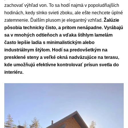
zachovať výhľad von. To sa hodí najmä v popoludňajších
hodinách, kedy slnko svieti zboku, ale ešte nechcete úplné
zatemnenie. Ďalším plusom je elegantný vzhľad.
Žalúzie
pôsobia technicky čisto, a pritom nenápadne. Vyrábajú
sa v mnohých odtieňoch a vďaka štíhlym lamelám
často lepšie ladia s minimalistickým alebo
industriálnym štýlom. Hodí sa predovšetkým na
presklené steny a veľké okná nadväzujúce na terasu,
kde umožňujú efektívne kontrolovať prísun svetla do
interiéru.