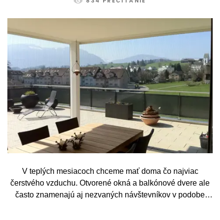
834 PREČÍTANIE
V teplých mesiacoch chceme mať doma čo najviac
čerstvého vzduchu. Otvorené okná a balkónové dvere ale
často znamenajú aj nezvaných návštevníkov v podobe
komárov, múch, ôs alebo drobného hmyzu. Sieť proti
hmyzu predstavuje jednoduché a elegantné riešenie,