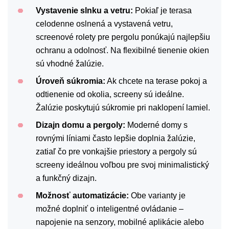
Vystavenie slnku a vetru:
Pokiaľ je terasa
celodenne oslnená a vystavená vetru,
screenové rolety pre pergolu ponúkajú najlepšiu
ochranu a odolnosť. Na flexibilné tienenie okien
sú vhodné žalúzie.
Úroveň súkromia:
Ak chcete na terase pokoj a
odtienenie od okolia, screeny sú ideálne.
Žalúzie poskytujú súkromie pri naklopení lamiel.
Dizajn domu a pergoly:
Moderné domy s
rovnými líniami často lepšie doplnia žalúzie,
zatiaľ čo pre vonkajšie priestory a pergoly sú
screeny ideálnou voľbou pre svoj minimalistický
a funkčný dizajn.
Možnosť automatizácie:
Obe varianty je
možné doplniť o inteligentné ovládanie –
napojenie na senzory, mobilné aplikácie alebo