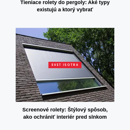
Tieniace rolety do pergoly: Aké typy
existujú a ktorý vybrať
SVET ISOTRA
Screenové rolety: Štýlový spôsob,
ako ochrániť interiér pred slnkom