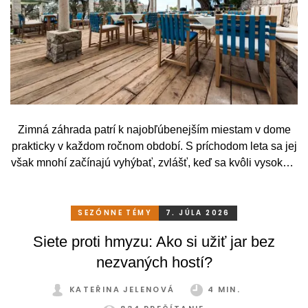
Zimná záhrada patrí k najobľúbenejším miestam v dome
prakticky v každom ročnom období. S príchodom leta sa jej
však mnohí začínajú vyhýbať, zvlášť, keď sa kvôli vysokým
teplotám premenia skôr na vyhriaty skleník než na
príjemné miesto na odpočinok. To je však škoda. Pritom
stačí relatívne málo. So správnym, praktickým a šikovným
SEZÓNNE TÉMY
7. JÚLA 2026
zatienením si svoju zimnú záhradu môžete užívať
Siete proti hmyzu: Ako si užiť jar bez
pohodlne a bez obmedzení po celý rok.
nezvaných hostí?
KATEŘINA JELENOVÁ
4 MIN.