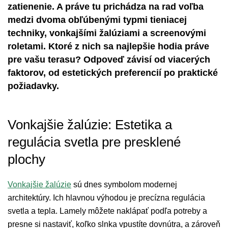
zatienenie. A práve tu prichádza na rad voľba
medzi dvoma obľúbenými typmi tieniacej
techniky, vonkajšími žalúziami a screenovými
roletami. Ktoré z nich sa najlepšie hodia práve
pre vašu terasu? Odpoveď závisí od viacerých
faktorov, od estetických preferencií po praktické
požiadavky.
Vonkajšie žalúzie: Estetika a
regulácia svetla pre presklené
plochy
Vonkajšie žalúzie
sú dnes symbolom modernej
architektúry. Ich hlavnou výhodou je precízna regulácia
svetla a tepla. Lamely môžete naklápať podľa potreby a
presne si nastaviť, koľko slnka vpustíte dovnútra, a zároveň