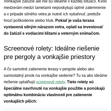
Vonkajšie žalúzie ale nie sú ideálne v každej situácii. Kvôli
medzerám medzi lamelami neposkytujú úplné zatemnenie
a v prípade silného vetra je nutné ich vytiahnuť, pretože
hrozí poškodenie alebo hluk.
Pokiaľ je vaša terasa
vystavená silným nárazom vetra, oplatí sa investovať
do žalúzií s vodiacimi lištami a veterným snímačom.
Screenové rolety: Ideálne riešenie
pre pergoly a vonkajšie priestory
A čo samotné zatienenie terasy v pergole alebo ako
samostatný prvok na vonkajšie sedenie? Tu sa ako ideálne
riešenie uplatňujú
screenové rolety
.
Tieto rolety sú
špeciálne navrhnuté na vonkajšie použitie a ponúkajú
optimálnu kombináciu vlastností pre zatienenie
vonkajších plôch: