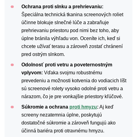
Ochrana proti slnku a prehrievaniu:
Špeciálna technická tkanina screenových roliet
účinne blokuje slnečné lúče a zabraňuje
prehrievaniu priestoru pod nimi bez toho, aby
úplne bránila výhľadu von. Oceníte ich, keď si
chcete užívať terasu a zároveň zostať chránení
pred ostrým slnkom.
Odolnosť proti vetru a poveternostným
vplyvom:
Vďaka svojmu robustnému
prevedeniu a možnosti kotvenia do vodiacich líšt
sú screenové rolety vysoko odolné proti vetru a
nárazom, čo je pre vonkajšie priestory kľúčové.
Súkromie a ochrana
proti hmyzu
:
Aj keď
screeny nezatemnia úplne, poskytujú
dostatočné súkromie a zároveň fungujú ako
účinná bariéra proti otravnému hmyzu.