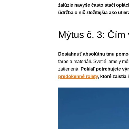
žalúzie navyše často stačí oplác
údržba o nič zložitejšia ako uti
Mýtus č. 3: Čím
Dosiahnuť absolútnu tmu pomoc
farbe a materiáli. Svetlé lamely m
zatienená.
Pokiaľ potrebujete vý
predokenné rolety
, ktoré zaistia