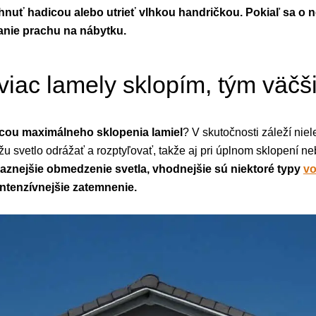
hnuť hadicou alebo utrieť vlhkou handričkou. Pokiaľ sa o ne 
eranie prachu na nábytku.
 viac lamely sklopím, tým väč
ou maximálneho sklopenia lamiel
? V skutočnosti záleží niel
ôžu svetlo odrážať a rozptyľovať, takže aj pri úplnom sklopení 
raznejšie obmedzenie svetla, vhodnejšie sú niektoré typy
vo
 intenzívnejšie zatemnenie.