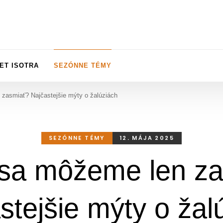
ET ISOTRA
SEZÓNNE TÉMY
zasmiať? Najčastejšie mýty o žalúziách
SEZÓNNE TÉMY
12. MÁJA 2025
sa môžeme len za
stejšie mýty o žal