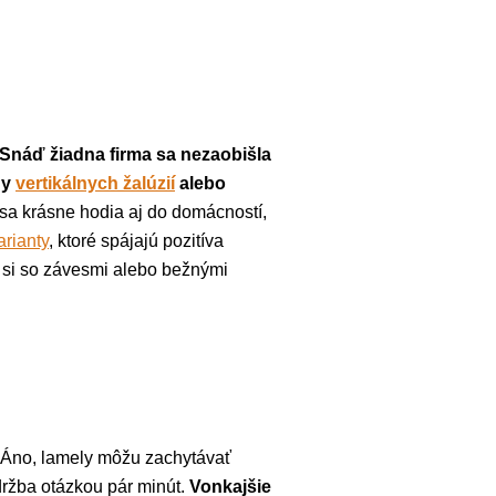
Snáď žiadna firma sa nezaobišla
hy
vertikálnych žalúzií
alebo
 sa krásne hodia aj do domácností,
arianty
, ktoré spájajú pozitíva
m si so závesmi alebo bežnými
. Áno, lamely môžu zachytávať
držba otázkou pár minút.
Vonkajšie