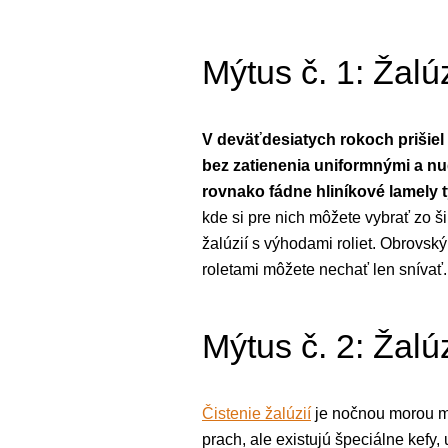
Mýtus č. 1: Žalú
V deväťdesiatych rokoch prišie
bez zatienenia uniformnými a nu
rovnako fádne hliníkové lamely 
kde si pre nich môžete vybrať zo ši
žalúzií s výhodami roliet. Obrovsk
roletami môžete nechať len snívať.
Mýtus č. 2: Žalúz
Čistenie žalúzií
je nočnou morou mn
prach, ale existujú špeciálne kefy