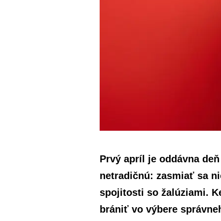
Prvý apríl je oddávna de
netradičnú: zasmiať sa n
spojitosti so žalúziami.
brániť vo výbere správneh