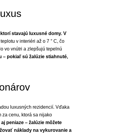
luxus
, ktorí stavajú luxusné domy. V
teplotu v interiéri až o 7 ° C, čo
o vo vnútri a zlepšujú tepelnú
 pokiaľ sú žalúzie stiahnuté,
ionárov
adou luxusných rezidencií. Vďaka
za cenu, ktorá sa nijako
aj peniaze – žalúzie môžete
ižovať náklady na vykurovanie a