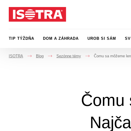
Preskočiť na obsah
TIP TÝŽDŇA
DOM A ZÁHRADA
UROB SI SÁM
SV
ISOTRA
Blog
Sezónne témy
Čomu sa môžeme len 
->
->
->
Čomu 
Najča