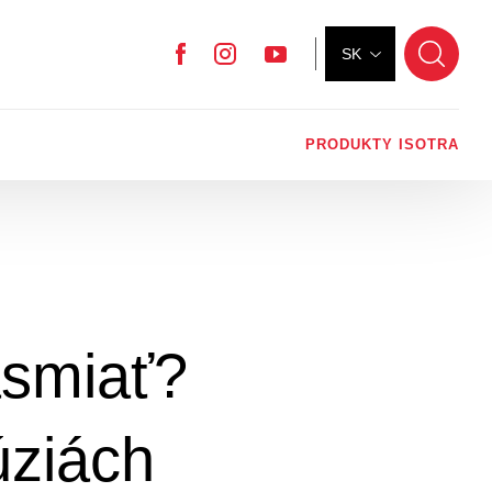
SK
Facebook
Instagram
YouTube
PRODUKTY ISOTRA
smiať?
úziách