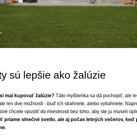
ty sú lepšie ako žalúzie
 si mal kupovať žalúzie?
Táto myšlienka sa dá pochopiť, ale le
áte len dve možnosti - buď ich stiahnete, alebo vytiahnete. Nap
toré chcete vpustiť do miestnosti bez toho, aby ste ju museli úp
iť priame slnečné svetlo, ale aj počas letných večerov, keď 
me.