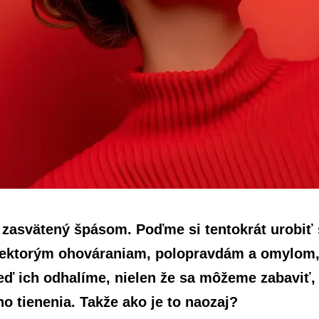
ň zasvätený špásom. Poďme si tentokrát urobiť
iektorým ohováraniam, polopravdám a omylom, 
 Keď ich odhalíme, nielen že sa môžeme zabaviť
o tienenia. Takže ako je to naozaj?