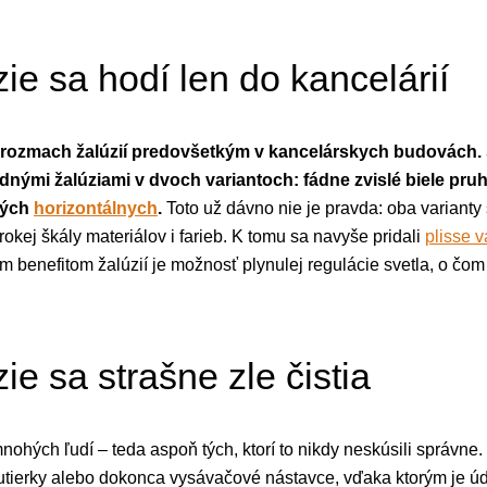
zie sa hodí len do kancelárií
l rozmach žalúzií predovšetkým v kancelárskych budovách. 
dnými žalúziami v dvoch variantoch: fádne zvislé biele pru
tých
horizontálnych
.
Toto už dávno nie je pravda: oba varianty
rokej škály materiálov i farieb. K tomu sa navyše pridali
plisse v
ým benefitom žalúzií je možnosť plynulej regulácie svetla, o čo
ie sa strašne zle čistia
ohých ľudí – teda aspoň tých, ktorí to nikdy neskúsili správne
, utierky alebo dokonca vysávačové nástavce, vďaka ktorým je ú