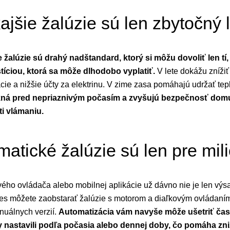
ajšie žalúzie sú len zbytočný 
e žalúzie sú drahý nadštandard, ktorý si môžu dovoliť len tí
tíciou, ktorá sa môže dlhodobo vyplatiť.
V lete dokážu znížiť 
e a nižšie účty za elektrinu. V zime zasa pomáhajú udržať tepl
ná pred nepriaznivým počasím a zvyšujú bezpečnosť domu –
ti vlámaniu.
matické žalúzie sú len pre mil
ého ovládača alebo mobilnej aplikácie už dávno nie je len výs
nes môžete zaobstarať žalúzie s motorom a diaľkovým ovládaním 
nuálnych verzií.
Automatizácia vám navyše môže ušetriť čas 
 nastavili podľa počasia alebo dennej doby, čo pomáha zn