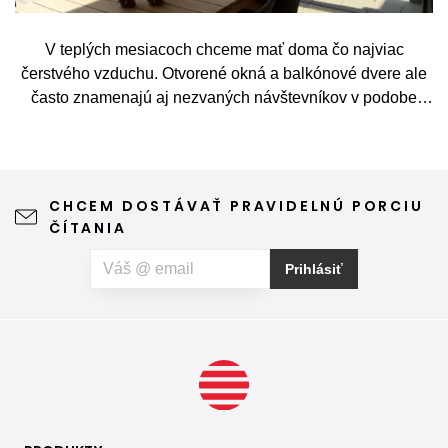
V teplých mesiacoch chceme mať doma čo najviac
čerstvého vzduchu. Otvorené okná a balkónové dvere ale
často znamenajú aj nezvaných návštevníkov v podobe
komárov, múch, ôs alebo drobného hmyzu. Sieť proti
hmyzu predstavuje jednoduché a elegantné riešenie,
vďaka ktorému môžete vetrať bez obáv a užívať si jar aj
leto naplno. Kvalitná sieťka na hmyz zároveň nijako neruší
CHCEM DOSTÁVAŤ PRAVIDELNÚ PORCIU
výhľad z okna ani vzhľad domu, vyžaduje len minimálnu
ČÍTANIA
údržbu a môže prispieť aj k pokojnejšiemu spánku. Pokiaľ
vás okrem hmyzu trápia aj peľové alergie, môžete zvoliť
Prihlásiť
špeciálnu sieť proti peľu, ktorá pomáha obmedziť
množstvo peľových častíc prenikajúcich do interiéru.