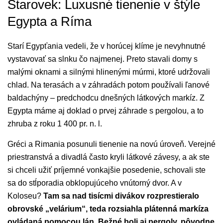
Starovek: Luxusné tienenie v štýle
Egypta a Ríma
Starí Egypťania vedeli, že v horúcej klíme je nevyhnutné
vystavovať sa slnku čo najmenej. Preto stavali domy s
malými oknami a silnými hlinenými múrmi, ktoré udržovali
chlad. Na terasách a v záhradách potom používali ľanové
baldachýny – predchodcu dnešných látkových markíz. Z
Egypta máme aj doklad o prvej záhrade s pergolou, a to
zhruba z roku 1 400 pr. n. l.
Gréci a Rimania posunuli tienenie na novú úroveň. Verejné
priestranstvá a divadlá často kryli látkové závesy, a ak ste
si chceli užiť príjemné vonkajšie posedenie, schovali ste
sa do stĺporadia obklopujúceho vnútorný dvor. A v
Koloseu?
Tam sa nad tisícmi divákov rozprestieralo
obrovské „velárium“, teda rozsiahla plátenná markíza
ovládaná pomocou lán. Bežné boli aj pergoly, pôvodne