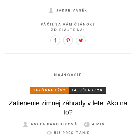
JAKUB VANĚK
PÁČIL SA VÁM ČLÁNOK?
ZDIEĽAJTE NA:
Facebook
Pinterest
Twitter
NAJNOVŠIE
SEZÓNNE TÉMY
14. JÚLA 2026
Zatienenie zimnej záhrady v lete: Ako na
to?
ANETA PAROULKOVÁ
4 MIN.
518 PREČÍTANIE