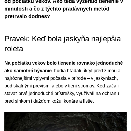
od počiatku vekov. Ako teda vyzeralo tienenie v
minulosti a čo z týchto pradávnych metód
pretrvalo dodnes?
Pravek: Keď bola jaskyňa najlepšia
roleta
Na počiatku vekov bolo tienenie rovnako jednoduché
ako samotné bývanie
. Ľudia hľadali úkryt pred zimou a
najrôznejšími vplyvmi počasia v prírode – v jaskyniach,
pod skalnými prevismi alebo v tieni stromov. Keď začali
stavať prvé jednoduché prístrešky, využívali na ochranu
pred slnkom i dažďom kožu, konáre a lístie.