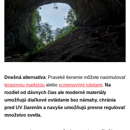
Dnešná alternatíva
: Praveké tienenie môžete nasimulovať
terasovou markízou
alebo
screenovými roletami
.
Na
rozdiel od dávnych čias ale moderné materiály
umožňujú diaľkové ovládanie bez námahy, chránia
pred UV žiarením a navyše umožňujú presne regulovať
množstvo svetla.