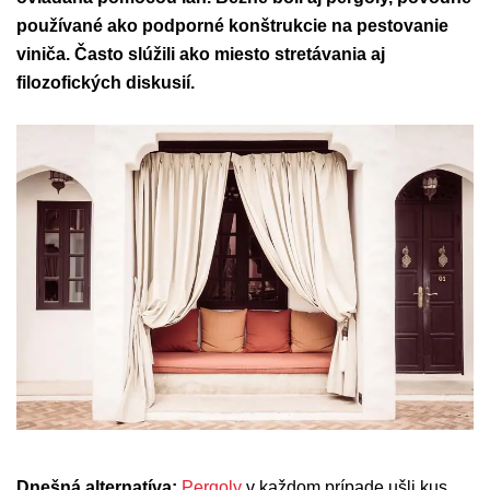
používané ako podporné konštrukcie na pestovanie
viniča. Často slúžili ako miesto stretávania aj
filozofických diskusií.
Dnešná alternatíva:
Pergoly
v každom prípade ušli kus