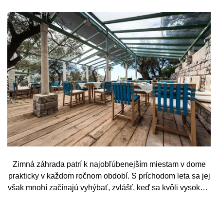
Zimná záhrada patrí k najobľúbenejším miestam v dome
prakticky v každom ročnom období. S príchodom leta sa jej
však mnohí začínajú vyhýbať, zvlášť, keď sa kvôli vysokým
teplotám premenia skôr na vyhriaty skleník než na
príjemné miesto na odpočinok. To je však škoda. Pritom