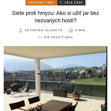
stačí relatívne málo. So správnym, praktickým a šikovným
SEZÓNNE TÉMY
7. JÚLA 2026
zatienením si svoju zimnú záhradu môžete užívať
Siete proti hmyzu: Ako si užiť jar bez
pohodlne a bez obmedzení po celý rok.
nezvaných hostí?
KATEŘINA JELENOVÁ
4 MIN.
518 PREČÍTANIE