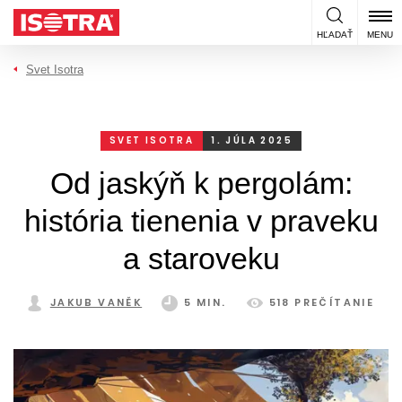
Preskočiť na obsah
HĽADAŤ
MENU
Svet Isotra
SVET ISOTRA
1. JÚLA 2025
Od jaskýň k pergolám:
história tienenia v praveku
a staroveku
JAKUB VANĚK
5 MIN.
518 PREČÍTANIE